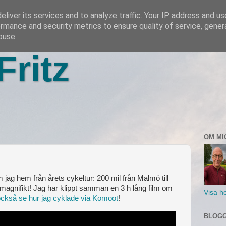
liver its services and to analyze traffic. Your IP address and u
rmance and security metrics to ensure quality of service, gene
buse.
Fritz
OM MI
jag hem från årets cykeltur: 200 mil från Malmö till
 magnifikt! Jag har klippt samman en 3 h lång film om
Visa he
ckså se hur jag cyklade via Komoot
!
BLOGG