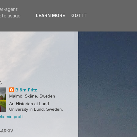
ser-agent
rate usage
LEARN MORE
GOT IT
G
Björn Fritz
Malmö, Skåne, Sweden
Art Historian at Lund
University in Lund, Sweden.
la min profil
ARKIV