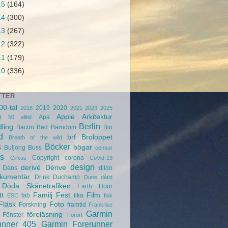
15
(164)
14
(300)
13
(267)
12
(322)
11
(179)
10
(336)
TTER
00-tal
2019
2020
2018
2021
2023
2025
Apple
Arkitektur
n
Apa
50
alltid
Berlin
ling
Bacon
Bad
Barndom
Bio
d
brf
Broloppet
Breath of the wild
s
Böcker
bögar
Buljong
Buss
censur
s
Copyright
corona
Cirkus
CoVid-19
design
derivé
Dérive
Dans
dildo
kumentär
Drink
Duchamp
Dune
dåtid
Döda Skånetrafiken
Earth Hour
tt
Familj
Fest
Film
fab
fika
ESC
fisk
Fläsk
Foto
Forskning
framtid
Frankrike
Garmin
föreläsning
Fönster
Förort
unner 405
Garmin Forerunner