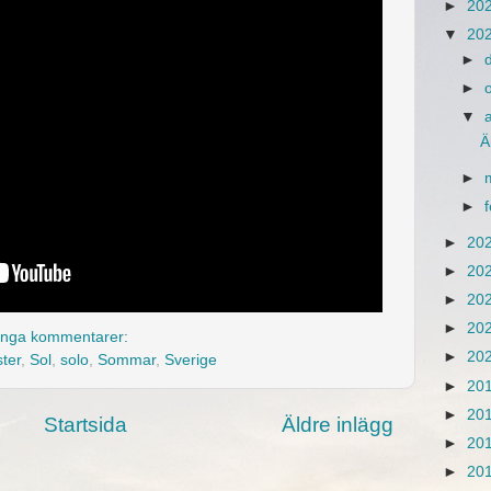
►
20
▼
20
►
►
▼
Ä
►
►
►
20
►
20
►
20
►
20
Inga kommentarer:
►
20
ter
,
Sol
,
solo
,
Sommar
,
Sverige
►
20
►
20
Startsida
Äldre inlägg
►
20
►
20