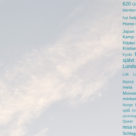
620
Gi
tekniker
hel
hat
Homo
Japan
Kamp
Kläder
Kristia
Kyoto
självt
Lunds 
Lök
L
Malmö 
meta
Monot
mörke
Norge
ojdå
On
packning
Queer
resa
R
Schlag