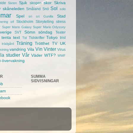
Sjuk
skor
Skriva
mide
skogen
Sixten
e
Sol
skåneleden
Småland
Snö
solo
mar
Spel
Stad
sri sri Gunilla
Stockholm
Storytelling
stress
nering
stf
r
Super Mario Galaxy
Super Mario Odyssey
verige
Sömn
söndag
SVT
Teater
tenta
text
Tokyo
Tidskrifter
trist
Tid
Träning
Trötthet
TV
UK
trädgård
Vin
Vinter
vandring
Vila
Virus
ustning
la studier
Vår
Väder
WTF?
WWF
övervakning
d
AR
SUMMA
SIDVISNINGAR
bb
ram
ebook