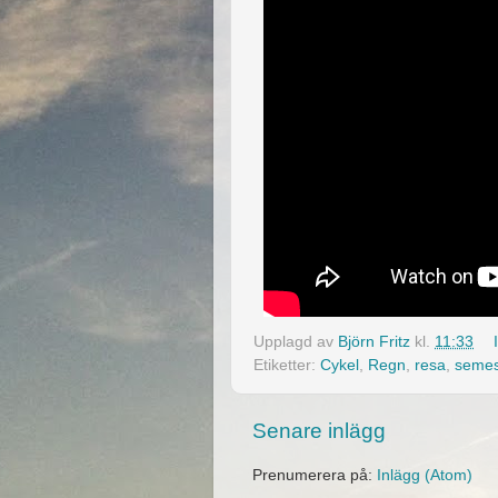
Upplagd av
Björn Fritz
kl.
11:33
Etiketter:
Cykel
,
Regn
,
resa
,
semes
Senare inlägg
Prenumerera på:
Inlägg (Atom)