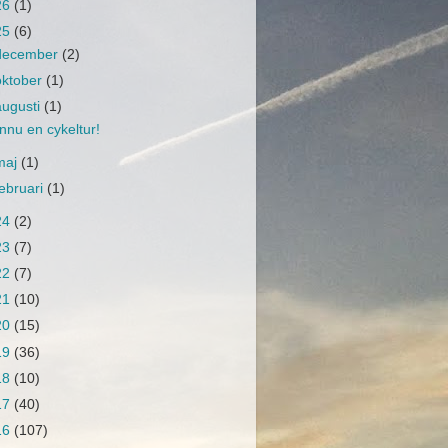
26
(1)
25
(6)
december
(2)
oktober
(1)
augusti
(1)
nnu en cykeltur!
maj
(1)
februari
(1)
24
(2)
23
(7)
22
(7)
21
(10)
20
(15)
19
(36)
18
(10)
17
(40)
16
(107)