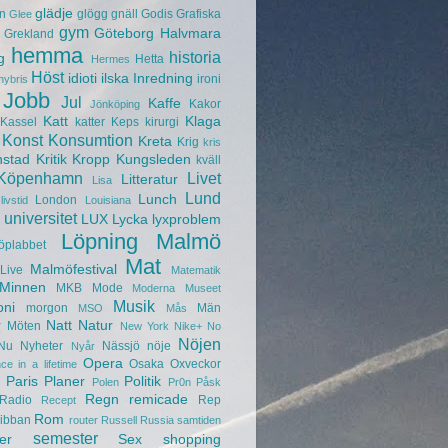
glädje
n
glögg
gnäll
Godis
Grafiska
Glee
gym
Göteborg
Halvmara
Grekland
hemma
historia
g
Hetta
Hermes
Höst
idioti
ilska
Inredning
ironi
hybris
Jobb
Jul
Kaffe
Kakor
Jönköping
Katt
Klaga
Kassel
katter
Keps
kirurgi
Konst
Konsumtion
Kreta
Krig
kris
nstad
Kritik
Kropp
Kungsleden
kväll
Köpenhamn
Livet
Litteratur
Lisa
Lund
Lunch
London
livstid
Louisiana
universitet
LUX
Lycka
lyxproblem
Löpning
Malmö
öplabbet
Mat
Malmöfestival
Live
Matematik
Minnen
MKB
Mode
Moderna Museet
Musik
oni
morgon
Män
MSO
Mås
r
Natt
Natur
Möten
New York
Nike+
No
Nöjen
Nu
Nyheter
Nässjö
nöje
Nyår
Opera
Osaka
Oxveckor
ce in a lifetime
Paris
Planer
Politik
Polen
Pr0n
Påsk
Regn
remicade
Radio
Rep
Recept
Rom
ibban
router
Russell
Russia
samtiden
semester
er
Sex
shopping