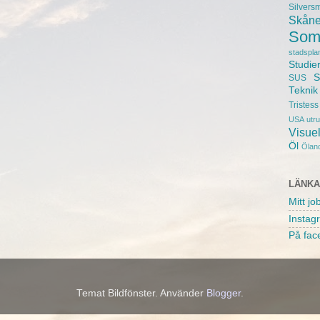
Silvers
Skån
Som
stadspla
Studie
S
SUS
Teknik
Tristess
USA
utr
Visuel
Öl
Ölan
LÄNK
Mitt jo
Instag
På fac
Temat Bildfönster. Använder
Blogger
.