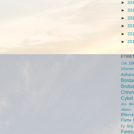
►
20
►
20
►
20
►
20
►
20
►
20
ETIKE
18
10k
24seve
Avhand
Bosta
Brutu
Chron
Cykel
do
disk
dåtiden
Efterrä
Flytta
Fy
färg
Forer