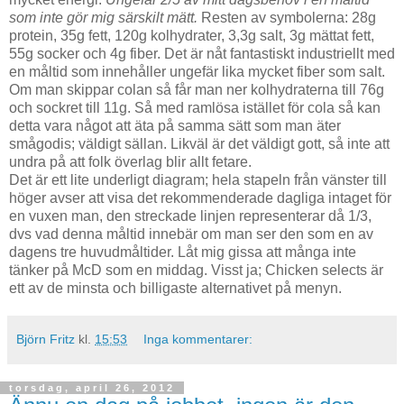
som inte gör mig särskilt mätt.
Resten av symbolerna: 28g
protein, 35g fett, 120g kolhydrater, 3,3g salt, 3g mättat fett,
55g socker och 4g fiber. Det är nåt fantastiskt industriellt med
en måltid som innehåller ungefär lika mycket fiber som salt.
Om man skippar colan så får man ner kolhydraterna till 76g
och sockret till 11g. Så med ramlösa istället för cola så kan
detta vara något att äta på samma sätt som man äter
smågodis; väldigt sällan. Likväl är det väldigt gott, så inte att
undra på att folk överlag blir allt fetare.
Det är ett lite underligt diagram; hela stapeln från vänster till
höger avser att visa det rekommenderade dagliga intaget för
en vuxen man, den streckade linjen representerar då 1/3,
dvs vad denna måltid innebär om man ser den som en av
dagens tre huvudmåltider. Låt mig gissa att många inte
tänker på McD som en middag. Visst ja; Chicken selects är
ett av de minsta och billigaste alternativet på menyn.
Björn Fritz
kl.
15:53
Inga kommentarer:
torsdag, april 26, 2012