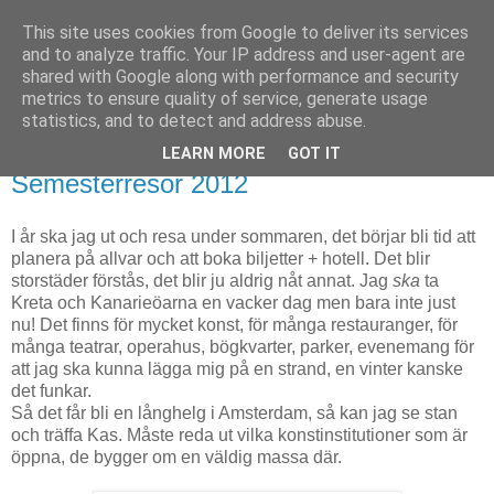
This site uses cookies from Google to deliver its services
Björn Fritz
and to analyze traffic. Your IP address and user-agent are
shared with Google along with performance and security
metrics to ensure quality of service, generate usage
vad än som faller mig in
statistics, and to detect and address abuse.
LEARN MORE
GOT IT
måndag, april 30, 2012
Semesterresor 2012
I år ska jag ut och resa under sommaren, det börjar bli tid att
planera på allvar och att boka biljetter + hotell. Det blir
storstäder förstås, det blir ju aldrig nåt annat. Jag
ska
ta
Kreta och Kanarieöarna en vacker dag men bara inte just
nu! Det finns för mycket konst, för många restauranger, för
många teatrar, operahus, bögkvarter, parker, evenemang för
att jag ska kunna lägga mig på en strand, en vinter kanske
det funkar.
Så det får bli en långhelg i Amsterdam, så kan jag se stan
och träffa Kas. Måste reda ut vilka konstinstitutioner som är
öppna, de bygger om en väldig massa där.