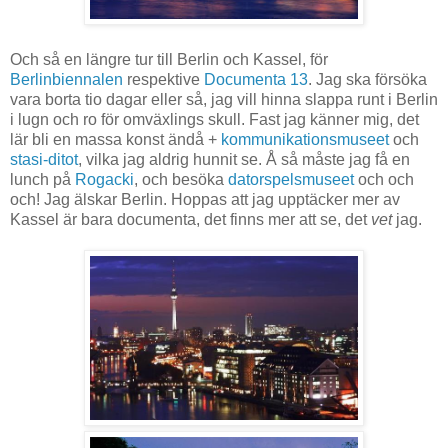
Och så en längre tur till Berlin och Kassel, för
Berlinbiennalen
respektive
Documenta 13
. Jag ska försöka
vara borta tio dagar eller så, jag vill hinna slappa runt i Berlin
i lugn och ro för omväxlings skull. Fast jag känner mig, det
lär bli en massa konst ändå +
kommunikationsmuseet
och
stasi-ditot
, vilka jag aldrig hunnit se. Å så måste jag få en
lunch på
Rogacki
, och besöka
datorspelsmuseet
och och
och! Jag älskar Berlin. Hoppas att jag upptäcker mer av
Kassel är bara documenta, det finns mer att se, det
vet
jag.