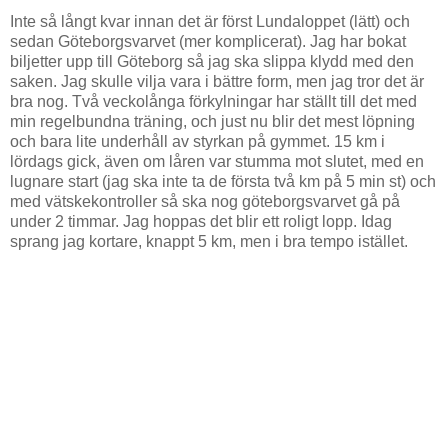
Inte så långt kvar innan det är först Lundaloppet (lätt) och
sedan Göteborgsvarvet (mer komplicerat). Jag har bokat
biljetter upp till Göteborg så jag ska slippa klydd med den
saken. Jag skulle vilja vara i bättre form, men jag tror det är
bra nog. Två veckolånga förkylningar har ställt till det med
min regelbundna träning, och just nu blir det mest löpning
och bara lite underhåll av styrkan på gymmet. 15 km i
lördags gick, även om låren var stumma mot slutet, med en
lugnare start (jag ska inte ta de första två km på 5 min st) och
med vätskekontroller så ska nog göteborgsvarvet gå på
under 2 timmar. Jag hoppas det blir ett roligt lopp. Idag
sprang jag kortare, knappt 5 km, men i bra tempo istället.