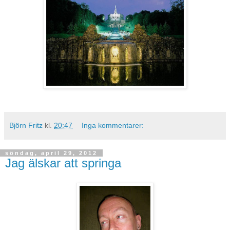
Björn Fritz
kl.
20:47
Inga kommentarer:
söndag, april 29, 2012
Jag älskar att springa