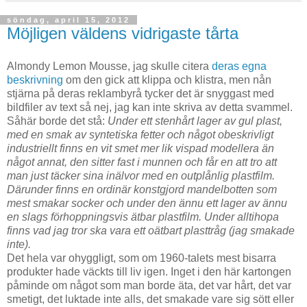
söndag, april 15, 2012
Möjligen väldens vidrigaste tårta
Almondy Lemon Mousse, jag skulle citera
deras egna
beskrivning
om den gick att klippa och klistra, men nån
stjärna på deras reklambyrå tycker det är snyggast med
bildfiler av text så nej, jag kan inte skriva av detta svammel.
Såhär borde det stå:
Under ett stenhårt lager av gul plast,
med en smak av syntetiska fetter och något obeskrivligt
industriellt finns en vit smet mer lik vispad modellera än
något annat, den sitter fast i munnen och får en att tro att
man just täcker sina inälvor med en outplånlig plastfilm.
Därunder finns en ordinär konstgjord mandelbotten som
mest smakar socker och under den ännu ett lager av ännu
en slags förhoppningsvis ätbar plastfilm.
Under alltihopa
finns vad jag tror ska vara ett oätbart plasttråg (jag smakade
inte).
Det hela var ohyggligt, som om 1960-talets mest bisarra
produkter hade väckts till liv igen. Inget i den här kartongen
påminde om något som man borde äta, det var hårt, det var
smetigt, det luktade inte alls, det smakade vare sig sött eller