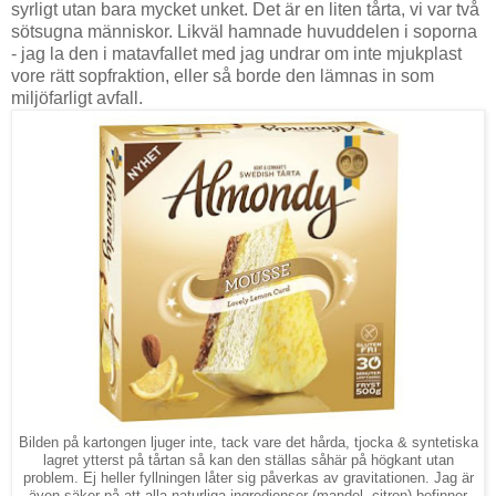
syrligt utan bara mycket unket. Det är en liten tårta, vi var två
sötsugna människor. Likväl hamnade huvuddelen i soporna
- jag la den i matavfallet med jag undrar om inte mjukplast
vore rätt sopfraktion, eller så borde den lämnas in som
miljöfarligt avfall.
Bilden på kartongen ljuger inte, tack vare det hårda, tjocka & syntetiska
lagret ytterst på tårtan så kan den ställas såhär på högkant utan
problem. Ej heller fyllningen låter sig påverkas av gravitationen. Jag är
även säker på att alla naturliga ingredienser (mandel, citron) befinner