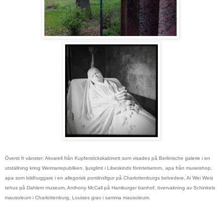
Överst fr vänster: Akvarell från Kupferstickskabinett som visades på Berlinische galerie i en
utställning kring Weimarrepubliken, ljusglimt i Libeskinds förintelsetorn, apa från museishop,
apa som bildhuggare i en allegorisk porslinsfigur på Charlottenburgs belvedere, Ai Wei Weis
tehus på Dahlem museum, Anthony McCall på Hamburger banhof, övervakning av Schinkels
mausoleum i Charlottenburg, Louises grav i samma mausoleum.