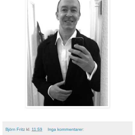
Björn Fritz
kl.
11:59
Inga kommentarer: