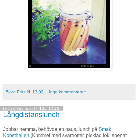
Björn Fritz
kl.
13:02
Inga kommentarer:
torsdag, april 12, 2012
Långdistanslunch
Jobbar hemma, behövde en paus, lunch på
Smak
i
Konsthallen
(Kummel med svartrötter, picklad lök, spenat