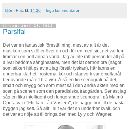
Björn Fritz
kl.
14:30
Inga kommentarer:
lördag, april 28, 2012
Parsifal
Det var en fantastisk föreställning, mest av allt är det
musiken som sköljer över en och för en med sig, det var fem
timmar i en helt annan värld. Jag är inte rätt person för att på
allvar bedöma sånginsatser, men det lät oerhört bra (något
som säkert hjälps av att jag förstår tyskan), här fanns en
underbar klarhet i rösterna, kör och slagverk var emellanåt
bedövande (på ett bra vis). Å så en fin scenografi på det,
smart och snygg och som mest så i den andra akten med en
scen på scenen som den paradisiska trädgården. Senast jag
såg en lika intelligent och fungerande scenografi på Malmö
Opera var i "Flickan från Västern", de bägge hör till de bästa
byggen jag sett. Så allt i allt var det en underbar kväll, och
det var ett nöje att tillbringa den med Lyly och Wagner.