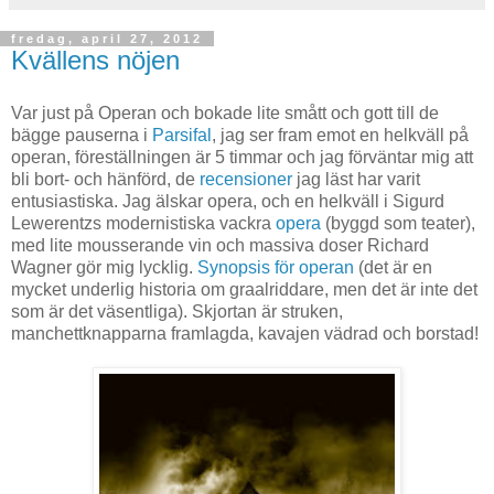
fredag, april 27, 2012
Kvällens nöjen
Var just på Operan och bokade lite smått och gott till de
bägge pauserna i
Parsifal
, jag ser fram emot en helkväll på
operan, föreställningen är 5 timmar och jag förväntar mig att
bli bort- och hänförd, de
recensioner
jag läst har varit
entusiastiska. Jag älskar opera, och en helkväll i Sigurd
Lewerentzs modernistiska vackra
opera
(byggd som teater),
med lite mousserande vin och massiva doser Richard
Wagner gör mig lycklig.
Synopsis för operan
(det är en
mycket underlig historia om graalriddare, men det är inte det
som är det väsentliga). Skjortan är struken,
manchettknapparna framlagda, kavajen vädrad och borstad!