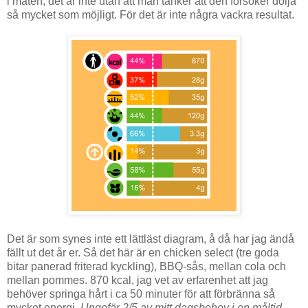
i maten, det är inte utan att man tänker att den försöker dölja
så mycket som möjligt. För det är inte några vackra resultat.
Det är som synes inte ett lättläst diagram, å då har jag ändå
fällt ut det år er. Så det här är en chicken select (tre goda
bitar panerad friterad kyckling), BBQ-sås, mellan cola och
mellan pommes. 870 kcal, jag vet av erfarenhet att jag
behöver springa hårt i ca 50 minuter för att förbränna så
mycket energi.
Ungefär 2/5 av mitt dagsbehov i en måltid