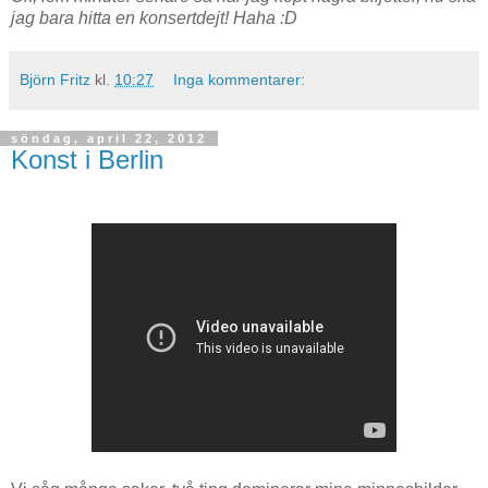
jag bara hitta en konsertdejt! Haha :D
Björn Fritz
kl.
10:27
Inga kommentarer:
söndag, april 22, 2012
Konst i Berlin