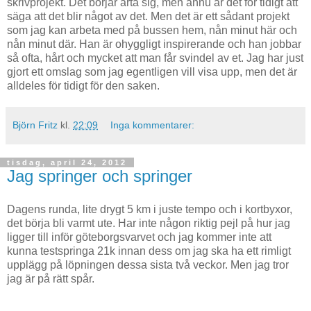
skrivprojekt. Det börjar arta sig, men ännu är det för tidigt att
säga att det blir något av det. Men det är ett sådant projekt
som jag kan arbeta med på bussen hem, nån minut här och
nån minut där. Han är ohyggligt inspirerande och han jobbar
så ofta, hårt och mycket att man får svindel av et. Jag har just
gjort ett omslag som jag egentligen vill visa upp, men det är
alldeles för tidigt för den saken.
Björn Fritz
kl.
22:09
Inga kommentarer:
tisdag, april 24, 2012
Jag springer och springer
Dagens runda, lite drygt 5 km i juste tempo och i kortbyxor,
det börja bli varmt ute. Har inte någon riktig pejl på hur jag
ligger till inför göteborgsvarvet och jag kommer inte att
kunna testspringa 21k innan dess om jag ska ha ett rimligt
upplägg på löpningen dessa sista två veckor. Men jag tror
jag är på rätt spår.