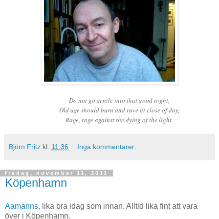
Do not go gentle into that good night,
Old age should burn and rave at close of day;
Rage, rage against the dying of the light.
Björn Fritz
kl.
11:36
Inga kommentarer:
fredag, november 11, 2011
Köpenhamn
Aamanns
, lika bra idag som innan. Alltid lika fint att vara
över i Köpenhamn.