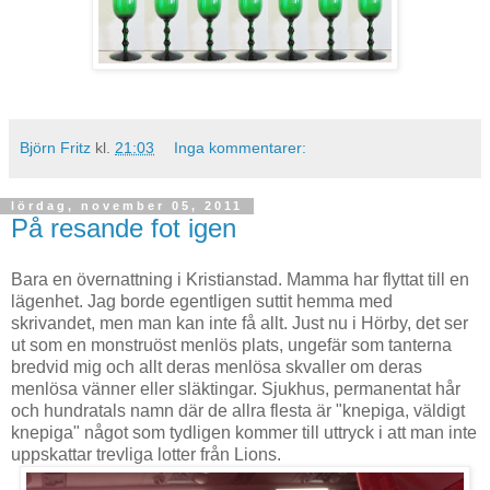
Björn Fritz
kl.
21:03
Inga kommentarer:
lördag, november 05, 2011
På resande fot igen
Bara en övernattning i Kristianstad. Mamma har flyttat till en
lägenhet. Jag borde egentligen suttit hemma med
skrivandet, men man kan inte få allt. Just nu i Hörby, det ser
ut som en monstruöst menlös plats, ungefär som tanterna
bredvid mig och allt deras menlösa skvaller om deras
menlösa vänner eller släktingar. Sjukhus, permanentat hår
och hundratals namn där de allra flesta är "knepiga, väldigt
knepiga" något som tydligen kommer till uttryck i att man inte
uppskattar trevliga lotter från Lions.