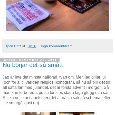
Björn Fritz
kl.
10:16
Inga kommentarer:
lördag, november 26, 2011
Nu börjar det så smått
Jag är inte det minsta hällörad, tvärt om. Men jag gillar jul
(och för allt i världen religiös ikonografi), så nu så blir det till
att sätta fart med julandet, det är första advent i morgon. Så
man kan förbereda; putsa fönster, städa laga glögg och sånt.
Sticka nejlikor i apelsiner (det är nästa sak på schemat efter
lite smörgås just nu).