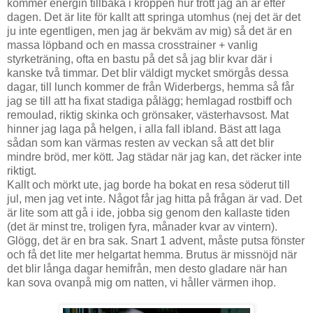
kommer energin tillbaka i kroppen hur trött jag än är efter
dagen. Det är lite för kallt att springa utomhus (nej det är det
ju inte egentligen, men jag är bekväm av mig) så det är en
massa löpband och en massa crosstrainer + vanlig
styrketräning, ofta en bastu på det så jag blir kvar där i
kanske två timmar. Det blir väldigt mycket smörgås dessa
dagar, till lunch kommer de från Widerbergs, hemma så får
jag se till att ha fixat stadiga pålägg; hemlagad rostbiff och
remoulad, riktig skinka och grönsaker, västerhavsost. Mat
hinner jag laga på helgen, i alla fall ibland. Bäst att laga
sådan som kan värmas resten av veckan så att det blir
mindre bröd, mer kött. Jag städar när jag kan, det räcker inte
riktigt.
Kallt och mörkt ute, jag borde ha bokat en resa söderut till
jul, men jag vet inte. Något får jag hitta på frågan är vad. Det
är lite som att gå i ide, jobba sig genom den kallaste tiden
(det är minst tre, troligen fyra, månader kvar av vintern).
Glögg, det är en bra sak. Snart 1 advent, måste putsa fönster
och få det lite mer helgartat hemma. Brutus är missnöjd när
det blir långa dagar hemifrån, men desto gladare när han
kan sova ovanpå mig om natten, vi håller värmen ihop.