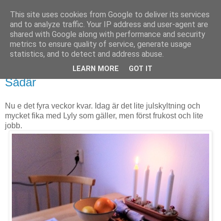
This site uses cookies from Google to deliver its services
Björn Fritz
and to analyze traffic. Your IP address and user-agent are
shared with Google along with performance and security
metrics to ensure quality of service, generate usage
vad än som faller mig in
statistics, and to detect and address abuse.
LEARN MORE
GOT IT
söndag, november 27, 2011
Sådär
Nu e det fyra veckor kvar. Idag är det lite julskyltning och
mycket fika med Lyly som gäller, men först frukost och lite
jobb.