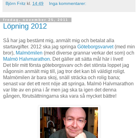
Björn Fritz
kl.
14:49
Inga kommentarer:
fredag, november 25, 2011
Löpning 2012
Så har jag bestämt mig, anmält mig och betalat alla
startavgifter. 2012 ska jag springa
Göteborgsvarvet
(med min
bror),
Malmömilen
(med diverse grannar verkar det som) och
Malmö Halvmarathon
. Det gäller att sätta mål här i livet!
Det blir mitt första göteborgsvarv och det största loppet jag
någonsin anmält mig till, jag tror det kan bli väldigt roligt.
Malmömilen är bara skoj, snäll sträcka och rolig bana;
senast var det ett rent nöje att springa. Malmö Halvmarathon
var lite av en pina i år men jag ska ta igen det denna
gången, förutsättningarna ska vara så mycket bättre!