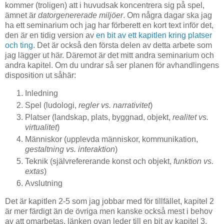
kommer (troligen) att i huvudsak koncentrera sig på spel,
ämnet är
datorgenererade miljöer
. Om några dagar ska jag
ha ett seminarium och jag har förberett en kort text inför det,
den är en tidig version av
en bit av ett kapitlen kring platser
och ting
. Det är också den första delen av detta arbete som
jag lägger ut här. Däremot är det mitt andra seminarium och
andra kapitel. Om du undrar så ser planen för avhandlingens
disposition ut såhär:
Inledning
Spel (ludologi,
regler vs. narrativitet
)
Platser (landskap, plats, byggnad, objekt,
realitet vs.
virtualitet
)
Människor (upplevda människor, kommunikation,
gestaltning vs. interaktion
)
Teknik (självrefererande konst och objekt,
funktion vs.
extas
)
Avslutning
Det är kapitlen 2-5 som jag jobbar med för tillfället, kapitel 2
är mer färdigt än de övriga men kanske också mest i behov
av att omarbetas, länken ovan leder till en bit av kapitel 3.