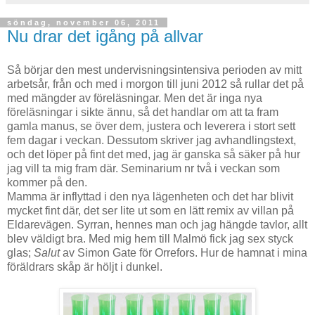
söndag, november 06, 2011
Nu drar det igång på allvar
Så börjar den mest undervisningsintensiva perioden av mitt
arbetsår, från och med i morgon till juni 2012 så rullar det på
med mängder av föreläsningar. Men det är inga nya
föreläsningar i sikte ännu, så det handlar om att ta fram
gamla manus, se över dem, justera och leverera i stort sett
fem dagar i veckan. Dessutom skriver jag avhandlingstext,
och det löper på fint det med, jag är ganska så säker på hur
jag vill ta mig fram där. Seminarium nr två i veckan som
kommer på den.
Mamma är inflyttad i den nya lägenheten och det har blivit
mycket fint där, det ser lite ut som en lätt remix av villan på
Eldarevägen. Syrran, hennes man och jag hängde tavlor, allt
blev väldigt bra. Med mig hem till Malmö fick jag sex styck
glas;
Salut
av Simon Gate för Orrefors. Hur de hamnat i mina
föräldrars skåp är höljt i dunkel.