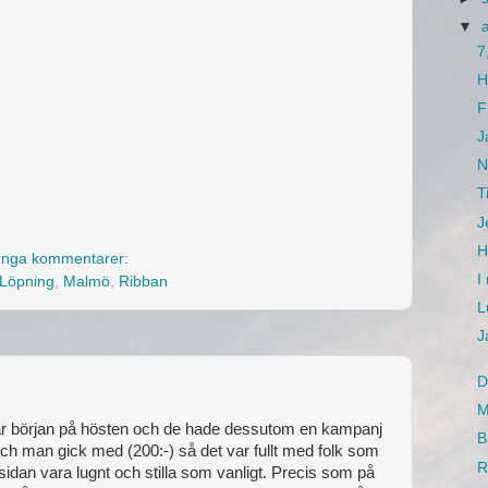
▼
7
H
F
J
N
T
J
H
Inga kommentarer:
I
Löpning
,
Malmö
,
Ribban
L
J
D
M
är början på hösten och de hade dessutom en kampanj
B
ch man gick med (200:-) så det var fullt med folk som
R
dan vara lugnt och stilla som vanligt. Precis som på