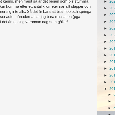
 det känns, men mest så är det benen som blir stumma
►
20
kar komma efter ett antal kilometer när allt släpper och
►
20
nner sig inte alls. Så det är bara att bita ihop och springa
►
20
e senaste månaderna har jag bara missat en (pga
►
20
å det är löpning varannan dag som gäller!
►
20
►
20
►
20
►
20
►
20
►
20
►
20
►
20
►
20
▼
20
►
►
►
►