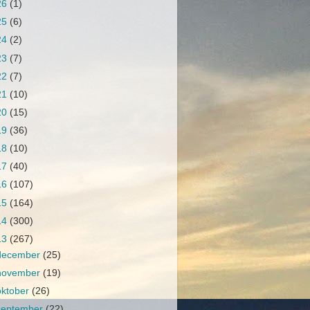
26
(1)
25
(6)
24
(2)
23
(7)
22
(7)
21
(10)
20
(15)
19
(36)
18
(10)
17
(40)
16
(107)
15
(164)
14
(300)
13
(267)
december
(25)
november
(19)
oktober
(26)
september
(22)