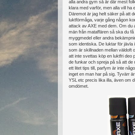
alla andra gym så är där mest fol
klara med varför, men alla vill ha e
Däremot är jag helt säker på att d
luktförmåga, varje gång någon k
attack av AXE med dem. Om du a
män från mataffären så ska du få e
myggmedel eller andra bekämpning
som identiska. De luktar för jävl
som är skillnaden mellan väldoft 
att inte svettas köp en luktfri deo
de funkar och spreja på så att de 
ett litet tips till, parfym är inte 
inget en man har på sig. Tyvärr 
YSL etc precis lika illa, även om
omdömet.