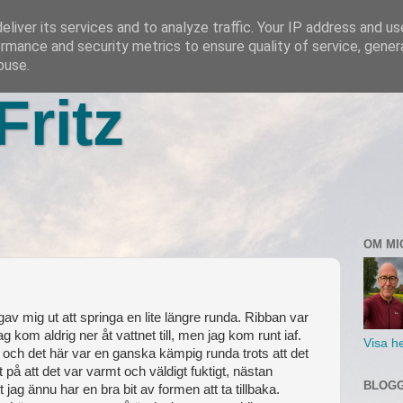
liver its services and to analyze traffic. Your IP address and u
rmance and security metrics to ensure quality of service, gene
buse.
Fritz
OM MI
gav mig ut att springa en lite längre runda. Ribban var
jag kom aldrig ner åt vattnet till, men jag kom runt iaf.
Visa he
ga och det här var en ganska kämpig runda trots att det
t på att det var varmt och väldigt fuktigt, nästan
BLOGG
 jag ännu har en bra bit av formen att ta tillbaka.