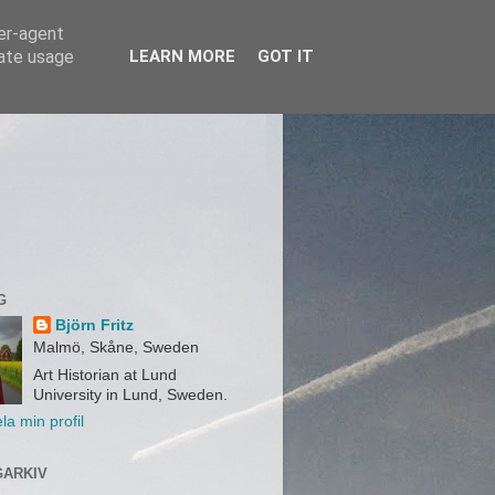
ser-agent
rate usage
LEARN MORE
GOT IT
G
Björn Fritz
Malmö, Skåne, Sweden
Art Historian at Lund
University in Lund, Sweden.
la min profil
ARKIV