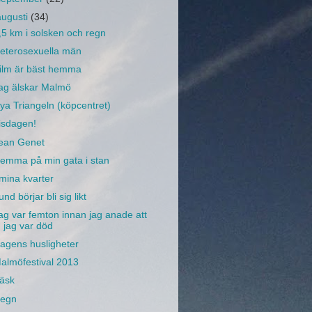
augusti
(34)
,5 km i solsken och regn
eterosexuella män
ilm är bäst hemma
ag älskar Malmö
ya Triangeln (köpcentret)
isdagen!
ean Genet
emma på min gata i stan
 mina kvarter
und börjar bli sig likt
ag var femton innan jag anade att
jag var död
agens husligheter
almöfestival 2013
äsk
egn