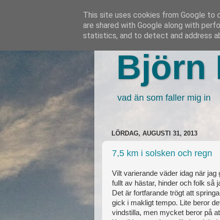
This site uses cookies from Google to de
are shared with Google along with perfo
statistics, and to detect and address a
Björn 
vad än som faller mig in
LÖRDAG, AUGUSTI 31, 2013
7,5 km i solsken och regn
Vilt varierande väder idag när jag 
fullt av hästar, hinder och folk så 
Det är fortfarande trögt att sprin
gick i makligt tempo. Lite beror de
vindstilla, men mycket beror på att