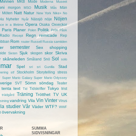
Minnen
MKB
Mode
Moderna Museet
Musik
oni
morgon
Män
MSO
Mås
r
Natt
Natur
Möten
New York
Nike+
No
Nöjen
Nu
Nyheter
Nässjö
nöje
Nyår
Opera
Osaka
Oxveckor
ce in a lifetime
Paris
Planer
Politik
Polen
Pr0n
Påsk
Regn
remicade
Radio
Rep
Recept
Rom
ibban
router
Russell
Russia
samtiden
semester
er
Sex
shopping
Sjuk
skor
Skriva
mide
skogen
Sixten
e
Sol
skåneleden
Småland
Snö
solo
mar
Spel
Stad
sri sri Gunilla
Stockholm
Storytelling
stress
nering
stf
r
Super Mario Galaxy
Super Mario Odyssey
verige
Sömn
söndag
SVT
Teater
tenta
text
Tokyo
Tidskrifter
trist
Tid
Träning
Trötthet
TV
UK
trädgård
Vin
Vinter
vandring
Vila
Virus
ustning
la studier
Vår
Väder
WTF?
WWF
övervakning
d
AR
SUMMA
SIDVISNINGAR
bb