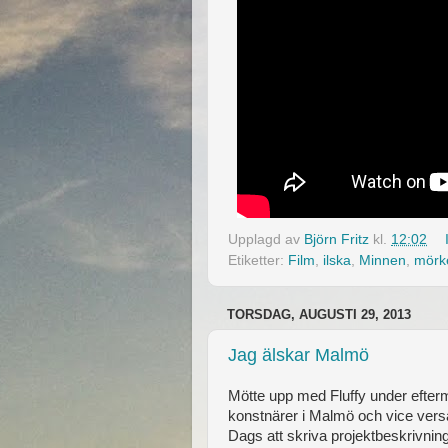
Upplagd av
Björn Fritz
kl.
12:02
Etiketter:
Film
,
ilska
,
Minnen
,
mörk
TORSDAG, AUGUSTI 29, 2013
Jag älskar Malmö
Mötte upp med Fluffy under efter
konstnärer i Malmö och vice vers
Dags att skriva projektbeskrivnin