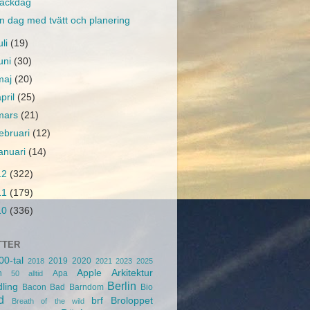
ackdag
n dag med tvätt och planering
uli
(19)
juni
(30)
maj
(20)
april
(25)
mars
(21)
februari
(12)
januari
(14)
12
(322)
11
(179)
10
(336)
TTER
00-tal
2019
2020
2018
2021
2023
2025
Apple
Arkitektur
n
Apa
50
alltid
Berlin
ling
Bacon
Bad
Barndom
Bio
d
brf
Broloppet
Breath of the wild