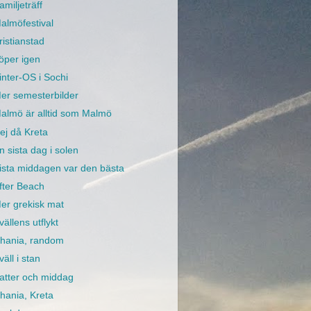
amiljeträff
almöfestival
ristianstad
öper igen
inter-OS i Sochi
er semesterbilder
almö är alltid som Malmö
ej då Kreta
n sista dag i solen
ista middagen var den bästa
fter Beach
er grekisk mat
vällens utflykt
hania, random
väll i stan
atter och middag
hania, Kreta