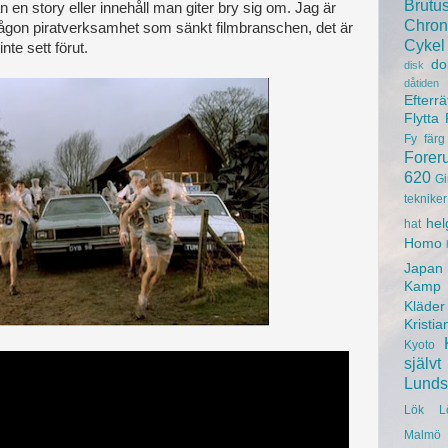
Brutu
en story eller innehåll man giter bry sig om. Jag är
Chron
e någon piratverksamhet som sänkt filmbranschen, det är
Cykel
te sett förut.
do
disk
dåtiden
Efterrä
Flytta
Fy
färg
Forer
620
Gi
tekniker
hel
hat
Homo
Japan
Kamp
Kläder
Kristia
Kyoto
självt
Lunds 
Lök
L
Malmö 