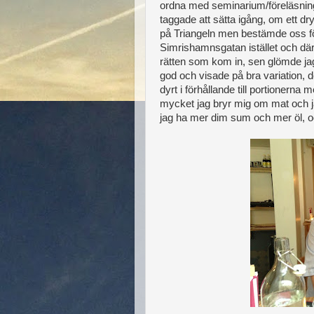
ordna med seminarium/föreläsning (
taggade att sätta igång, om ett dry
på Triangeln men bestämde oss fö
Simrishamnsgatan istället och där 
rätten som kom in, sen glömde jag 
god och visade på bra variation, 
dyrt i förhållande till portionerna
mycket jag bryr mig om mat och ja
jag ha mer dim sum och mer öl, och