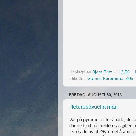
Upplagd av
Björn Fritz
kl.
13:50
Etiketter:
Garmin Forerunner 405
,
FREDAG, AUGUSTI 30, 2013
Heterosexuella män
Var på gymmet och tränade, det 
där de bjöd på medlemsavgiften o
tecknade avtal. Gymmet å andra si