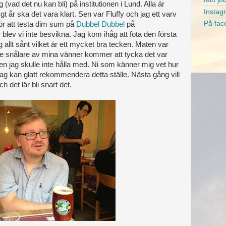
vad det nu kan bli) på institutionen i Lund. Alla är
Instag
gt år ska det vara klart. Sen var Fluffy och jag ett varv
På fac
r att testa dim sum på
Dubbel Dubbel
på
blev vi inte besvikna. Jag kom ihåg att fota den första
allt sånt vilket är ett mycket bra tecken. Maten var
de snålare av mina vänner kommer att tycka det var
 men jag skulle inte hålla med. Ni som känner mig vet hur
g kan glatt rekommendera detta ställe. Nästa gång vill
 det lär bli snart det.