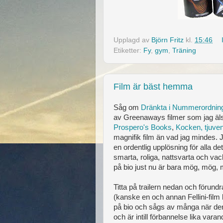
Upplagd av
Björn Fritz
kl.
15:46
Etiketter:
Fy
,
gym
,
Träning
Film är bäst hemma
Såg om
Dränkta i Nummerordnin
av Greenaways filmer som jag äls
Prospero's Books
,
Kocken, tjuve
magnifik film än vad jag mindes. 
en ordentlig upplösning för alla det
smarta, roliga, nattsvarta och vack
på bio just nu är bara mög, mög, m
Titta på trailern nedan och förundr
(kanske en och annan Fellini-fil
på bio och sågs av många när den
och är intill förbannelse lika varan