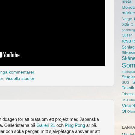
meta
Monot
mörke
Norge
ojdå
On
packning
Queer
resa
R
Schlag
Silvers
Skån
Som
stadspla
Inga kommentarer:
Studie
er
,
Visuella studier
S
SUS
Teknik
Tristess
USA
utr
Visuel
Öl
Ölan
middagen för att prata om ett projekt med Japanska
a. Galleristerna på
Galleri 21
och
Ping Pong
är på.
LÄNK
gar och söka pengar, mitt självpåtagna ansvar är att
Mitt jo