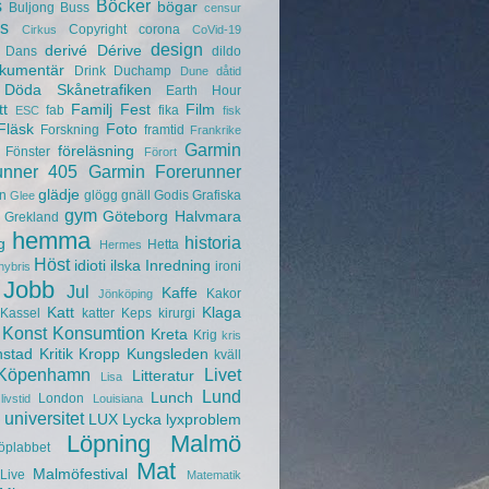
s
Böcker
bögar
Buljong
Buss
censur
s
Copyright
corona
Cirkus
CoVid-19
design
derivé
Dérive
Dans
dildo
kumentär
Drink
Duchamp
Dune
dåtid
Döda Skånetrafiken
Earth Hour
tt
Familj
Fest
Film
fab
fika
ESC
fisk
Fläsk
Foto
Forskning
framtid
Frankrike
Garmin
föreläsning
Fönster
Förort
unner 405
Garmin Forerunner
glädje
n
glögg
gnäll
Godis
Grafiska
Glee
gym
Göteborg
Halvmara
Grekland
hemma
historia
g
Hetta
Hermes
Höst
idioti
ilska
Inredning
ironi
hybris
Jobb
Jul
Kaffe
Kakor
Jönköping
Katt
Klaga
Kassel
katter
Keps
kirurgi
Konst
Konsumtion
Kreta
Krig
kris
nstad
Kritik
Kropp
Kungsleden
kväll
Köpenhamn
Livet
Litteratur
Lisa
Lund
Lunch
London
livstid
Louisiana
universitet
LUX
Lycka
lyxproblem
Löpning
Malmö
öplabbet
Mat
Malmöfestival
Live
Matematik