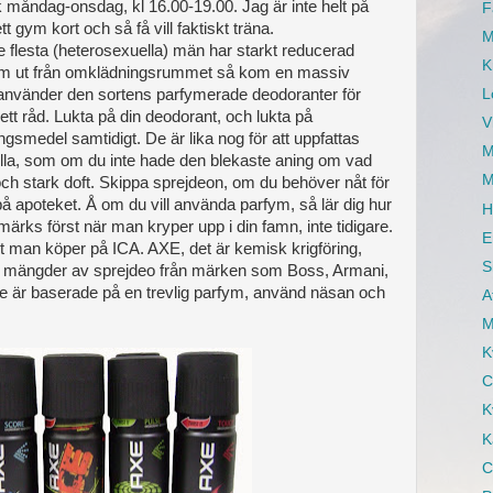
k måndag-onsdag, kl 16.00-19.00. Jag är inte helt på
F
tt gym kort och så få vill faktiskt träna.
M
e flesta (heterosexuella) män har starkt reducerad
K
om ut från omklädningsrummet så kom en massiv
nvänder den sortens parfymerade deodoranter för
L
tt råd. Lukta på din deodorant, och lukta på
V
smedel samtidigt. De är lika nog för att uppfattas
M
a illa, som om du inte hade den blekaste aning om vad
M
och stark doft. Skippa sprejdeon, om du behöver nåt för
 på apoteket. Å om du vill använda parfym, så lär dig hur
H
märks först när man kryper upp i din famn, inte tidigare.
E
något man köper på ICA. AXE, det är kemisk krigföring,
S
är mängder av sprejdeo från märken som Boss, Armani,
 de är baserade på en trevlig parfym, använd näsan och
A
M
K
C
K
K
C