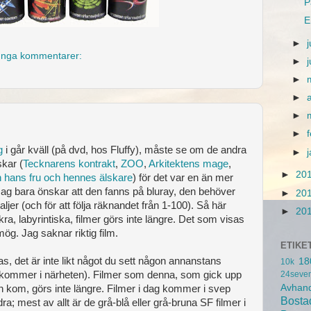
P
E
►
j
Inga kommentarer:
►
►
►
►
►
g
i går kväll (på dvd, hos Fluffy), måste se om de andra
►
kar (
Tecknarens kontrakt
,
ZOO
,
Arkitektens mage
,
►
20
n hans fru och hennes älskare
) för det var en än mer
Jag bara önskar att den fanns på bluray, den behöver
►
20
aljer (och för att följa räknandet från 1-100). Så här
►
20
ra, labyrintiska, filmer görs inte längre. Det som visas
ög. Jag saknar riktig film.
ETIKE
as, det är inte likt något du sett någon annanstans
18
10k
m kommer i närheten). Filmer som denna, som gick upp
24seve
Avhand
 kom, görs inte längre. Filmer i dag kommer i svep
Bosta
dra; mest av allt är de grå-blå eller grå-bruna SF filmer i