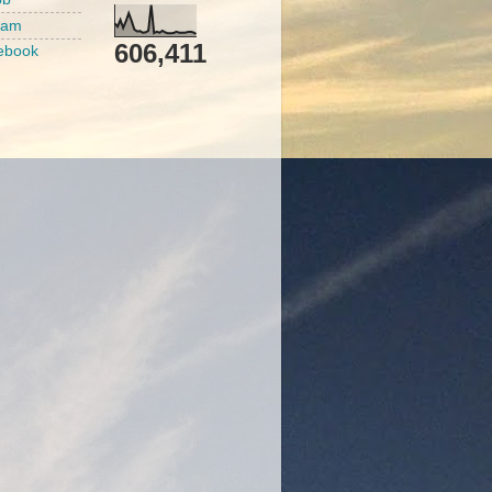
ram
606,411
ebook