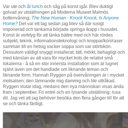
Var ute och
åt lunch
och såg på konst igår. Blev duktigt
golvad av utställningen på Moderna Museet Malmös
bottenvåning;
The New Human - Knock Knock, Is Anyone
Home?
Det var ett tag sedan jag blev så där rusigt
imponerad och tankarna började springa ikapp i huvudet.
Konst är verktyg för att tänka bättre med och här rördes
subjekt, teknik, informationsteknologi och kroppar/kön/raser
samman till en hetsig vacker soppa som var störtskön.
Dessutom väldigt snyggt installerat; tätt, mörkt, behagligt och
med känslan av att vara för mycket trots de relativt små
lokalerna - å så en stor innersta installation som är lugnet
självt även om det handlade om liknande teman och
liknande form. Hannah Ryggen på övervåningen är i mycket
motsatsen; den lämnande mig dammig och lite uttråkad.
Ryggen slutar idag, medans den nya människan visas ända
fram i september. Fri entré och en lysande utställning; rusa
dit. Jag vet att jag behöver besöka den flera gånger till för att
se och tänka färdigt.