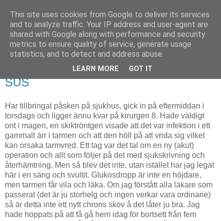
This site uses cookies from Google to deliver its services
Björn Fritz
and to analyze traffic. Your IP address and user-agent are
shared with Google along with performance and security
metrics to ensure quality of service, generate usage
vad än som faller mig in
statistics, and to detect and address abuse.
LEARN MORE
GOT IT
måndag, mars 28, 2016
SUS
Har tillbringat påsken på sjukhus, gick in på eftermiddan i
torsdags och ligger ännu kvar på kirurgen 8. Hade väldigt
ont i magen, en skiktröntgen visade att det var infektion i ett
gammalt ärr i tarmen och att den höll på att vrida sig vilket
kan orsaka tarmvred. Ett tag var det tal om en ny (akut)
operation och allt som följer på det med sjukskrivning och
återhämtning. Men så blev det inte, utan istället har jag legat
här i en säng och svultit. Glukosdropp är inte en höjdare,
men tarmen får vila och läka. Om jag förstått alla läkare som
passerat (det är ju storhelg och ingen verkar vara ordinarie)
så är detta inte ett nytt chrons skov å det låter ju bra. Jag
hade hoppats på att få gå hem idag för bortsett från fem