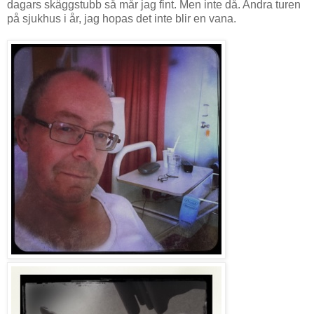
dagars skäggstubb så mår jag fint. Men inte då. Andra turen
på sjukhus i år, jag hopas det inte blir en vana.