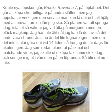
Köpte nya löpskor igår,
Brooks Ravenna 7
, på löplabbet. Det
går att köpa skor billigare på andra ställen men jag
uppskattar verkligen den service man kan få där och all hjälp
med att prova fram en lämplig sko. Så planen var att springa
idag, istället så vaknar jag vid åtta på morgonen med en
otäck magknip. Jag har inte ätit nåt jag kan få det av, så det
torde vara chrons. Just nu är det lite lugnare igen, men om
det inte slutar göra ont vid 14-tiden så tror jag det är dags för
akuten igen. Jag som redan planerat påskmat och
matchande viner; jag skulle ut o köpa lax, lammstek idag
och sen ge mig ut i vårsolen på en löprunda. Så blir det nu
inte.