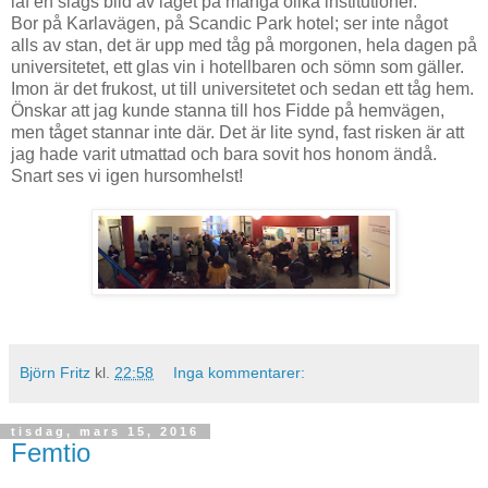
iaf en slags bild av läget på många olika institutioner.
Bor på Karlavägen, på Scandic Park hotel; ser inte något
alls av stan, det är upp med tåg på morgonen, hela dagen på
universitetet, ett glas vin i hotellbaren och sömn som gäller.
Imon är det frukost, ut till universitetet och sedan ett tåg hem.
Önskar att jag kunde stanna till hos Fidde på hemvägen,
men tåget stannar inte där. Det är lite synd, fast risken är att
jag hade varit utmattad och bara sovit hos honom ändå.
Snart ses vi igen hursomhelst!
Björn Fritz
kl.
22:58
Inga kommentarer:
tisdag, mars 15, 2016
Femtio