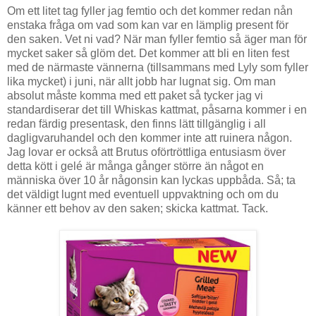
Om ett litet tag fyller jag femtio och det kommer redan nån
enstaka fråga om vad som kan var en lämplig present för
den saken. Vet ni vad? När man fyller femtio så äger man för
mycket saker så glöm det. Det kommer att bli en liten fest
med de närmaste vännerna (tillsammans med Lyly som fyller
lika mycket) i juni, när allt jobb har lugnat sig. Om man
absolut måste komma med ett paket så tycker jag vi
standardiserar det till Whiskas kattmat, påsarna kommer i en
redan färdig presentask, den finns lätt tillgänglig i all
dagligvaruhandel och den kommer inte att ruinera någon.
Jag lovar er också att Brutus oförtröttliga entusiasm över
detta kött i gelé är många gånger större än något en
människa över 10 år någonsin kan lyckas uppbåda. Så; ta
det väldigt lugnt med eventuell uppvaktning och om du
känner ett behov av den saken; skicka kattmat. Tack.