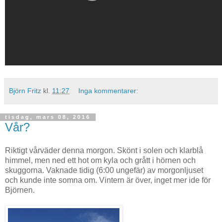
Björn Fritz
kl.
11:27
Inga kommentarer:
tisdag, mars 08, 2016
Vår?
Riktigt vårväder denna morgon. Skönt i solen och klarblå
himmel, men ned ett hot om kyla och grått i hörnen och
skuggorna. Vaknade tidig (6:00 ungefär) av morgonljuset
och kunde inte somna om. Vintern är över, inget mer ide för
Björnen.