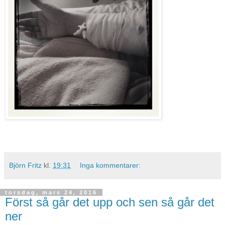
Björn Fritz
kl.
19:31
Inga kommentarer:
torsdag, mars 24, 2016
Först så går det upp och sen så går det
ner