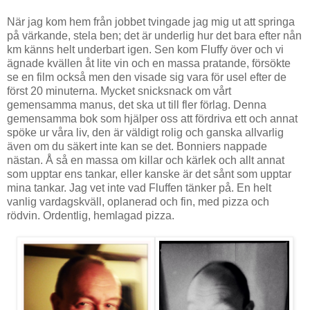
När jag kom hem från jobbet tvingade jag mig ut att springa
på värkande, stela ben; det är underlig hur det bara efter nån
km känns helt underbart igen. Sen kom Fluffy över och vi
ägnade kvällen åt lite vin och en massa pratande, försökte
se en film också men den visade sig vara för usel efter de
först 20 minuterna. Mycket snicksnack om vårt
gemensamma manus, det ska ut till fler förlag. Denna
gemensamma bok som hjälper oss att fördriva ett och annat
spöke ur våra liv, den är väldigt rolig och ganska allvarlig
även om du säkert inte kan se det. Bonniers nappade
nästan. Å så en massa om killar och kärlek och allt annat
som upptar ens tankar, eller kanske är det sånt som upptar
mina tankar. Jag vet inte vad Fluffen tänker på. En helt
vanlig vardagskväll, oplanerad och fin, med pizza och
rödvin. Ordentlig, hemlagad pizza.