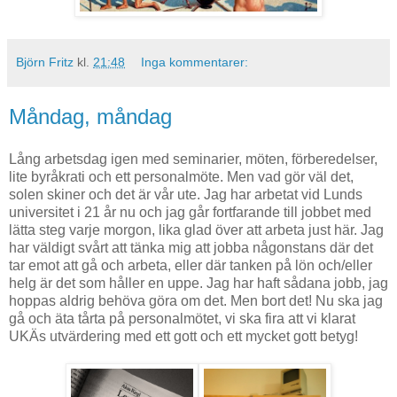
Björn Fritz
kl.
21:48
Inga kommentarer:
Måndag, måndag
Lång arbetsdag igen med seminarier, möten, förberedelser,
lite byråkrati och ett personalmöte. Men vad gör väl det,
solen skiner och det är vår ute. Jag har arbetat vid Lunds
universitet i 21 år nu och jag går fortfarande till jobbet med
lätta steg varje morgon, lika glad över att arbeta just här. Jag
har väldigt svårt att tänka mig att jobba någonstans där det
tar emot att gå och arbeta, eller där tanken på lön och/eller
helg är det som håller en uppe. Jag har haft sådana jobb, jag
hoppas aldrig behöva göra om det. Men bort det! Nu ska jag
gå och äta tårta på personalmötet, vi ska fira att vi klarat
UKÄs utvärdering med ett gott och ett mycket gott betyg!