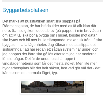
Byggarbetsplatsen
Det märks att busstrafiken snart ska släppas på
Rådmansgatan, de har bråda tider med att få allt klart där
nere. Samtidigt kom det ett brev (på papper, i min brevlåda!)
om att MKB ska börja bygga om i huset, fönster mot gatan
ska bytas och bli mer bullerdämpande, mekanisk frånluft ska
byggas in i alla lägenheter. Jag räknar med att slippa det
sistnämnda (jag har redan ett sådan system här uppe) och
jag hoppas det förra ska gå lätt eftersom jag har moderna
fönsterbågar. Det är de under oss här uppe i
vindslägenheterna som får det mesta stöket. Men lite mer
byggarbetsplats blir det helt säkert, fast vad gör väl det - det
känns som det normala läget, typ.