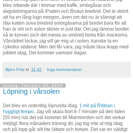
blev sittande där i timmar med kaffe, smörgåsar och
dagstidningarna på iPaden och Brutus bredvid. Det är skönt
att ha en lång lugn morgon, även om det nu är slarvigt att
låta katten sova bredvid smörgåsarna på bordet bara för att
han är söt och solen skiner in just där. Om jag lämnar bordet
så är korven (och det mesta av smöret) borta från mackorna.
Vårvädret lockar, jag vill ge mig ut i solen, kanske ta en
cykeltur söderut. Men det får vara, jag måste läsa ikapp med
jobbet idag. Det kommer varmare dagar.
Björn Fritz
kl.
11:42
Inga kommentarer:
lördag, februari 22, 2014
Löpning i vårsolen
Det blev en ordentlig löprunda idag,
1 mil på Ribban i
hyggligt tempo
. Jag vill skala bort 6-7 minuter på den tiden
(55 min) när det väl kommer till Malmömilen och det verkar
möjligt; flera månaders träning dit, jag tog inte ut mig idag
och på lopp går allt lite lättare och fortare. Det var en väldigt