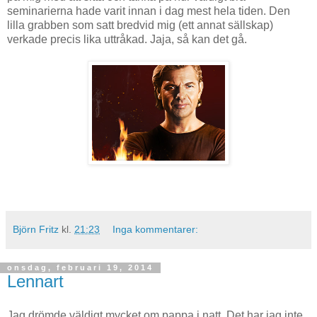
seminarierna hade varit innan i dag mest hela tiden. Den
lilla grabben som satt bredvid mig (ett annat sällskap)
verkade precis lika uttråkad. Jaja, så kan det gå.
Björn Fritz
kl.
21:23
Inga kommentarer:
onsdag, februari 19, 2014
Lennart
Jag drömde väldigt mycket om pappa i natt. Det har jag inte