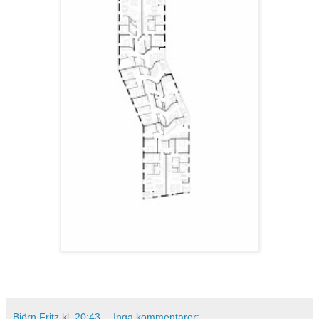
Björn Fritz
kl.
20:43
Inga kommentarer: