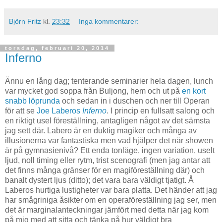
Björn Fritz
kl.
23:32
Inga kommentarer:
torsdag, februari 20, 2014
Inferno
Ännu en lång dag; tenterande seminarier hela dagen, lunch
var mycket god soppa från Buljong, hem och ut på
en kort
snabb löprunda
och sedan in i duschen och ner till Operan
för att se
Joe Laberos
Inferno
. I princip en fullsatt salong och
en riktigt usel föreställning, antagligen något av det sämsta
jag sett där. Labero är en duktig magiker och många av
illusionerna var fantastiska men vad hjälper det när showen
är på gymnasienivå? Ett enda tonläge, ingen variation, uselt
ljud, noll timing eller rytm, trist scenografi (men jag antar att
det finns många gränser för en magiföreställning där) och
banalt dystert ljus (ditto); det vara bara väldigt tjatigt. Å
Laberos hurtiga lustigheter var bara platta. Det händer att jag
har smågriniga åsikter om en operaföreställning jag ser, men
det är marginalanteckningar jämfört med detta när jag kom
på mig med att sitta och tänka på hur väldigt bra