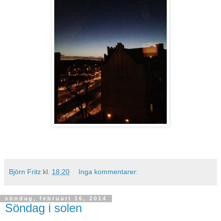
Björn Fritz
kl.
18:20
Inga kommentarer:
söndag, februari 16, 2014
Söndag i solen