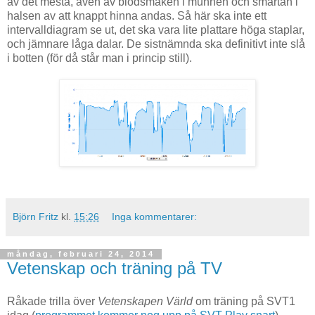
av det mesta, även av blodsmaken i munnen och smärtan i
halsen av att knappt hinna andas. Så här ska inte ett
intervalldiagram se ut, det ska vara lite plattare höga staplar,
och jämnare låga dalar. De sistnämnda ska definitivt inte slå
i botten (för då står man i princip still).
Björn Fritz
kl.
15:26
Inga kommentarer:
måndag, februari 24, 2014
Vetenskap och träning på TV
Råkade trilla över
Vetenskapen Värld
om träning på SVT1