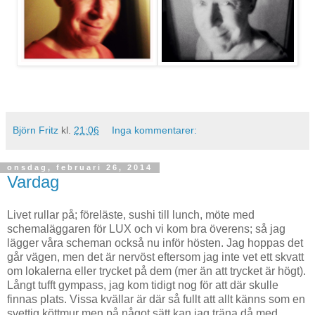
Björn Fritz
kl.
21:06
Inga kommentarer:
onsdag, februari 26, 2014
Vardag
Livet rullar på; föreläste, sushi till lunch, möte med
schemaläggaren för LUX och vi kom bra överens; så jag
lägger våra scheman också nu inför hösten. Jag hoppas det
går vägen, men det är nervöst eftersom jag inte vet ett skvatt
om lokalerna eller trycket på dem (mer än att trycket är högt).
Långt tufft gympass, jag kom tidigt nog för att där skulle
finnas plats. Vissa kvällar är där så fullt att allt känns som en
svettig köttmur men på något sätt kan jag träna då med.