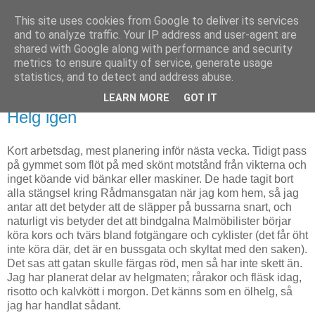
This site uses cookies from Google to deliver its services
Björn Fritz
and to analyze traffic. Your IP address and user-agent are
shared with Google along with performance and security
metrics to ensure quality of service, generate usage
vad än som faller mig in
statistics, and to detect and address abuse.
LEARN MORE
GOT IT
fredag, februari 28, 2014
Helg igen
Kort arbetsdag, mest planering inför nästa vecka. Tidigt pass
på gymmet som flöt på med skönt motstånd från vikterna och
inget köande vid bänkar eller maskiner. De hade tagit bort
alla stängsel kring Rådmansgatan när jag kom hem, så jag
antar att det betyder att de släpper på bussarna snart, och
naturligt vis betyder det att bindgalna Malmöbilister börjar
köra kors och tvärs bland fotgängare och cyklister (det får öht
inte köra där, det är en bussgata och skyltat med den saken).
Det sas att gatan skulle färgas röd, men så har inte skett än.
Jag har planerat delar av helgmaten; rårakor och fläsk idag,
risotto och kalvkött i morgon. Det känns som en ölhelg, så
jag har handlat sådant.