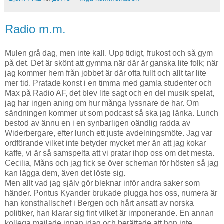
Radio m.m.
Mulen grå dag, men inte kall. Upp tidigt, frukost och så gym
på det. Det är skönt att gymma när där är ganska lite folk; när
jag kommer hem från jobbet är där ofta fullt och allt tar lite
mer tid. Pratade konst i en timma med gamla studenter och
Max på Radio AF, det blev lite sagt och en del musik spelat,
jag har ingen aning om hur många lyssnare de har. Om
sändningen kommer ut som podcast så ska jag länka. Lunch
bestod av ännu en i en synbarligen oändlig radda av
Widerbergare, efter lunch ett juste avdelningsmöte. Jag var
ordförande vilket inte betyder mycket mer än att jag kokar
kaffe, vi är så samspelta att vi pratar ihop oss om det mesta.
Cecilia, Måns och jag fick se över scheman för hösten så jag
kan lägga dem, även det löste sig.
Men allt vad jag själv gör bleknar inför andra saker som
händer. Pontus Kyander brukade plugga hos oss, numera är
han konsthallschef i Bergen och hårt ansatt av norska
politiker, han klarar sig fint vilket är imponerande. En annan
kollega mailade innan idag och berättade att hon inte