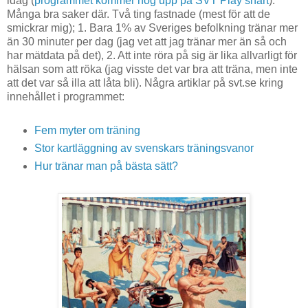
idag (
programmet kommer nog upp på SVT Play snart
).
Många bra saker där. Två ting fastnade (mest för att de
smickrar mig); 1. Bara 1% av Sveriges befolkning tränar mer
än 30 minuter per dag (jag vet att jag tränar mer än så och
har mätdata på det), 2. Att inte röra på sig är lika allvarligt för
hälsan som att röka (jag visste det var bra att träna, men inte
att det var så illa att låta bli). Några artiklar på svt.se kring
innehållet i programmet:
Fem myter om träning
Stor kartläggning av svenskars träningsvanor
Hur tränar man på bästa sätt?