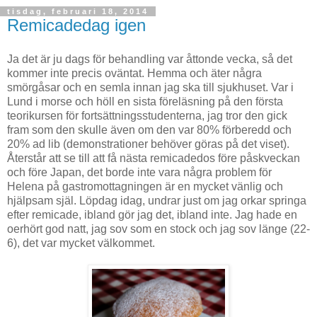
tisdag, februari 18, 2014
Remicadedag igen
Ja det är ju dags för behandling var åttonde vecka, så det
kommer inte precis oväntat. Hemma och äter några
smörgåsar och en semla innan jag ska till sjukhuset. Var i
Lund i morse och höll en sista föreläsning på den första
teorikursen för fortsättningsstudenterna, jag tror den gick
fram som den skulle även om den var 80% förberedd och
20% ad lib (demonstrationer behöver göras på det viset).
Återstår att se till att få nästa remicadedos före påskveckan
och före Japan, det borde inte vara några problem för
Helena på gastromottagningen är en mycket vänlig och
hjälpsam själ. Löpdag idag, undrar just om jag orkar springa
efter remicade, ibland gör jag det, ibland inte. Jag hade en
oerhört god natt, jag sov som en stock och jag sov länge (22-
6), det var mycket välkommet.