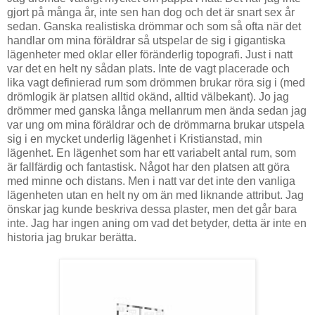
gjort på många år, inte sen han dog och det är snart sex år
sedan. Ganska realistiska drömmar och som så ofta när det
handlar om mina föräldrar så utspelar de sig i gigantiska
lägenheter med oklar eller föränderlig topografi. Just i natt
var det en helt ny sådan plats. Inte de vagt placerade och
lika vagt definierad rum som drömmen brukar röra sig i (med
drömlogik är platsen alltid okänd, alltid välbekant). Jo jag
drömmer med ganska långa mellanrum men ända sedan jag
var ung om mina föräldrar och de drömmarna brukar utspela
sig i en mycket underlig lägenhet i Kristianstad, min
lägenhet. En lägenhet som har ett variabelt antal rum, som
är fallfärdig och fantastisk. Något har den platsen att göra
med minne och distans. Men i natt var det inte den vanliga
lägenheten utan en helt ny om än med liknande attribut. Jag
önskar jag kunde beskriva dessa plaster, men det går bara
inte. Jag har ingen aning om vad det betyder, detta är inte en
historia jag brukar berätta.