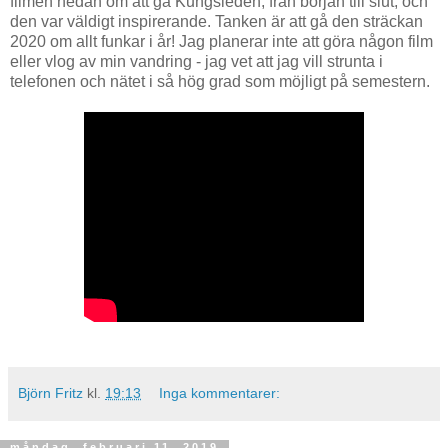
filmen nedan om att gå Kungsleden, från början till slut, och
den var väldigt inspirerande. Tanken är att gå den sträckan
2020 om allt funkar i år! Jag planerar inte att göra någon film
eller vlog av min vandring - jag vet att jag vill strunta i
telefonen och nätet i så hög grad som möjligt på semestern.
Björn Fritz
kl.
19:13
Inga kommentarer:
måndag, februari 11, 2019