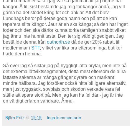
naturkompaniet sa att jag var så gammal att jag borde ha
kängor. Å till sist bestämde jag mig för kängor ändå, jag vill
gärna ha det stödet kring fot och anklar. Att det blev
Lundhags beror på deras goda namn och på att de kan
reparera slita kängor. Jaur är en skalkänga; så den har inget
foder och den ska därför kunna torka tämligen snabbt vilket
jag ännu inte hunnit testa. Den ter sig väldigt gedigen. Jag
beställde denna från
outnorth.se
då de ger 20% rabatt till
medlemmar i
STF
, vilket var lika bra eftersom inga butiker
hade dem hemma.
Så över lag så siktar jag på hyggligt lätta prylar, men inte på
det extrema lättviktssegmentet, detta mest eftersom de allra
lättaste sakerna är många gånger dyrare och markant
mindre hållbara. Jag försöker också hitta billigare alternativ,
men just ryggsäck, sovplats och skodon verkade vara fel
ställe att spara stort på. Men jag kan ha fel där - jag är inte
en väldigt erfaren vandrare. Ännu.
Björn Fritz
kl.
19:19
Inga kommentarer: