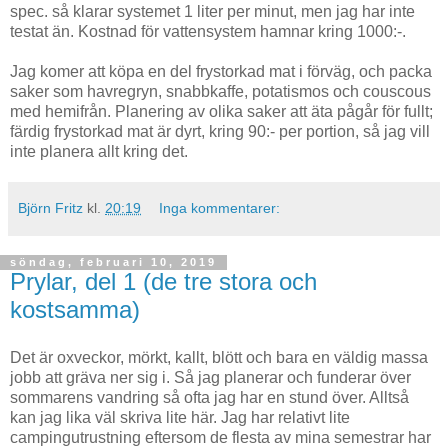
spec. så klarar systemet 1 liter per minut, men jag har inte
testat än. Kostnad för vattensystem hamnar kring 1000:-.
Jag komer att köpa en del frystorkad mat i förväg, och packa
saker som havregryn, snabbkaffe, potatismos och couscous
med hemifrån. Planering av olika saker att äta pågår för fullt;
färdig frystorkad mat är dyrt, kring 90:- per portion, så jag vill
inte planera allt kring det.
Björn Fritz
kl.
20:19
Inga kommentarer:
söndag, februari 10, 2019
Prylar, del 1 (de tre stora och
kostsamma)
Det är oxveckor, mörkt, kallt, blött och bara en väldig massa
jobb att gräva ner sig i. Så jag planerar och funderar över
sommarens vandring så ofta jag har en stund över. Alltså
kan jag lika väl skriva lite här. Jag har relativt lite
campingutrustning eftersom de flesta av mina semestrar har