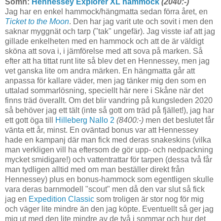
Sömn:
Hennessey Explorer XL hammock
(2040:-)
Jag har en enkel hammock/hängmatta sedan förra året, en
Ticket to the Moon
. Den har jag varit ute och sovit i men den
saknar myggnät och tarp ("tak" ungefär). Jag visste iaf att jag
gillade enkelheten med en hammock och att de är väldigt
sköna att sova i, i jämförelse med att sova på marken. Så
efter att ha tittat runt lite så blev det en Hennessey, men jag
vet ganska lite om andra märken. En hängmatta går att
anpassa för kallare väder, men jag tänker mig den som en
uttalad sommarlösning, speciellt här nere i Skåne när det
finns träd överallt. Om det blir vandring på kungsleden 2020
så behöver jag ett tält (inte så gott om träd på fjället!), jag har
ett gott öga till
Hilleberg Nallo 2
(8400:-)
men det beslutet får
vänta ett år, minst. En oväntad bonus var att Hennessey
hade en kampanj där man fick med deras snakeskins (vilka
man verkligen vill ha eftersom de gör upp- och nedpackning
mycket smidigare!) och vattentrattar för tarpen (dessa två får
man tydligen alltid med om man beställer direkt från
Hennessey) plus en bonus-hammock som egentligen skulle
vara deras barnmodell "scout" men då den var slut så fick
jag en
Expedition Classic
som troligen är stor nog för mig
och väger lite mindre än den jag köpte. Eventuellt så ger jag
mig ut med den lite mindre av de två i sommar och hur det