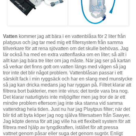
Vatten
kommer jag att bära i en vattenblåsa för 2 liter från
platypus och jag tar med mig ett filtersystem från samma
tillverkare för att rena sjövatten om det skulle behövas. Jag
lär också ha med en extra vattenflaska om en liter; så allt i
allt kan jag bära tre liter om jag måste. När jag ser på kartan
så verkar det finns gott om vatten längs med vägen så jag
tror inte det blir något problem. Vattenblåsan passar i ett
särskilt fack i min ryggsäck och har en slang med munstycke
så jag kan dricka medans jag har ryggan på. Filtret klarar att
filtrera bort bakterier, men inte virus; det torde vara bra nog.
Det klarar naturligtvis inte miljögifter men jag tror de är ett
mindre problem eftersom jag inte ska stanna vid samma
vattendrag hela tiden. Just nu har jag Playtpus filter; när det
blir tid att byta köper jag nog själva filtersatsen från Sawyer.
Jag köpte denna för att jag ville ha ett flexibelt system för att
filtrera med hjälp av tyngdkraften, istället för att pressa
vattnet genom påsar eller suga det genom sugrör. Enligt