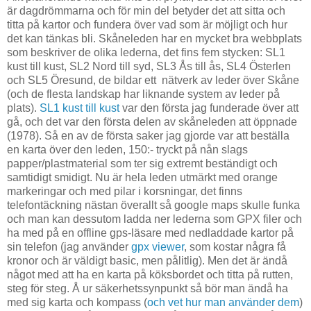
är dagdrömmarna och för min del betyder det att sitta och
titta på kartor och fundera över vad som är möjligt och hur
det kan tänkas bli. Skåneleden har en mycket bra webbplats
som beskriver de olika lederna, det fins fem stycken: SL1
kust till kust, SL2 Nord till syd, SL3 Ås till ås, SL4 Österlen
och SL5 Öresund, de bildar ett nätverk av leder över Skåne
(och de flesta landskap har liknande system av leder på
plats).
SL1 kust till kust
var den första jag funderade över att
gå, och det var den första delen av skåneleden att öppnade
(1978). Så en av de första saker jag gjorde var att beställa
en karta över den leden, 150:- tryckt på nån slags
papper/plastmaterial som ter sig extremt beständigt och
samtidigt smidigt. Nu är hela leden utmärkt med orange
markeringar och med pilar i korsningar, det finns
telefontäckning nästan överallt så google maps skulle funka
och man kan dessutom ladda ner lederna som GPX filer och
ha med på en offline gps-läsare med nedladdade kartor på
sin telefon (jag använder
gpx viewer
, som kostar några få
kronor och är väldigt basic, men pålitlig). Men det är ändå
något med att ha en karta på köksbordet och titta på rutten,
steg för steg. Å ur säkerhetssynpunkt så bör man ändå ha
med sig karta och kompass (
och vet hur man använder dem
)