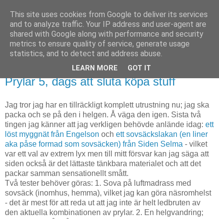
This site uses cookies from Google to deliver its services
Björn Fritz
and to analyze traffic. Your IP address and user-agent are
shared with Google along with performance and security
metrics to ensure quality of service, generate usage
vad än som faller mig in
statistics, and to detect and address abuse.
LEARN MORE
GOT IT
onsdag, februari 27, 2019
Prylar 5, dags att sluta köpa stuff
Jag tror jag har en tillräckligt komplett utrustning nu; jag ska
packa och se på den i helgen. Å väga den igen. Sista två
tingen jag känner att jag verkligen behövde anlände idag:
ett
löst myggnät från Engelson
och
ett sovsäckslakan (en liner
aka påse formad som sovsäcken) från Siden Selma
- vilket
var ett val av extrem lyx men till mitt försvar kan jag säga att
siden också är det lättaste tänkbara materialet och att det
packar samman sensationellt smått.
Två tester behöver göras: 1. Sova på luftmadrass med
sovsäck (inomhus, hemma), vilket jag kan göra näsromhelst
- det är mest för att reda ut att jag inte är helt ledbruten av
den aktuella kombinationen av prylar. 2. En helgvandring;