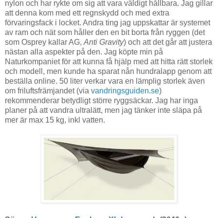
nylon och har rykte om sig att vara väldigt hållbara. Jag gillar
att denna kom med ett regnskydd och med extra
förvaringsfack i locket. Andra ting jag uppskattar är systemet
av ram och nät som håller den en bit borta från ryggen (det
som Osprey kallar AG,
Anti Gravity
) och att det går att justera
nästan alla aspekter på den. Jag köpte min på
Naturkompaniet för att kunna få hjälp med att hitta rätt storlek
och modell, men kunde ha sparat nån hundralapp genom att
beställa online. 50 liter verkar vara en lämplig storlek även
om friluftsfrämjandet (via
vandringsguiden.se
)
rekommenderar betydligt större ryggsäckar. Jag har inga
planer på att vandra ultralätt, men jag tänker inte släpa på
mer är max 15 kg, inkl vatten.