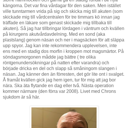
kängorna. Det var fina vårdagar för den saken. Men istället
ville tunntarmen vrida på sig och skicka mig till akuten (som
skickade mig till vårdcentralen för tre timmars kö innan jag
träffade en läkare som genast skickade mig tillbaka till
akuten). Så jag har tillbringar lördagen i väntrum och kvällen
på kirurgens akutvårdavdelning. Med en sond (aka
plastslang) genom näsan och ner i magsäcken för att släppa
upp spyor. Jag kan inte rekommendera upplevelsen, inte
ens med en stadig dos morfin i kroppen mot magsmärtor. På
söndagsmorgonen mådde jag bättre ( tre olika
röntgenundersökningar på natten efter varandra) och
började dricka en del och slapp så småningom slangen i
näsan. Jag känner den än förresten, det gör lite ont i svalget.
Å framåt kvällen gick jag hem igen, tur för mig att jag bor
nära. Ska äta flytande en dag eller två. Nästa operation
kommer närmare (den förra var 2008). Livet med Chrons
sjukdom är så här.