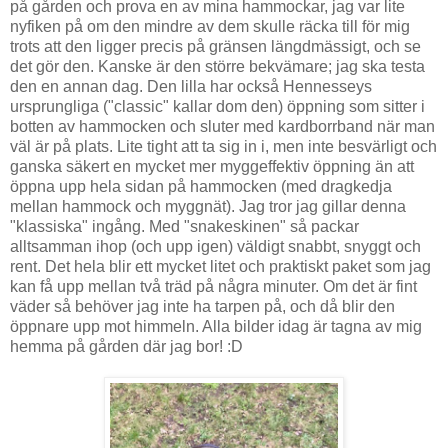
på gården och prova en av mina hammockar, jag var lite
nyfiken på om den mindre av dem skulle räcka till för mig
trots att den ligger precis på gränsen längdmässigt, och se
det gör den. Kanske är den större bekvämare; jag ska testa
den en annan dag. Den lilla har också Hennesseys
ursprungliga ("classic" kallar dom den) öppning som sitter i
botten av hammocken och sluter med kardborrband när man
väl är på plats. Lite tight att ta sig in i, men inte besvärligt och
ganska säkert en mycket mer myggeffektiv öppning än att
öppna upp hela sidan på hammocken (med dragkedja
mellan hammock och myggnät). Jag tror jag gillar denna
"klassiska" ingång. Med "snakeskinen" så packar
alltsamman ihop (och upp igen) väldigt snabbt, snyggt och
rent. Det hela blir ett mycket litet och praktiskt paket som jag
kan få upp mellan två träd på några minuter. Om det är fint
väder så behöver jag inte ha tarpen på, och då blir den
öppnare upp mot himmeln. Alla bilder idag är tagna av mig
hemma på gården där jag bor! :D