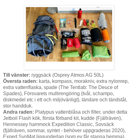
Till vänster:
ryggsäck (Osprey Atmos AG 50L)
Översta raden:
karta, kompass, morakniv, extra nylonrep,
extra vattenflaska, spade (The Tentlab: The Deuce of
Spades), Försvarets multirengöring (tvål, schampo,
diskmedel etc i ett och miljövänligt), tändare och tändstål,
stor handduk.
Andra raden:
Platypus vattenblåsa och filter, under detta
Jetboil Flash kök, första förband kit, kudde (Fjällräven),
Hennessey hammock Expedition Classic, Sovsäck
(fjällräven, sommar, syntet - behöver uppgraderas 2020),
Exped SynMat liggunderlag (som ev får stanna hemma).