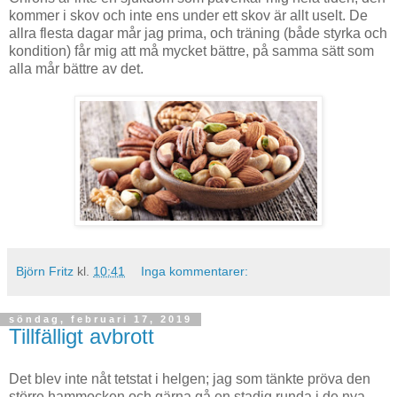
kommer i skov och inte ens under ett skov är allt uselt. De
allra flesta dagar mår jag prima, och träning (både styrka och
kondition) får mig att må mycket bättre, på samma sätt som
alla mår bättre av det.
Björn Fritz
kl.
10:41
Inga kommentarer:
söndag, februari 17, 2019
Tillfälligt avbrott
Det blev inte nåt tetstat i helgen; jag som tänkte pröva den
större hammocken och gärna gå en stadig runda i de nya