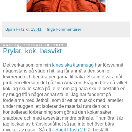
Björn Fritz
kl.
19:41
Inga kommentarer:
onsdag, februari 20, 2019
Prylar, kök, basvikt
Det verkar som om min
kinesiska titanmugg
har försvunnit
någonstans på vägen hit, jag får anmäla den som ej
levererad och begära pengarna tillbaka. Ska inte vara nåt
problem eftersom det gått via Amazon. Frågan blev då vilket
kök jag skulle satsa på, eller om jag bara skulle beställa en
ny mugg från något annat ställe. Jag har funderat på
fördelarna med Jetboil, som är ett primuskök med lameller
under muggen, ett isolerande material runt den och
kontrollerad förbränning som gör att den kokar saker
snabbare och med avsevärt mindre bränsle. Framförallt är
jag lockad av bränslesnålhet så jag inte behöver bära
mycket av gasol. Så ett
Jetboil Flash 2.0
är beställt.