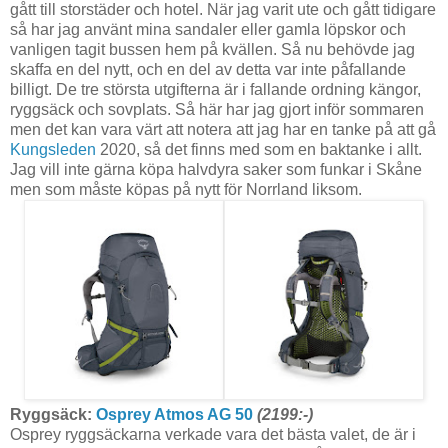
gått till storstäder och hotel. När jag varit ute och gått tidigare
så har jag använt mina sandaler eller gamla löpskor och
vanligen tagit bussen hem på kvällen. Så nu behövde jag
skaffa en del nytt, och en del av detta var inte påfallande
billigt. De tre största utgifterna är i fallande ordning kängor,
ryggsäck och sovplats. Så här har jag gjort inför sommaren
men det kan vara värt att notera att jag har en tanke på att gå
Kungsleden
2020, så det finns med som en baktanke i allt.
Jag vill inte gärna köpa halvdyra saker som funkar i Skåne
men som måste köpas på nytt för Norrland liksom.
Ryggsäck:
Osprey Atmos AG 50
(2199:-)
Osprey ryggsäckarna verkade vara det bästa valet, de är i