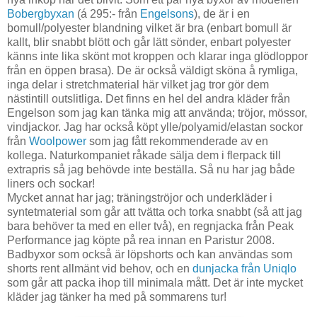
Bobergbyxan
(á 295:- från
Engelsons
), de är i en
bomull/polyester blandning vilket är bra (enbart bomull är
kallt, blir snabbt blött och går lätt sönder, enbart polyester
känns inte lika skönt mot kroppen och klarar inga glödloppor
från en öppen brasa). De är också väldigt sköna å rymliga,
inga delar i stretchmaterial här vilket jag tror gör dem
nästintill outslitliga. Det finns en hel del andra kläder från
Engelson som jag kan tänka mig att använda; tröjor, mössor,
vindjackor. Jag har också köpt ylle/polyamid/elastan sockor
från
Woolpower
som jag fått rekommenderade av en
kollega. Naturkompaniet råkade sälja dem i flerpack till
extrapris så jag behövde inte beställa. Så nu har jag både
liners och sockar!
Mycket annat har jag; träningströjor och underkläder i
syntetmaterial som går att tvätta och torka snabbt (så att jag
bara behöver ta med en eller två), en regnjacka från Peak
Performance jag köpte på rea innan en Paristur 2008.
Badbyxor som också är löpshorts och kan användas som
shorts rent allmänt vid behov, och en
dunjacka från Uniqlo
som går att packa ihop till minimala mått. Det är inte mycket
kläder jag tänker ha med på sommarens tur!