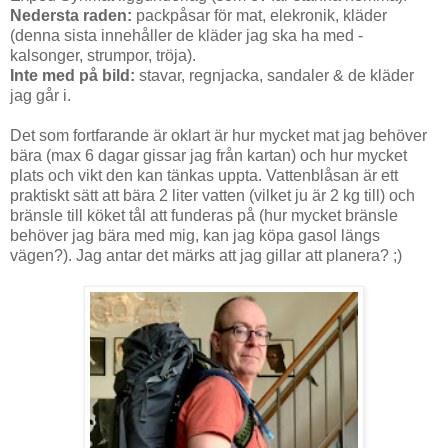
Nedersta raden:
packpåsar för mat, elekronik, kläder
(denna sista innehåller de kläder jag ska ha med -
kalsonger, strumpor, tröja).
Inte med på bild:
stavar, regnjacka, sandaler & de kläder
jag går i.
Det som fortfarande är oklart är hur mycket mat jag behöver
bära (max 6 dagar gissar jag från kartan) och hur mycket
plats och vikt den kan tänkas uppta. Vattenblåsan är ett
praktiskt sätt att bära 2 liter vatten (vilket ju är 2 kg till) och
bränsle till köket tål att funderas på (hur mycket bränsle
behöver jag bära med mig, kan jag köpa gasol längs
vägen?). Jag antar det märks att jag gillar att planera? ;)