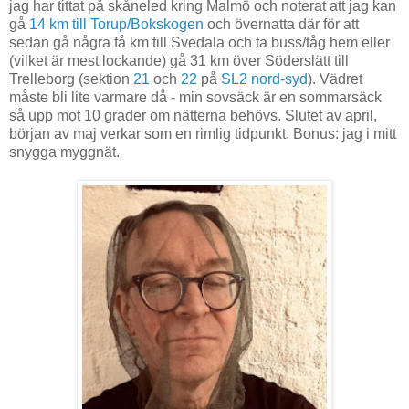
jag har tittat på skåneled kring Malmö och noterat att jag kan
gå
14 km till Torup/Bokskogen
och övernatta där för att
sedan gå några få km till Svedala och ta buss/tåg hem eller
(vilket är mest lockande) gå 31 km över Söderslätt till
Trelleborg (sektion
21
och
22
på
SL2 nord-syd
). Vädret
måste bli lite varmare då - min sovsäck är en sommarsäck
så upp mot 10 grader om nätterna behövs. Slutet av april,
början av maj verkar som en rimlig tidpunkt. Bonus: jag i mitt
snygga myggnät.