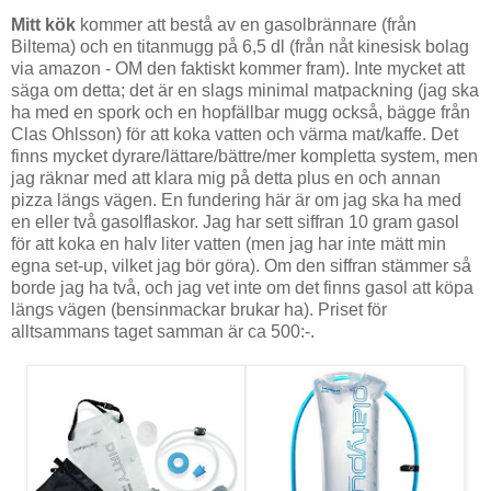
Mitt kök
kommer att bestå av en gasolbrännare (från
Biltema) och en titanmugg på 6,5 dl (från nåt kinesisk bolag
via amazon - OM den faktiskt kommer fram). Inte mycket att
säga om detta; det är en slags minimal matpackning (jag ska
ha med en spork och en hopfällbar mugg också, bägge från
Clas Ohlsson) för att koka vatten och värma mat/kaffe. Det
finns mycket dyrare/lättare/bättre/mer kompletta system, men
jag räknar med att klara mig på detta plus en och annan
pizza längs vägen. En fundering här är om jag ska ha med
en eller två gasolflaskor. Jag har sett siffran 10 gram gasol
för att koka en halv liter vatten (men jag har inte mätt min
egna set-up, vilket jag bör göra). Om den siffran stämmer så
borde jag ha två, och jag vet inte om det finns gasol att köpa
längs vägen (bensinmackar brukar ha). Priset för
alltsammans taget samman är ca 500:-.