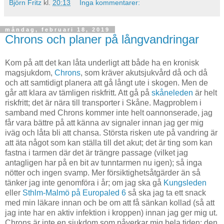
Björn Fritz
kl.
20:13
Inga kommentarer:
måndag, februari 18, 2019
Chrons och planer på långvandringar
Kom på att det kan låta underligt att både ha en kronisk
magsjukdom,
Chrons
, som kräver akutsjukvård då och då
och att samtidigt planera att gå långt ute i skogen. Men de
går att klara av tämligen riskfritt. Att gå på
skåneleden
är helt
riskfritt; det är nära till transporter i Skåne. Magproblem i
samband med Chrons kommer inte helt oannonserade, jag
får vara bättre på att känna av signaler innan jag ger mig
iväg och låta bli att chansa. Största risken ute på vandring är
att äta något som kan ställa till det akut; det är ting som kan
fastna i tarmen där det är trängre passage (vilket jag
antagligen har på en bit av tunntarmen nu igen); så inga
nötter och ingen svamp. Mer försiktighetsåtgärder än så
tänker jag inte genomföra i år; om jag ska gå
Kungsleden
eller
Sthlm-Malmö på Europaled 6
så ska jag ta ett snack
med min läkare innan och be om att få sänkan kollad (så att
jag inte har en aktiv infektion i kroppen) innan jag ger mig ut.
Chrons är inte en sjukdom som påverkar mig hela tiden; den