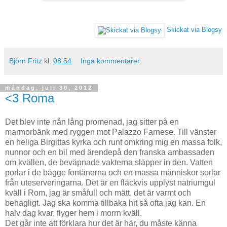
Skickat via Blogsy
Björn Fritz
kl.
08:54
Inga kommentarer:
måndag, juli 30, 2012
<3 Roma
Det blev inte nån lång promenad, jag sitter på en
marmorbänk med ryggen mot Palazzo Farnese. Till vänster
en heliga Birgittas kyrka och runt omkring mig en massa folk,
nunnor och en bil med ärendepå den franska ambassaden
om kvällen, de beväpnade vakterna släpper in den. Vatten
porlar i de bägge fontänerna och en massa människor sorlar
från uteserveringarna. Det är en fläckvis upplyst natriumgul
kväll i Rom, jag är småfull och mätt, det är varmt och
behagligt. Jag ska komma tillbaka hit så ofta jag kan. En
halv dag kvar, flyger hem i morrn kväll.
Det går inte att förklara hur det är här, du måste känna