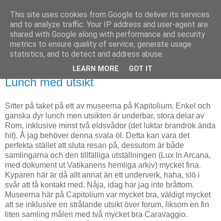
This site uses cookies from Google to deliver its services
Björn Fritz
and to analyze traffic. Your IP address and user-agent are
shared with Google along with performance and security
metrics to ensure quality of service, generate usage
vad än som faller mig in
statistics, and to detect and address abuse.
LEARN MORE
GOT IT
tisdag, juli 31, 2012
Lunch med utsikt
Sitter på taket på ett av museerna på Kapitolium. Enkel och
ganska dyr lunch men utsikten är underbar, stora delar av
Rom, inklusive minst två eldsvådor (det luktar brandrök ända
hit). Å jag behöver denna svala öl. Detta kan vara det
perfekta stället att sluta resan på, dessutom är både
samlingarna och den tillfälliga utställningen (Lux In Arcana,
med dokument ut Vatikanens hemliga arkiv) mycket fina.
Kyparen här är då allt annat än ett underverk, haha, slö i
svår att få kontakt med. Nåja, idag har jag inte bråttom.
Museerna här på Capitolium var mycket bra, väldigt mycket
att se inklusive en strålande utsikt över forum, liksom en fin
liten samling måleri med två mycket bra Caravaggio.