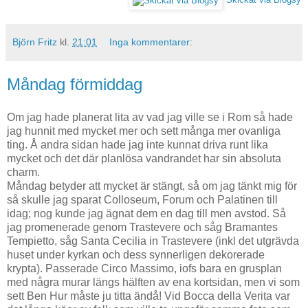
Björn Fritz
kl.
21:01
Inga kommentarer:
Måndag förmiddag
Om jag hade planerat lita av vad jag ville se i Rom så hade
jag hunnit med mycket mer och sett många mer ovanliga
ting. Å andra sidan hade jag inte kunnat driva runt lika
mycket och det där planlösa vandrandet har sin absoluta
charm.
Måndag betyder att mycket är stängt, så om jag tänkt mig för
så skulle jag sparat Colloseum, Forum och Palatinen till
idag; nog kunde jag ägnat dem en dag till men avstod. Så
jag promenerade genom Trastevere och såg Bramantes
Tempietto, såg Santa Cecilia in Trastevere (inkl det utgrävda
huset under kyrkan och dess synnerligen dekorerade
krypta). Passerade Circo Massimo, iofs bara en grusplan
med några murar längs hälften av ena kortsidan, men vi som
sett Ben Hur måste ju titta ändå! Vid Bocca della Verita var