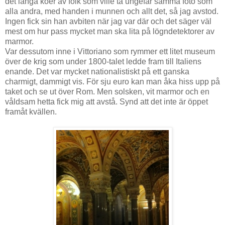
det långa köer av folk som ville ta ungefär samma foto som
alla andra, med handen i munnen och allt det, så jag avstod.
Ingen fick sin han avbiten när jag var där och det säger väl
mest om hur pass mycket man ska lita på lögndetektorer av
marmor.
Var dessutom inne i Vittoriano som rymmer ett litet museum
över de krig som under 1800-talet ledde fram till Italiens
enande. Det var mycket nationalistiskt på ett ganska
charmigt, dammigt vis. För sju euro kan man åka hiss upp på
taket och se ut över Rom. Men solsken, vit marmor och en
våldsam hetta fick mig att avstå. Synd att det inte är öppet
framåt kvällen.