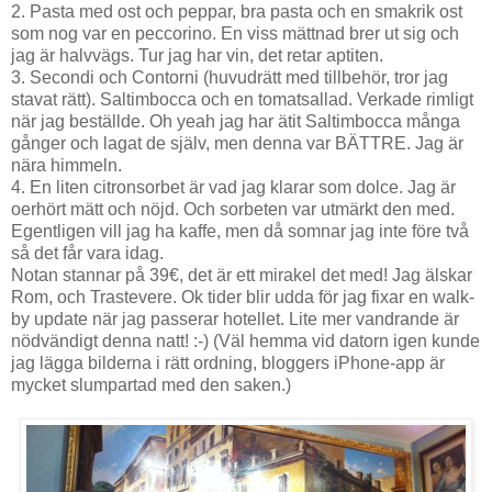
2. Pasta med ost och peppar, bra pasta och en smakrik ost
som nog var en peccorino. En viss mättnad brer ut sig och
jag är halvvägs. Tur jag har vin, det retar aptiten.
3. Secondi och Contorni (huvudrätt med tillbehör, tror jag
stavat rätt). Saltimbocca och en tomatsallad. Verkade rimligt
när jag beställde. Oh yeah jag har ätit Saltimbocca många
gånger och lagat de själv, men denna var BÄTTRE. Jag är
nära himmeln.
4. En liten citronsorbet är vad jag klarar som dolce. Jag är
oerhört mätt och nöjd. Och sorbeten var utmärkt den med.
Egentligen vill jag ha kaffe, men då somnar jag inte före två
så det får vara idag.
Notan stannar på 39€, det är ett mirakel det med! Jag älskar
Rom, och Trastevere. Ok tider blir udda för jag fixar en walk-
by update när jag passerar hotellet. Lite mer vandrande är
nödvändigt denna natt! :-) (Väl hemma vid datorn igen kunde
jag lägga bilderna i rätt ordning, bloggers iPhone-app är
mycket slumpartad med den saken.)