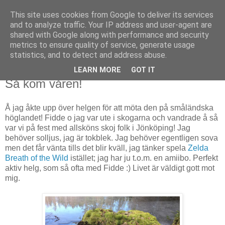
This site uses cookies from Google to deliver its services
Björn Fritz
and to analyze traffic. Your IP address and user-agent are
shared with Google along with performance and security
metrics to ensure quality of service, generate usage
vad än som faller mig in
statistics, and to detect and address abuse.
LEARN MORE
GOT IT
söndag, mars 26, 2017
Så kom våren!
Å jag åkte upp över helgen för att möta den på småländska
höglandet! Fidde o jag var ute i skogarna och vandrade å så
var vi på fest med allsköns skoj folk i Jönköping! Jag
behöver solljus, jag är tokblek. Jag behöver egentligen sova
men det får vänta tills det blir kväll, jag tänker spela
Zelda
Breath of the Wild
istället; jag har ju t.o.m. en amiibo. Perfekt
aktiv helg, som så ofta med Fidde :) Livet är väldigt gott mot
mig.