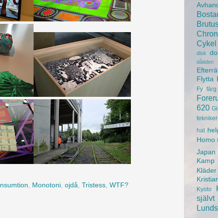
Avhand
Bosta
Brutu
Chron
Cykel
do
disk
dåtiden
Efterrä
Flytta
Fy
färg
Forer
620
Gi
tekniker
hel
hat
Homo
Japan
Kamp
Kläder
Kristia
nsumtion
,
Monotoni
,
ojdå
,
Tristess
,
WTF?
Kyoto
självt
Lunds 