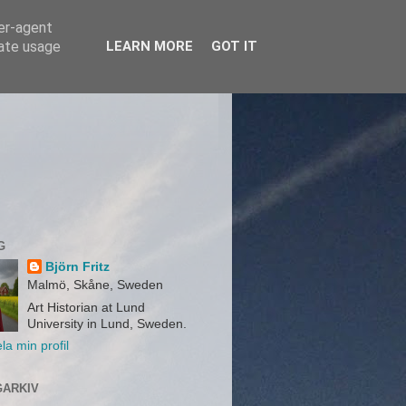
ser-agent
rate usage
LEARN MORE
GOT IT
G
Björn Fritz
Malmö, Skåne, Sweden
Art Historian at Lund
University in Lund, Sweden.
la min profil
ARKIV