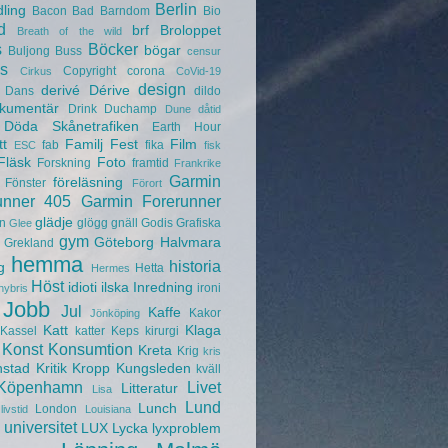
Berlin
ling
Bacon
Bad
Barndom
Bio
d
brf
Broloppet
Breath of the wild
s
Böcker
bögar
Buljong
Buss
censur
s
Copyright
corona
Cirkus
CoVid-19
design
derivé
Dérive
Dans
dildo
kumentär
Drink
Duchamp
Dune
dåtid
Döda Skånetrafiken
Earth Hour
tt
Familj
Fest
Film
fab
fika
ESC
fisk
Fläsk
Foto
Forskning
framtid
Frankrike
Garmin
föreläsning
Fönster
Förort
unner 405
Garmin Forerunner
glädje
n
glögg
gnäll
Godis
Grafiska
Glee
gym
Göteborg
Halvmara
Grekland
hemma
historia
g
Hetta
Hermes
Höst
idioti
ilska
Inredning
ironi
hybris
Jobb
Jul
Kaffe
Kakor
Jönköping
Katt
Klaga
Kassel
katter
Keps
kirurgi
Konst
Konsumtion
Kreta
Krig
kris
nstad
Kritik
Kropp
Kungsleden
kväll
Köpenhamn
Livet
Litteratur
Lisa
Lund
Lunch
London
livstid
Louisiana
universitet
LUX
Lycka
lyxproblem