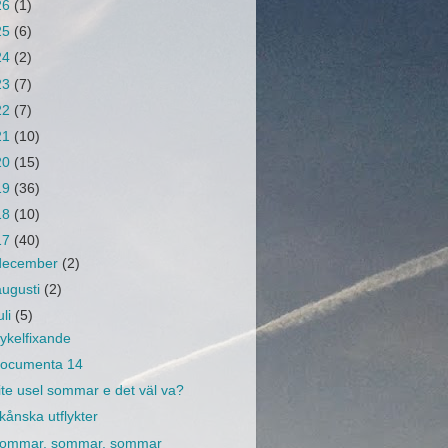
26
(1)
25
(6)
24
(2)
23
(7)
22
(7)
21
(10)
20
(15)
19
(36)
18
(10)
17
(40)
december
(2)
augusti
(2)
uli
(5)
ykelfixande
ocumenta 14
ite usel sommar e det väl va?
kånska utflykter
ommar, sommar, sommar