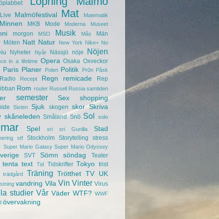
Löpning
Malmö
öplabbet
Mat
Malmöfestival
Live
Matematik
Minnen
MKB
Mode
Moderna Museet
Musik
oni
morgon
Män
MSO
Mås
r
Natt
Natur
Möten
New York
Nike+
No
Nöjen
Nu
Nyheter
Nässjö
nöje
Nyår
Opera
Osaka
Oxveckor
ce in a lifetime
Paris
Planer
Politik
Polen
Pr0n
Påsk
Regn
remicade
Radio
Rep
Recept
Rom
ibban
router
Russell
Russia
samtiden
semester
er
Sex
shopping
Sjuk
skor
Skriva
mide
skogen
Sixten
e
Sol
skåneleden
Småland
Snö
solo
mar
Spel
Stad
sri sri Gunilla
Stockholm
Storytelling
stress
nering
stf
r
Super Mario Galaxy
Super Mario Odyssey
verige
Sömn
söndag
SVT
Teater
tenta
text
Tokyo
Tidskrifter
trist
Tid
Träning
Trötthet
TV
UK
trädgård
Vin
Vinter
vandring
Vila
Virus
ustning
la studier
Vår
Väder
WTF?
WWF
övervakning
d