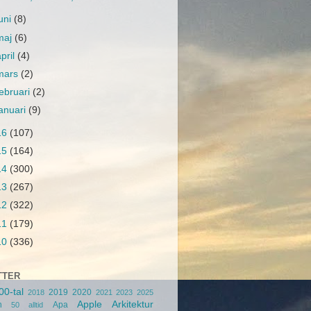
juni
(8)
maj
(6)
april
(4)
mars
(2)
februari
(2)
januari
(9)
16
(107)
15
(164)
14
(300)
13
(267)
12
(322)
11
(179)
10
(336)
TTER
00-tal
2019
2020
2018
2021
2023
2025
Apple
Arkitektur
n
Apa
50
alltid