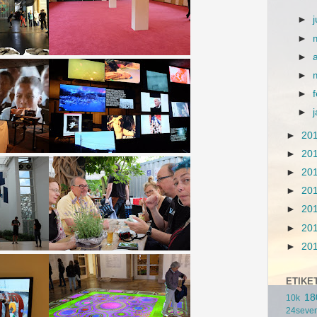
►
►
►
►
►
►
►
20
►
20
►
20
►
20
►
20
►
20
►
20
ETIKE
18
10k
24seve