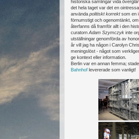
historiska samlingar vida överglä
det hela taget var det en ointressa
använda
politiskt korrekt
som en inv
förnumstigt och ogenomtänkt, om
återfanns då framför allt i den hi
curatorn
Adam Szymczyk
inte or
utställningar genomförda av hon
år vill jag ha någon i Carolyn Chr
meningslöst - något som verkligen 
ge kontext eller information.
Berlin var en annan femma; staden
Bahnhof
levererade som vanligt!