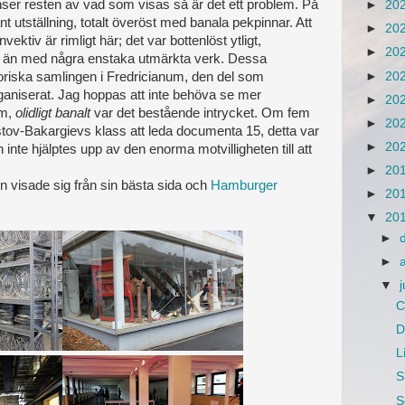
nser resten av vad som visas så är det ett problem. På
►
20
nt utställning, totalt överöst med banala pekpinnar. Att
►
20
ektiv är rimligt här; det var bottenlöst ytligt,
►
20
 än med några enstaka utmärkta verk. Dessa
►
20
storiska samlingen i Fredricianum, den del som
ganiserat. Jag hoppas att inte behöva se mer
►
20
om,
olidligt banalt
var det bestående intrycket. Om fem
►
20
istov-Bakargievs klass att leda documenta 15, detta var
►
20
inte hjälptes upp av den enorma motvilligheten till att
►
20
 visade sig från sin bästa sida och
Hamburger
►
20
▼
20
►
►
▼
j
C
D
L
S
S