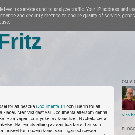
liver its services and to analyze traffic. Your IP address and u
rmance and security metrics to ensure quality of service, gene
buse.
Fritz
OM MI
ssel för att besöka
Documenta 14
och i Berlin för att
ppa kläder. Men viktigast var Documenta eftersom denna
Visa he
ukar visa vägen för mycket av konstlivet. Nyckelordet är
svikelse. När en utställning av samtida konst har som
BLOGG
ka museet för modern konst samlingar och dessa