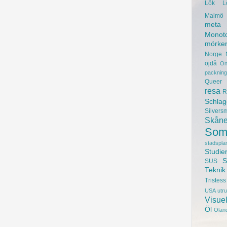
Lök
L
Malmö 
meta
Monot
mörke
Norge
ojdå
On
packning
Queer
resa
R
Schlag
Silvers
Skån
Som
stadspla
Studie
S
SUS
Teknik
Tristess
USA
utr
Visuel
Öl
Ölan