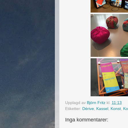
Upplagd av
Björn Fritz
kl.
11:13
Etiketter:
Dérive
,
Kassel
,
Konst
,
Ko
Inga kommentarer: