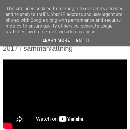
This site uses cookies from Google to deliver its services
Björn Fritz
and to analyze traffic. Your IP address and user-agent are
shared with Google along with performance and security
metrics to ensure quality of service, generate usage
vad än som faller mig in
statistics, and to detect and address abuse.
LEARN MORE
GOT IT
söndag, december 31, 2017
2017 i sammanfattning