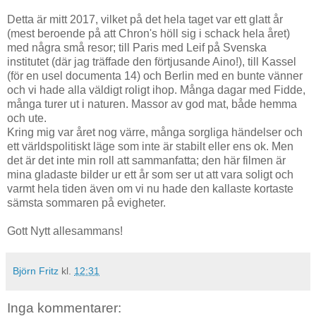
Detta är mitt 2017, vilket på det hela taget var ett glatt år
(mest beroende på att Chron's höll sig i schack hela året)
med några små resor; till Paris med Leif på Svenska
institutet (där jag träffade den förtjusande Aino!), till Kassel
(för en usel documenta 14) och Berlin med en bunte vänner
och vi hade alla väldigt roligt ihop. Många dagar med Fidde,
många turer ut i naturen. Massor av god mat, både hemma
och ute.
Kring mig var året nog värre, många sorgliga händelser och
ett världspolitiskt läge som inte är stabilt eller ens ok. Men
det är det inte min roll att sammanfatta; den här filmen är
mina gladaste bilder ur ett år som ser ut att vara soligt och
varmt hela tiden även om vi nu hade den kallaste kortaste
sämsta sommaren på evigheter.
Gott Nytt allesammans!
Björn Fritz
kl.
12:31
Inga kommentarer: