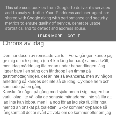
This site uses cookies from Google to deliver its services
Björn Fritz
and to analyze traffic. Your IP address and user-agent are
shared with Google along with performance and security
metrics to ensure quality of service, generate usage
vad än som faller mig in
statistics, and to detect and address abuse.
LEARN MORE
GOT IT
tisdag, mars 06, 2012
Chrons av idag
Den här dosen av remicade var tuff. Förra gången kunde jag
ge mig ut och springa (en 4 km lång tur bara) samma kväll,
men idag mådde jag illa redan under behandlingen. Jag
ligger bara i en säng och får dropp i en timma på
gastromottagningen, det är inte så avancerat, men av någon
anledning så kändes det inte så ok idag. Cyklade hem och
somnade på en gång.
Kanske är något på gång med sjukdomen i sig, magen har
varit i olag lite väl ofta de senaste månaderna. Inte så illa att
jag inte kan jobba, men illa nog för att jag ska få tillbringa
mer tid än önskat på toaletten. Skov kommer krypande så
långsamt att det är svårt att veta om de kommer eller om jag