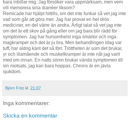
bara inbillar mig. Jag försöker vara uppmärksam, men vem
vill memorera sina diarréer liksom?
Remicade har hjälpt hittills, om det inte funkar så vet jag inte
vad som går att göra mer. Jag har provat en hel drös
mediciner, en del värre än andra. Ärligt talat så vet jag inte
om det är ett skov på gång eller om jag bara blir rädd för
symptomen. Jag har hursomhelst inga smärtor och inga
magkramper och det är ju bra. Men behandlingen idag var
tuff, har aldrig känt det så förr. Tröttheten är som det brukar,
yr och illamående och muskelkramper är inte nåt jag varit
med om innan. En natts sömn brukar vända symptomen till
sin motsats, jag kan bara hoppas. Chrons är en jävla
sjukdom.
Björn Fritz
kl.
21:07
Inga kommentarer:
Skicka en kommentar