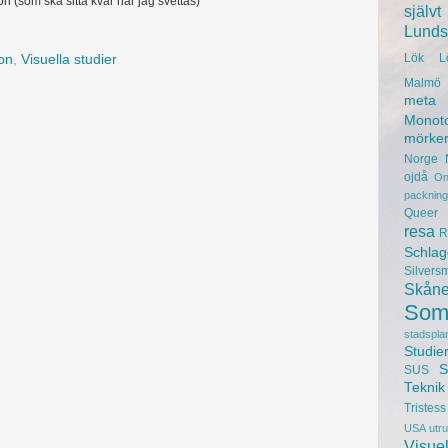
 (som ska sitta kvar när jag svettas)
självt
Lunds 
Lök
L
on
,
Visuella studier
Malmö 
meta
Monot
mörke
Norge
ojdå
On
packning
Queer
resa
R
Schlag
Silvers
Skån
Som
stadspla
Studie
S
SUS
Teknik
Tristess
USA
utr
Visuel