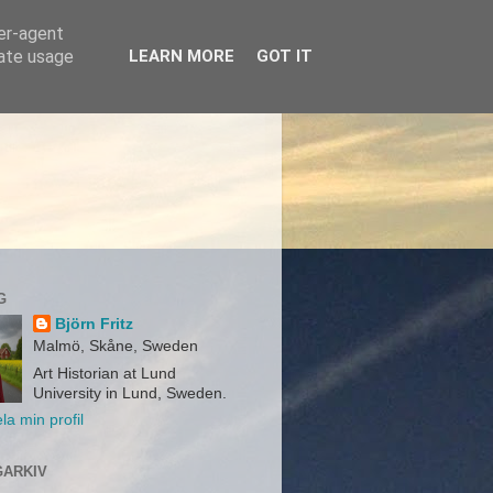
ser-agent
rate usage
LEARN MORE
GOT IT
G
Björn Fritz
Malmö, Skåne, Sweden
Art Historian at Lund
University in Lund, Sweden.
la min profil
ARKIV