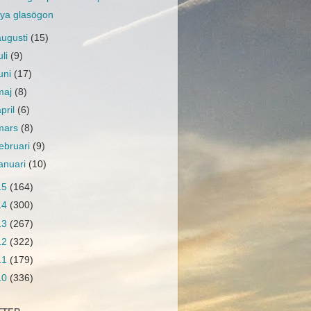
ya glasögon
augusti
(15)
uli
(9)
juni
(17)
maj
(8)
april
(6)
mars
(8)
februari
(9)
januari
(10)
15
(164)
14
(300)
13
(267)
12
(322)
11
(179)
10
(336)