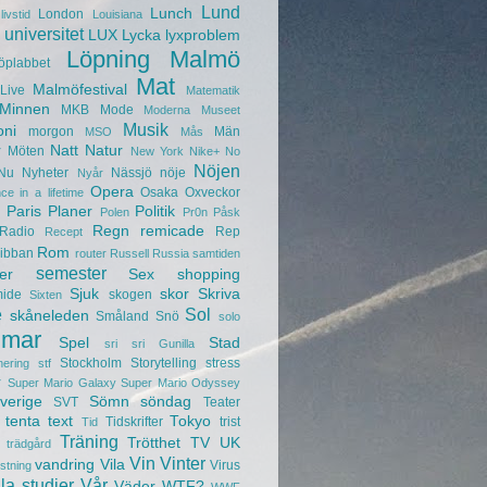
Lund
Lunch
London
livstid
Louisiana
universitet
LUX
Lycka
lyxproblem
Löpning
Malmö
öplabbet
Mat
Malmöfestival
Live
Matematik
Minnen
MKB
Mode
Moderna Museet
Musik
oni
morgon
Män
MSO
Mås
r
Natt
Natur
Möten
New York
Nike+
No
Nöjen
Nu
Nyheter
Nässjö
nöje
Nyår
Opera
Osaka
Oxveckor
ce in a lifetime
Paris
Planer
Politik
Polen
Pr0n
Påsk
Regn
remicade
Radio
Rep
Recept
Rom
ibban
router
Russell
Russia
samtiden
semester
er
Sex
shopping
Sjuk
skor
Skriva
mide
skogen
Sixten
e
Sol
skåneleden
Småland
Snö
solo
mar
Spel
Stad
sri sri Gunilla
Stockholm
Storytelling
stress
nering
stf
r
Super Mario Galaxy
Super Mario Odyssey
verige
Sömn
söndag
SVT
Teater
tenta
text
Tokyo
Tidskrifter
trist
Tid
Träning
Trötthet
TV
UK
trädgård
Vin
Vinter
vandring
Vila
Virus
ustning
la studier
Vår
Väder
WTF?
WWF