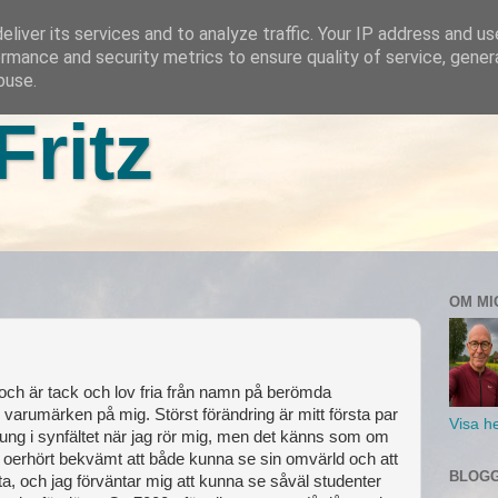
liver its services and to analyze traffic. Your IP address and u
rmance and security metrics to ensure quality of service, gene
buse.
Fritz
OM MI
ch är tack och lov fria från namn på berömda
e varumärken på mig. Störst förändring är mitt första par
Visa he
 gung i synfältet när jag rör mig, men det känns som om
å oerhört bekvämt att både kunna se sin omvärld och att
BLOGG
ta, och jag förväntar mig att kunna se såväl studenter