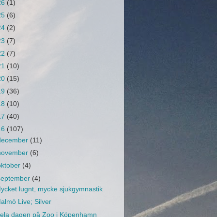
26
(1)
25
(6)
24
(2)
23
(7)
22
(7)
21
(10)
20
(15)
19
(36)
18
(10)
17
(40)
16
(107)
december
(11)
november
(6)
oktober
(4)
september
(4)
ycket lugnt, mycke sjukgymnastik
almö Live; Silver
ela dagen på Zoo i Köpenhamn