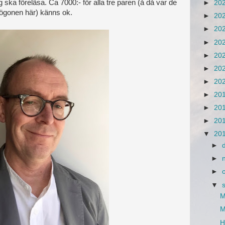
 ska föreläsa. Ca 7000:- för alla tre paren (å då var de
►
20
asögonen här) känns ok.
►
20
►
20
►
20
►
20
►
20
►
20
►
20
►
20
►
20
▼
20
►
►
►
▼
M
M
H