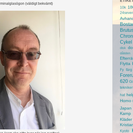
ETIKE
rminalglasögon (väldigt bekvämt)
18
10k
24seve
Avhand
Bosta
Brutu
Chron
Cykel
do
disk
dåtiden
Efterrä
Flytta
Fy
färg
Forer
620
Gi
tekniker
hel
hat
Homo
Japan
Kamp
Kläder
Kristia
Kyoto