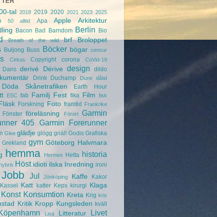
TTER
00-tal
2019
2020
2018
2021
2023
2025
Apple
Arkitektur
n
Apa
50
alltid
Berlin
ling
Bacon
Bad
Barndom
Bio
d
brf
Broloppet
Breath of the wild
s
Böcker
bögar
Buljong
Buss
censur
s
Copyright
corona
Cirkus
CoVid-19
design
derivé
Dérive
Dans
dildo
kumentär
Drink
Duchamp
Dune
dåtid
Döda Skånetrafiken
Earth Hour
tt
Familj
Fest
Film
fab
fika
ESC
fisk
Fläsk
Foto
Forskning
framtid
Frankrike
Garmin
föreläsning
Fönster
Förort
unner 405
Garmin Forerunner
glädje
n
glögg
gnäll
Godis
Grafiska
Glee
gym
Göteborg
Halvmara
Grekland
hemma
historia
g
Hetta
Hermes
Höst
idioti
ilska
Inredning
ironi
hybris
Jobb
Jul
Kaffe
Kakor
Jönköping
Katt
Klaga
Kassel
katter
Keps
kirurgi
Konst
Konsumtion
Kreta
Krig
kris
nstad
Kritik
Kropp
Kungsleden
kväll
Köpenhamn
Livet
Litteratur
Lisa