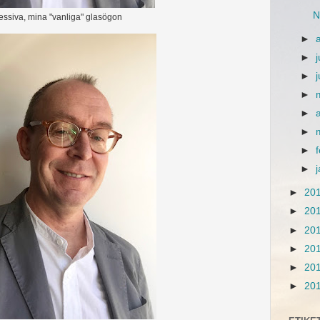
N
essiva, mina "vanliga" glasögon
►
►
j
►
►
►
►
►
►
►
20
►
20
►
20
►
20
►
20
►
20