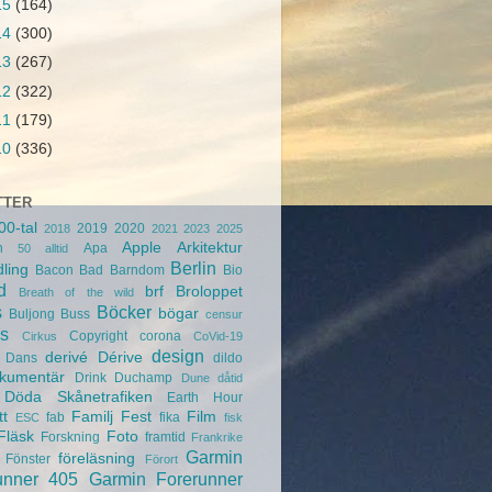
15
(164)
14
(300)
13
(267)
12
(322)
11
(179)
10
(336)
TTER
00-tal
2019
2020
2018
2021
2023
2025
Apple
Arkitektur
n
Apa
50
alltid
Berlin
ling
Bacon
Bad
Barndom
Bio
d
brf
Broloppet
Breath of the wild
s
Böcker
bögar
Buljong
Buss
censur
s
Copyright
corona
Cirkus
CoVid-19
design
derivé
Dérive
Dans
dildo
kumentär
Drink
Duchamp
Dune
dåtid
Döda Skånetrafiken
Earth Hour
tt
Familj
Fest
Film
fab
fika
ESC
fisk
Fläsk
Foto
Forskning
framtid
Frankrike
Garmin
föreläsning
Fönster
Förort
unner 405
Garmin Forerunner