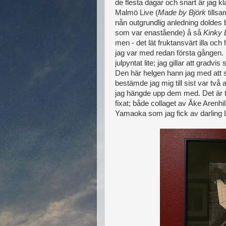
de flesta dagar och snart är jag 
Malmö Live (
Made by Björk
tillsa
nån outgrundlig anledning doldes
som var enastående) å så
Kinky 
men - det lät fruktansvärt illa o
jag var med redan första gången. 
julpyntat lite; jag gillar att gradvis 
Den här helgen hann jag med att s
bestämde jag mig till sist var två 
jag hängde upp dem med. Det är tr
fixat; både collaget av Åke Arenh
Yamaoka som jag fick av darling Lei