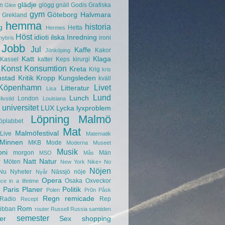
glädje
n
glögg
gnäll
Godis
Grafiska
Glee
gym
Göteborg
Halvmara
Grekland
hemma
historia
g
Hetta
Hermes
Höst
idioti
ilska
Inredning
ironi
hybris
Jobb
Jul
Kaffe
Kakor
Jönköping
Katt
Klaga
Kassel
katter
Keps
kirurgi
Konst
Konsumtion
Kreta
Krig
kris
nstad
Kritik
Kropp
Kungsleden
kväll
Köpenhamn
Livet
Litteratur
Lisa
Lund
Lunch
London
livstid
Louisiana
universitet
LUX
Lycka
lyxproblem
Löpning
Malmö
öplabbet
Mat
Malmöfestival
Live
Matematik
Minnen
MKB
Mode
Moderna Museet
Musik
oni
morgon
Män
MSO
Mås
r
Natt
Natur
Möten
New York
Nike+
No
Nöjen
Nu
Nyheter
Nässjö
nöje
Nyår
Opera
Osaka
Oxveckor
ce in a lifetime
Paris
Planer
Politik
Polen
Pr0n
Påsk
Regn
remicade
Radio
Rep
Recept
Rom
ibban
router
Russell
Russia
samtiden
semester
er
Sex
shopping