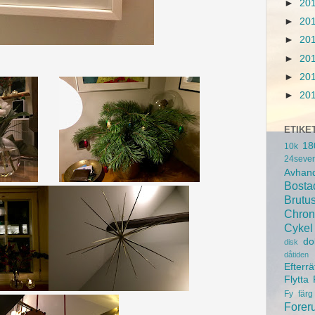
►
20
►
20
►
20
►
20
►
20
►
20
ETIKE
18
10k
24seve
Avhand
Bosta
Brutu
Chron
Cykel
do
disk
dåtiden
Efterrä
Flytta
Fy
färg
Forer