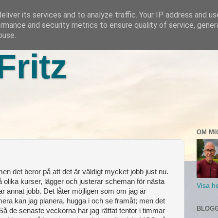
liver its services and to analyze traffic. Your IP address and u
rmance and security metrics to ensure quality of service, gene
buse.
Fritz
OM MI
 men det beror på att det är väldigt mycket jobb just nu.
vå olika kurser, lägger och justerar scheman för nästa
Visa he
ar annat jobb. Det låter möjligen som om jag är
umera kan jag planera, hugga i och se framåt; men det
BLOGG
Så de senaste veckorna har jag rättat tentor i timmar