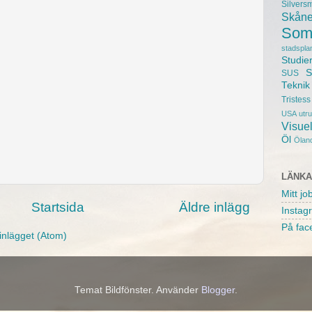
Silvers
Skån
Som
stadspla
Studie
S
SUS
Teknik
Tristess
USA
utr
Visuel
Öl
Ölan
LÄNK
Mitt jo
Startsida
Äldre inlägg
Instag
På fac
inlägget (Atom)
Temat Bildfönster. Använder
Blogger
.