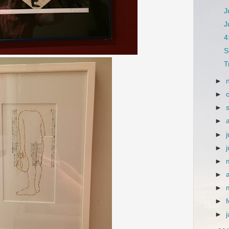
J
J
4
S
T
►
►
►
►
►
j
►
►
►
►
►
►