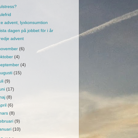
ulstress?
ulefrid
:e advent, lyxkonsumtion
ista dagen på jobbet för i år
redje advent
november
(6)
oktober
(4)
september
(4)
augusti
(15)
uli
(9)
juni
(17)
maj
(8)
april
(6)
mars
(8)
februari
(9)
januari
(10)