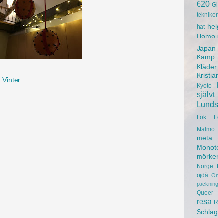
620
Gi
tekniker
hel
hat
Homo
Japan
Kamp
Kläder
Kristia
,
Vinter
Kyoto
självt
Lunds 
Lök
L
Malmö 
meta
Monot
mörke
Norge
ojdå
On
packning
Queer
resa
R
Schlag