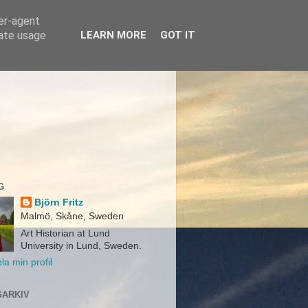
ser-agent
rate usage
LEARN MORE
GOT IT
G
Björn Fritz
Malmö, Skåne, Sweden
Art Historian at Lund
University in Lund, Sweden.
la min profil
ARKIV