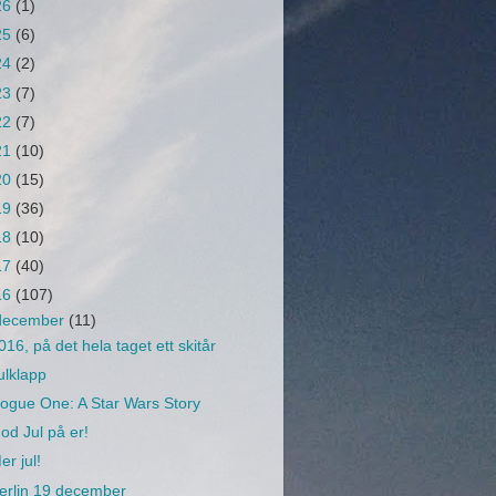
26
(1)
25
(6)
24
(2)
23
(7)
22
(7)
21
(10)
20
(15)
19
(36)
18
(10)
17
(40)
16
(107)
december
(11)
016, på det hela taget ett skitår
ulklapp
ogue One: A Star Wars Story
od Jul på er!
er jul!
erlin 19 december