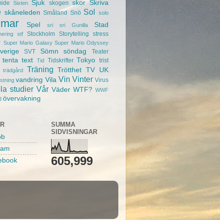
Sjuk
skor
Skriva
mide
skogen
Sixten
e
Sol
skåneleden
Småland
Snö
solo
mar
Spel
Stad
sri sri Gunilla
Stockholm
Storytelling
stress
nering
stf
r
Super Mario Galaxy
Super Mario Odyssey
verige
Sömn
söndag
SVT
Teater
tenta
text
Tokyo
Tidskrifter
trist
Tid
Träning
Trötthet
TV
UK
trädgård
Vin
Vinter
vandring
Vila
Virus
ustning
la studier
Vår
Väder
WTF?
WWF
övervakning
d
AR
SUMMA
SIDVISNINGAR
bb
ram
605,999
ebook