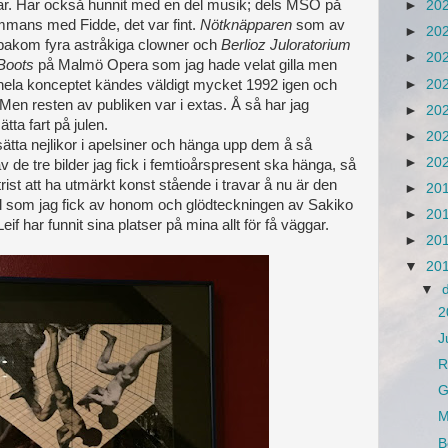
klar. Har också hunnit med en del musik; dels MSO på
►
20
mmans med Fidde, det var fint.
Nötknäpparen
som av
►
20
 bakom fyra astråkiga clowner och
Berlioz Juloratorium
►
20
Boots
på Malmö Opera som jag hade velat gilla men
►
20
ch hela konceptet kändes väldigt mycket 1992 igen och
Men resten av publiken var i extas. Å så har jag
►
20
sätta fart på julen.
►
20
ätta nejlikor i apelsiner och hänga upp dem å så
►
20
av de tre bilder jag fick i femtioårspresent ska hänga, så
ist att ha utmärkt konst stående i travar å nu är den
►
20
ill som jag fick av honom och glödteckningen av Sakiko
►
20
f har funnit sina platser på mina allt för få väggar.
►
20
▼
20
▼
2
J
R
G
M
B