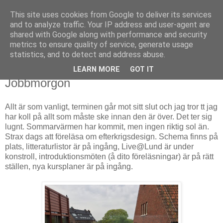
This site uses cookies from Google to deliver its services
Björn Fritz
and to analyze traffic. Your IP address and user-agent are
shared with Google along with performance and security
metrics to ensure quality of service, generate usage
vad än som faller mig in
statistics, and to detect and address abuse.
LEARN MORE
GOT IT
onsdag, maj 17, 2017
Jobbmorgon
Allt är som vanligt, terminen går mot sitt slut och jag tror tt jag
har koll på allt som måste ske innan den är över. Det ter sig
lugnt. Sommarvärmen har kommit, men ingen riktig sol än.
Strax dags att föreläsa om efterkrigsdesign. Schema finns på
plats, litteraturlistor är på ingång, Live@Lund är under
konstroll, introduktionsmöten (å dito föreläsningar) är på rätt
ställen, nya kursplaner är på ingång.