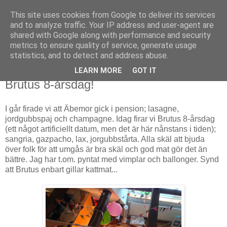
This site uses cookies from Google to deliver its services
Björn Fritz
and to analyze traffic. Your IP address and user-agent are
shared with Google along with performance and security
metrics to ensure quality of service, generate usage
vad än som faller mig in
statistics, and to detect and address abuse.
LEARN MORE
GOT IT
lördag, juli 05, 2014
Brutus 8-årsdag!
I går firade vi att Äbemor gick i pension; lasagne,
jordgubbspaj och champagne. Idag firar vi Brutus 8-årsdag
(ett något artificiellt datum, men det är här nånstans i tiden);
sangria, gazpacho, lax, jorgubbstårta. Alla skäl att bjuda
över folk för att umgås är bra skäl och god mat gör det än
bättre. Jag har t.om. pyntat med vimplar och ballonger. Synd
att Brutus enbart gillar kattmat...