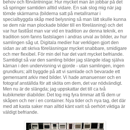
behov och förväntningar. Hur mycket man än jobbar på det
så springer samtiden alltid vidare. En sak slog mig när jag
tömde skärmarna (bilderna satt på metallramar i
specialbyggda skåp med belysning så man lätt skulle kunna
se dem när man plockade bilder till en föreläsning) och det
var hur fastlåst man var vid en tradition av denna teknik, en
tradition som fanns fastslagen i andras urval av bilder, av hur
samlingen såg ut. Digitala medier har verkligen gjort den
sidan av att skriva föreläsningar mycket snabbare, smidigare
och mer flexibel. För min del har det varit mycket befriande.
Samtidigt så var den samling bilder jag slängde idag själva
kärnan i den undervisning vi gjorde - utan samlingen, ingen
grundkurs; allt byggde på att vi samlade och bevarade ett
gemensamt arkiv med bilder. Vi hade amanuenser och en
fotograf anställda för att sköta om dem, det var nödvändigt.
Men nu är de slängda; jag uppskattar det till ca två
kubikmeter diabilder. Det tog mig fyra timmar att få dem ur
skåpen och ner i en container. Nya tider och nya tag, det där
med att kasta saker man alltid känt varit så oerhört viktiga är
väldigt befriande.