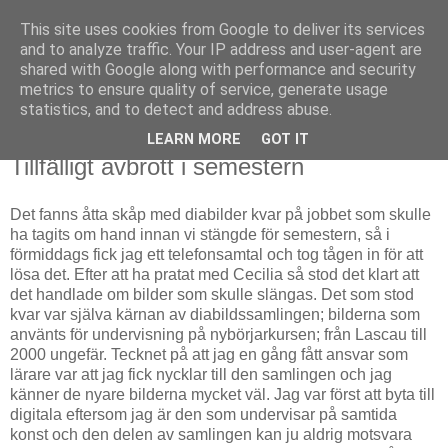
This site uses cookies from Google to deliver its services
Björn Fritz
and to analyze traffic. Your IP address and user-agent are
shared with Google along with performance and security
metrics to ensure quality of service, generate usage
vad än som faller mig in
statistics, and to detect and address abuse.
LEARN MORE
GOT IT
torsdag, juli 03, 2014
Tillfälligt avbrott i semestern
Det fanns åtta skåp med diabilder kvar på jobbet som skulle
ha tagits om hand innan vi stängde för semestern, så i
förmiddags fick jag ett telefonsamtal och tog tågen in för att
lösa det. Efter att ha pratat med Cecilia så stod det klart att
det handlade om bilder som skulle slängas. Det som stod
kvar var själva kärnan av diabildssamlingen; bilderna som
använts för undervisning på nybörjarkursen; från Lascau till
2000 ungefär. Tecknet på att jag en gång fått ansvar som
lärare var att jag fick nycklar till den samlingen och jag
känner de nyare bilderna mycket väl. Jag var först att byta till
digitala eftersom jag är den som undervisar på samtida
konst och den delen av samlingen kan ju aldrig motsvara