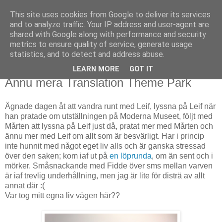
This site uses cookies from Google to deliver its services
Björn Fritz
and to analyze traffic. Your IP address and user-agent are
shared with Google along with performance and security
metrics to ensure quality of service, generate usage
vad än som faller mig in
statistics, and to detect and address abuse.
LEARN MORE
GOT IT
söndag, oktober 12, 2014
Ännu mera Translation Theme Park
Ägnade dagen åt att vandra runt med Leif, lyssna på Leif när
han pratade om utställningen på Moderna Museet, följt med
Mårten att lyssna på Leif just då, pratat mer med Mårten och
ännu mer med Leif om allt som är besvärligt. Har i princip
inte hunnit med något eget liv alls och är ganska stressad
över den saken; kom iaf ut på
en löprunda
, om än sent och i
mörker. Småsnackande med Fidde över sms mellan varven
är iaf trevlig underhållning, men jag är lite för disträ av allt
annat där :(
Var tog mitt egna liv vägen här??