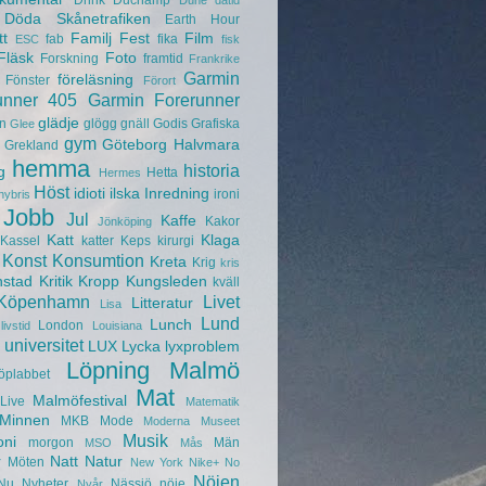
Drink
Duchamp
Dune
dåtid
Döda Skånetrafiken
Earth Hour
tt
Familj
Fest
Film
fab
fika
ESC
fisk
Fläsk
Foto
Forskning
framtid
Frankrike
Garmin
föreläsning
Fönster
Förort
unner 405
Garmin Forerunner
glädje
n
glögg
gnäll
Godis
Grafiska
Glee
gym
Göteborg
Halvmara
Grekland
hemma
historia
g
Hetta
Hermes
Höst
idioti
ilska
Inredning
ironi
hybris
Jobb
Jul
Kaffe
Kakor
Jönköping
Katt
Klaga
Kassel
katter
Keps
kirurgi
Konst
Konsumtion
Kreta
Krig
kris
nstad
Kritik
Kropp
Kungsleden
kväll
Köpenhamn
Livet
Litteratur
Lisa
Lund
Lunch
London
livstid
Louisiana
universitet
LUX
Lycka
lyxproblem
Löpning
Malmö
öplabbet
Mat
Malmöfestival
Live
Matematik
Minnen
MKB
Mode
Moderna Museet
Musik
oni
morgon
Män
MSO
Mås
r
Natt
Natur
Möten
New York
Nike+
No
Nöjen
Nu
Nyheter
Nässjö
nöje
Nyår