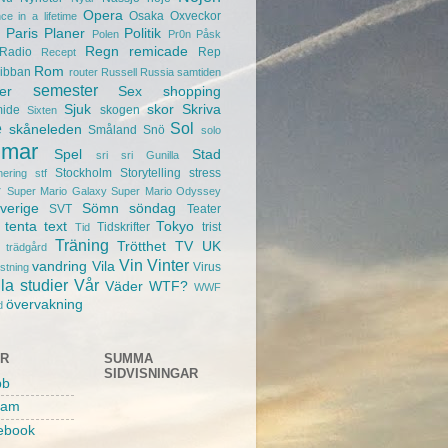
Opera
Osaka
Oxveckor
ce in a lifetime
Paris
Planer
Politik
Polen
Pr0n
Påsk
Regn
remicade
Radio
Rep
Recept
Rom
ibban
router
Russell
Russia
samtiden
semester
er
Sex
shopping
Sjuk
skor
Skriva
mide
skogen
Sixten
e
Sol
skåneleden
Småland
Snö
solo
mar
Spel
Stad
sri sri Gunilla
Stockholm
Storytelling
stress
nering
stf
r
Super Mario Galaxy
Super Mario Odyssey
verige
Sömn
söndag
SVT
Teater
tenta
text
Tokyo
Tidskrifter
trist
Tid
Träning
Trötthet
TV
UK
trädgård
Vin
Vinter
vandring
Vila
Virus
ustning
la studier
Vår
Väder
WTF?
WWF
övervakning
d
AR
SUMMA
SIDVISNINGAR
bb
ram
ebook