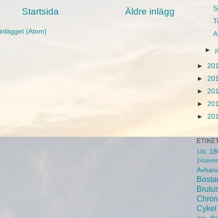
S
Startsida
Äldre inlägg
T
inlägget (Atom)
A
►
►
20
►
20
►
20
►
20
►
20
ETIKE
18
10k
24seve
Avhand
Bosta
Brutu
Chron
Cykel
do