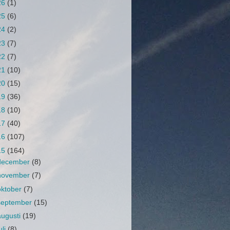
26
(1)
25
(6)
24
(2)
23
(7)
22
(7)
21
(10)
20
(15)
19
(36)
18
(10)
17
(40)
16
(107)
15
(164)
december
(8)
november
(7)
oktober
(7)
september
(15)
augusti
(19)
uli
(8)