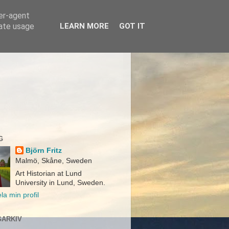
ser-agent
rate usage
LEARN MORE
GOT IT
G
Björn Fritz
Malmö, Skåne, Sweden
Art Historian at Lund
University in Lund, Sweden.
la min profil
ARKIV