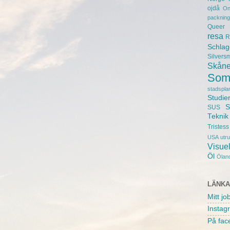
ojdå
On
packning
Queer
resa
R
Schlag
Silvers
Skån
Som
stadspla
Studie
S
SUS
Teknik
Tristess
USA
utr
Visuel
Öl
Ölan
LÄNK
Mitt jo
Instag
På fac