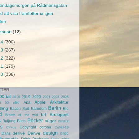
öndagsmorgon på Rådmansgatan
id att visa framfötterna igen
ten
januari
(12)
14
(300)
13
(267)
12
(322)
11
(179)
10
(336)
TTER
00-tal
2019
2020
2018
2021
2023
2025
Apple
Arkitektur
n
Apa
50
alltid
Berlin
ling
Bacon
Bad
Barndom
Bio
d
brf
Broloppet
Breath of the wild
s
Böcker
bögar
Buljong
Buss
censur
s
Copyright
corona
Cirkus
CoVid-19
design
derivé
Dérive
Dans
dildo
kumentär