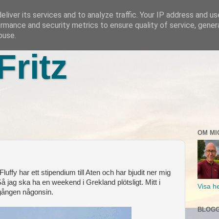
liver its services and to analyze traffic. Your IP address and u
rmance and security metrics to ensure quality of service, gene
buse.
Fritz
OM MI
Fluffy har ett stipendium till Aten och har bjudit ner mig
 jag ska ha en weekend i Grekland plötsligt. Mitt i
Visa he
 gången någonsin.
BLOGG