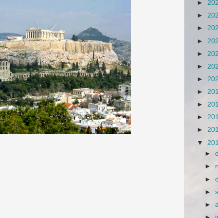
►
20
►
20
►
20
►
20
►
20
►
20
►
20
►
20
►
20
►
20
►
20
▼
20
►
►
►
►
►
►
j