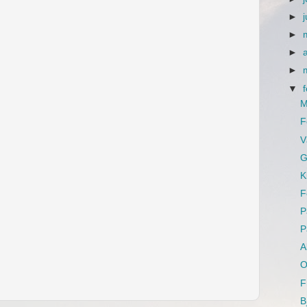
►
►
►
►
▼
M
F
V
G
K
F
P
P
A
O
F
B