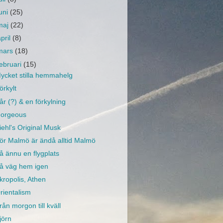
juni
(25)
maj
(22)
april
(8)
mars
(18)
februari
(15)
ycket stilla hemmahelg
örkylt
år (?) & en förkylning
orgeous
iehl's Original Musk
ör Malmö är ändå alltid Malmö
å ännu en flygplats
å väg hem igen
kropolis, Athen
rientalism
rån morgon till kväll
jörn