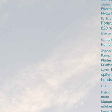
disk
dåtiden
Efterrä
Flytta
Fy
färg
Forer
620
Gi
tekniker
hel
hat
Homo
Japan
Kamp
Kläder
Kristia
Kyoto
självt
Lunds 
Lök
L
Malmö 
meta
Monot
mörke
Norge