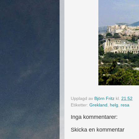
Upplagd av
Björn Fritz
kl.
21:52
Etiketter:
Grekland
,
helg
,
resa
Inga kommentarer:
Skicka en kommentar