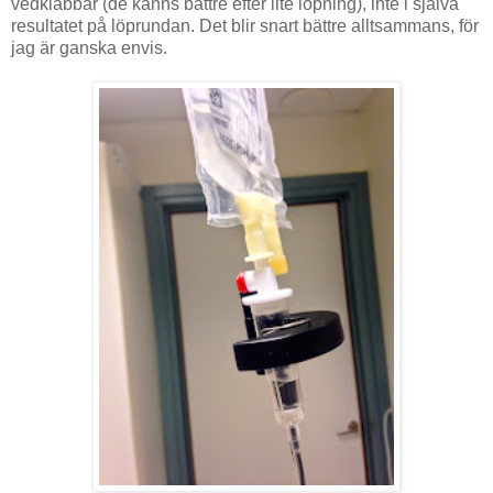
vedklabbar (de känns bättre efter lite löpning), inte i själva
resultatet på löprundan. Det blir snart bättre alltsammans, för
jag är ganska envis.