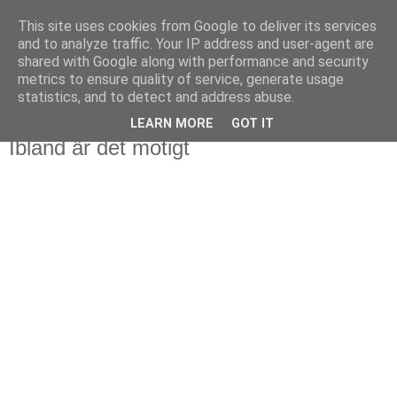
This site uses cookies from Google to deliver its services
Björn Fritz
and to analyze traffic. Your IP address and user-agent are
shared with Google along with performance and security
metrics to ensure quality of service, generate usage
vad än som faller mig in
statistics, and to detect and address abuse.
LEARN MORE
GOT IT
tisdag, mars 10, 2015
Ibland är det motigt