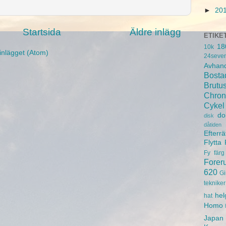
►
20
Startsida
Äldre inlägg
ETIKE
18
10k
inlägget (Atom)
24seve
Avhand
Bosta
Brutu
Chron
Cykel
do
disk
dåtiden
Efterrä
Flytta
Fy
färg
Forer
620
Gi
tekniker
hel
hat
Homo
Japan