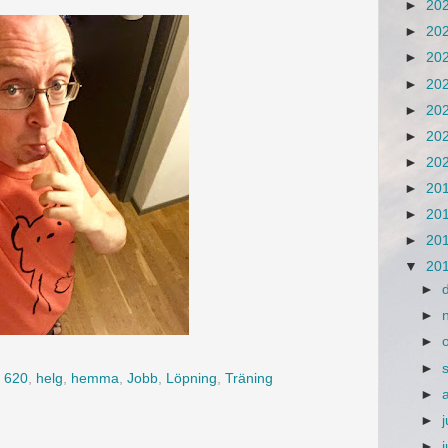
►
20
►
20
►
20
►
20
►
20
►
20
►
20
►
20
►
20
►
20
▼
20
►
►
►
►
 620
,
helg
,
hemma
,
Jobb
,
Löpning
,
Träning
►
►
j
►