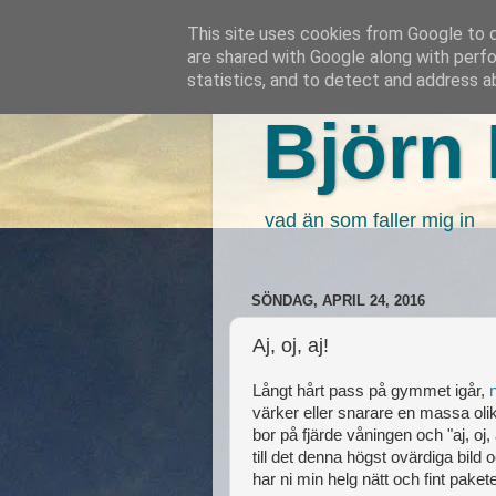
This site uses cookies from Google to de
are shared with Google along with perfo
statistics, and to detect and address a
Björn 
vad än som faller mig in
SÖNDAG, APRIL 24, 2016
Aj, oj, aj!
Långt hårt pass på gymmet igår,
värker eller snarare en massa oli
bor på fjärde våningen och "aj, oj, 
till det denna högst ovärdiga bil
har ni min helg nätt och fint paket