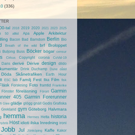
10
(336)
TTER
00-tal
2019
2020
2018
2021
2023
2025
Apple
Arkitektur
n
Apa
50
alltid
Berlin
ling
Bacon
Bad
Barndom
Bio
d
brf
Broloppet
Breath of the wild
s
Böcker
bögar
Buljong
Buss
censur
s
Copyright
corona
Cirkus
CoVid-19
design
derivé
Dérive
Dans
dildo
kumentär
Drink
Duchamp
Dune
dåtid
Döda Skånetrafiken
Earth Hour
tt
Familj
Fest
Film
fab
fika
ESC
fisk
Fläsk
Foto
Forskning
framtid
Frankrike
Garmin
föreläsning
Fönster
Förort
unner 405
Garmin Forerunner
glädje
n
glögg
gnäll
Godis
Grafiska
Glee
gym
Göteborg
Halvmara
Grekland
hemma
historia
g
Hetta
Hermes
Höst
idioti
ilska
Inredning
ironi
hybris
Jobb
Jul
Kaffe
Kakor
Jönköping