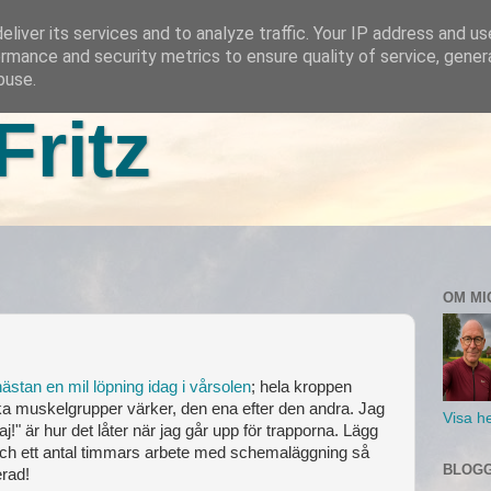
liver its services and to analyze traffic. Your IP address and u
rmance and security metrics to ensure quality of service, gene
buse.
Fritz
OM MI
nästan en mil löpning idag i vårsolen
; hela kroppen
ka muskelgrupper värker, den ena efter den andra. Jag
Visa he
aj!" är hur det låter när jag går upp för trapporna. Lägg
d och ett antal timmars arbete med schemaläggning så
BLOGG
erad!