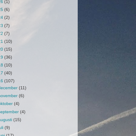
26
(1)
25
(6)
24
(2)
23
(7)
22
(7)
21
(10)
20
(15)
19
(36)
18
(10)
17
(40)
16
(107)
december
(11)
november
(6)
oktober
(4)
september
(4)
augusti
(15)
uli
(9)
juni
(17)