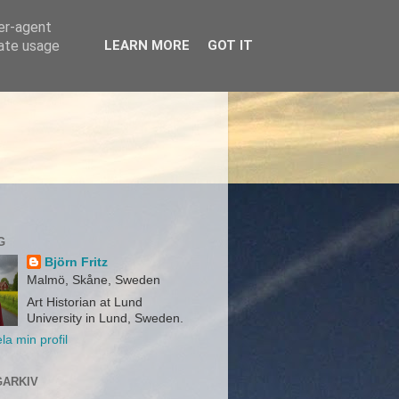
ser-agent
rate usage
LEARN MORE
GOT IT
G
Björn Fritz
Malmö, Skåne, Sweden
Art Historian at Lund
University in Lund, Sweden.
la min profil
ARKIV