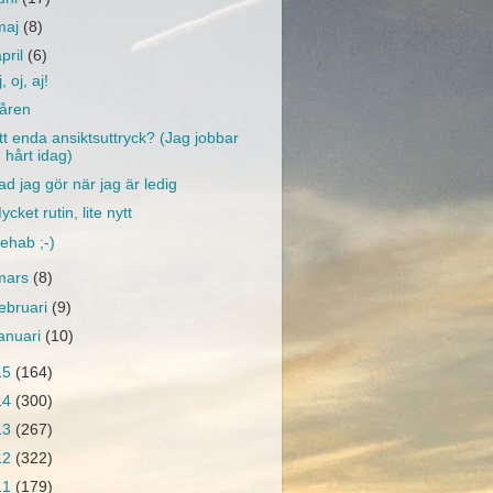
maj
(8)
april
(6)
, oj, aj!
åren
tt enda ansiktsuttryck? (Jag jobbar
hårt idag)
ad jag gör när jag är ledig
ycket rutin, lite nytt
ehab ;-)
mars
(8)
februari
(9)
januari
(10)
15
(164)
14
(300)
13
(267)
12
(322)
11
(179)