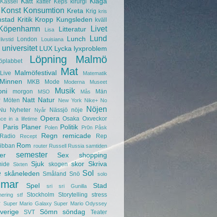
Katt
Klaga
Kassel
katter
Keps
kirurgi
Konst
Konsumtion
Kreta
Krig
kris
nstad
Kritik
Kropp
Kungsleden
kväll
Köpenhamn
Livet
Litteratur
Lisa
Lund
Lunch
London
livstid
Louisiana
universitet
LUX
Lycka
lyxproblem
Löpning
Malmö
öplabbet
Mat
Malmöfestival
Live
Matematik
Minnen
MKB
Mode
Moderna Museet
Musik
oni
morgon
Män
MSO
Mås
r
Natt
Natur
Möten
New York
Nike+
No
Nöjen
Nu
Nyheter
Nässjö
nöje
Nyår
Opera
Osaka
Oxveckor
ce in a lifetime
Paris
Planer
Politik
Polen
Pr0n
Påsk
Regn
remicade
Radio
Rep
Recept
Rom
ibban
router
Russell
Russia
samtiden
semester
er
Sex
shopping
Sjuk
skor
Skriva
mide
skogen
Sixten
e
Sol
skåneleden
Småland
Snö
solo
mar
Spel
Stad
sri sri Gunilla
Stockholm
Storytelling
stress
nering
stf
r
Super Mario Galaxy
Super Mario Odyssey
verige
Sömn
söndag
SVT
Teater