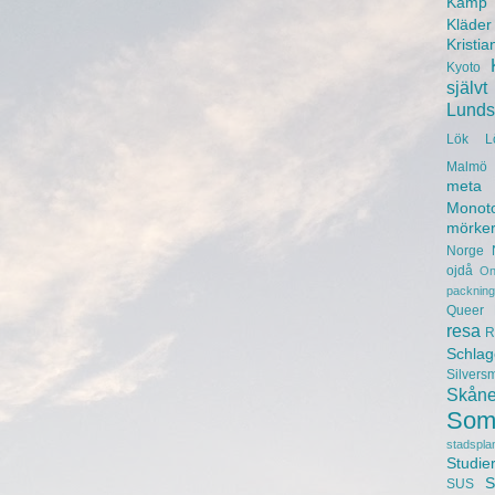
Kamp
Kläder
Kristia
Kyoto
självt
Lunds 
Lök
L
Malmö 
meta
Monot
mörke
Norge
ojdå
On
packning
Queer
resa
R
Schlag
Silvers
Skån
Som
stadspla
Studie
S
SUS