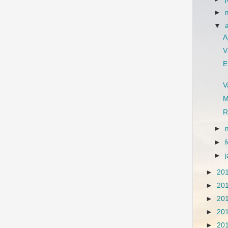
►
▼
Aj
V
E
V
M
R
►
►
►
►
20
►
20
►
20
►
20
►
20