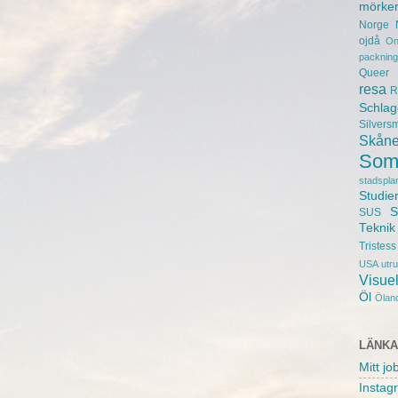
mörke
Norge
ojdå
On
packning
Queer
resa
R
Schlag
Silvers
Skån
Som
stadspla
Studie
S
SUS
Teknik
Tristess
USA
utr
Visuel
Öl
Ölan
LÄNK
Mitt jo
Instag