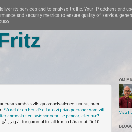
liver its services and to analyze traffic. Your IP address and u
rmance and security metrics to ensure quality of service, gene
buse.
Fritz
OM MI
ut mest samhällsviktiga organisationen just nu, men
m.
Så det är en bra idé att alla vi privatpersoner som vill
Visa he
ter coronakrisen swishar dem lite pengar, eller hur?
t går; jag är för gammal för att kunna bära mat för 10
BLOGG