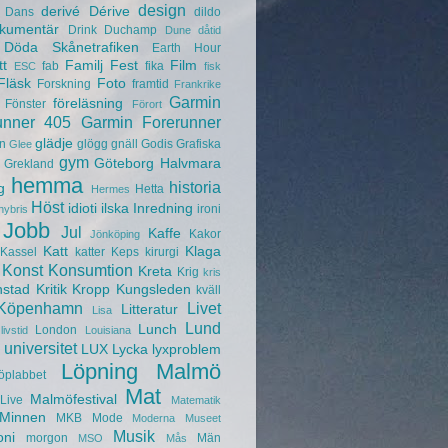
design
derivé
Dérive
Dans
dildo
kumentär
Drink
Duchamp
Dune
dåtid
Döda Skånetrafiken
Earth Hour
tt
Familj
Fest
Film
fab
fika
ESC
fisk
Fläsk
Foto
Forskning
framtid
Frankrike
Garmin
föreläsning
Fönster
Förort
unner 405
Garmin Forerunner
glädje
n
glögg
gnäll
Godis
Grafiska
Glee
gym
Göteborg
Halvmara
Grekland
hemma
historia
g
Hetta
Hermes
Höst
idioti
ilska
Inredning
ironi
hybris
Jobb
Jul
Kaffe
Kakor
Jönköping
Katt
Klaga
Kassel
katter
Keps
kirurgi
Konst
Konsumtion
Kreta
Krig
kris
nstad
Kritik
Kropp
Kungsleden
kväll
Köpenhamn
Livet
Litteratur
Lisa
Lund
Lunch
London
livstid
Louisiana
universitet
LUX
Lycka
lyxproblem
Löpning
Malmö
öplabbet
Mat
Malmöfestival
Live
Matematik
Minnen
MKB
Mode
Moderna Museet
Musik
oni
morgon
Män
MSO
Mås