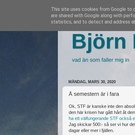
This site uses cookies from Google to de
are shared with Google along with perfo
statistics, and to detect and address a
Björn 
vad än som faller mig in
MÅNDAG, MARS 30, 2020
Å semestern är i fara
Ok, STF är kanske inte den absol
den här krisen har gått hårt åt de
ha ett välfungerande STF också ef
Jag skickar 500:- så ser vi hur de
dagar eller mer i fjällen.