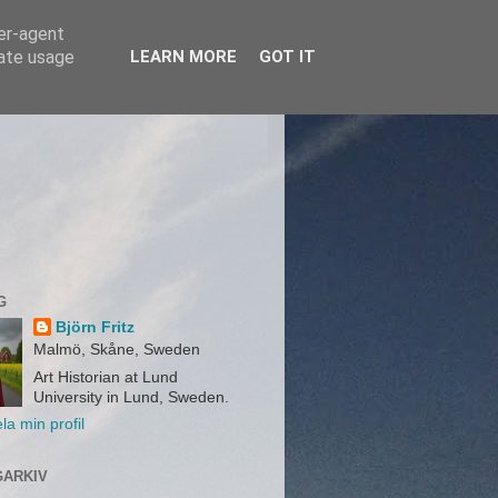
ser-agent
rate usage
LEARN MORE
GOT IT
G
Björn Fritz
Malmö, Skåne, Sweden
Art Historian at Lund
University in Lund, Sweden.
la min profil
ARKIV