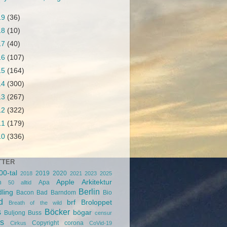
19
(36)
18
(10)
17
(40)
16
(107)
15
(164)
14
(300)
13
(267)
12
(322)
11
(179)
10
(336)
TTER
00-tal
2019
2020
2018
2021
2023
2025
Apple
Arkitektur
n
Apa
50
alltid
Berlin
ling
Bacon
Bad
Barndom
Bio
d
brf
Broloppet
Breath of the wild
s
Böcker
bögar
Buljong
Buss
censur
s
Copyright
corona
Cirkus
CoVid-19