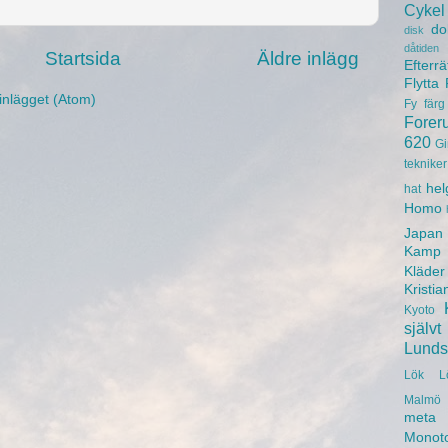
Cykel
do
disk
dåtiden
Startsida
Äldre inlägg
Efterrä
Flytta
inlägget (Atom)
Fy
färg
Forer
620
Gi
tekniker
hel
hat
Homo
Japan
Kamp
Kläder
Kristia
Kyoto
självt
Lunds 
Lök
L
Malmö 
meta
Monot