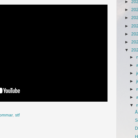
►
20
►
20
►
20
►
20
►
20
►
20
▼
20
►
►
►
j
►
►
►
▼
Å
ommar
,
stf
S
D
H