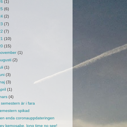
26
(1)
25
(6)
24
(2)
23
(7)
22
(7)
21
(10)
20
(15)
november
(1)
augusti
(2)
uli
(1)
juni
(3)
maj
(3)
april
(1)
mars
(4)
 semestern är i fara
emestern spikad
en enda coronauppdateringen
ey kemosabe, long time no see!