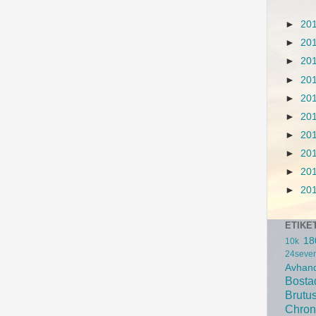
►
20
►
20
►
20
►
20
►
20
►
20
►
20
►
20
►
20
►
20
ETIKE
18
10k
24seve
Avhand
Bosta
Brutu
Chron