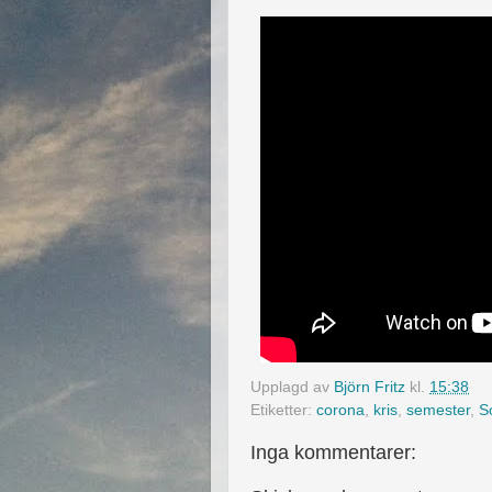
Upplagd av
Björn Fritz
kl.
15:38
Etiketter:
corona
,
kris
,
semester
,
S
Inga kommentarer: