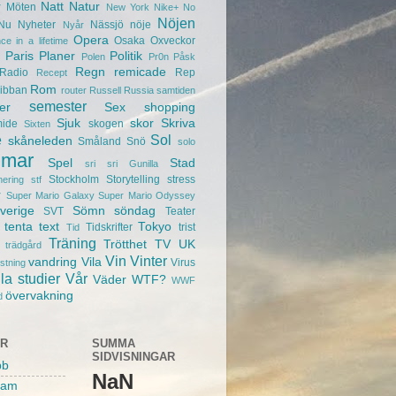
r
Natt
Natur
Möten
New York
Nike+
No
Nöjen
Nu
Nyheter
Nässjö
nöje
Nyår
Opera
Osaka
Oxveckor
ce in a lifetime
Paris
Planer
Politik
Polen
Pr0n
Påsk
Regn
remicade
Radio
Rep
Recept
Rom
ibban
router
Russell
Russia
samtiden
semester
er
Sex
shopping
Sjuk
skor
Skriva
mide
skogen
Sixten
e
Sol
skåneleden
Småland
Snö
solo
mar
Spel
Stad
sri sri Gunilla
Stockholm
Storytelling
stress
nering
stf
r
Super Mario Galaxy
Super Mario Odyssey
verige
Sömn
söndag
SVT
Teater
tenta
text
Tokyo
Tidskrifter
trist
Tid
Träning
Trötthet
TV
UK
trädgård
Vin
Vinter
vandring
Vila
Virus
ustning
la studier
Vår
Väder
WTF?
WWF
övervakning
d
AR
SUMMA
SIDVISNINGAR
bb
NaN
ram