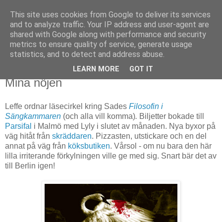
This site uses cookies from Google to deliver its services
Björn Fritz
and to analyze traffic. Your IP address and user-agent are
shared with Google along with performance and security
metrics to ensure quality of service, generate usage
vad än som faller mig in
statistics, and to detect and address abuse.
LEARN MORE
GOT IT
måndag, april 02, 2012
Mina nöjen
Leffe ordnar läsecirkel kring Sades
Filosofin i
Sängkammaren
(och alla vill komma)
.
Biljetter bokade till
Parsifal
i Malmö med Lyly i slutet av månaden. Nya byxor på
väg hitåt från
skräddaren
. Pizzasten, utstickare och en del
annat på väg från
köksbutiken
. Vårsol - om nu bara den här
lilla irriterande förkylningen ville ge med sig. Snart bär det av
till Berlin igen!