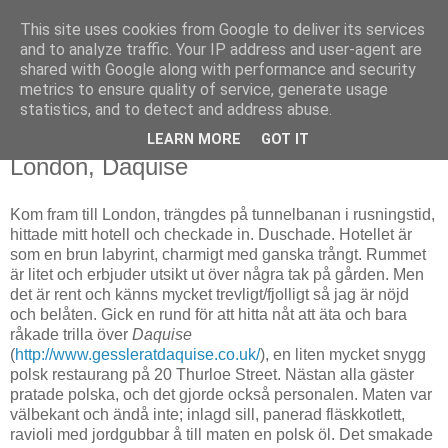
This site uses cookies from Google to deliver its services
Björn Fritz
and to analyze traffic. Your IP address and user-agent are
shared with Google along with performance and security
metrics to ensure quality of service, generate usage
vad än som faller mig in
statistics, and to detect and address abuse.
LEARN MORE
GOT IT
fredag, juni 14, 2013
London, Daquise
Kom fram till London, trängdes på tunnelbanan i rusningstid,
hittade mitt hotell och checkade in. Duschade. Hotellet är
som en brun labyrint, charmigt med ganska trångt. Rummet
är litet och erbjuder utsikt ut över några tak på gården. Men
det är rent och känns mycket trevligt/fjolligt så jag är nöjd
och belåten. Gick en rund för att hitta nåt att äta och bara
råkade trilla över
Daquise
(
http://www.gessleratdaquise.co.uk/
), en liten mycket snygg
polsk restaurang på 20 Thurloe Street. Nästan alla gäster
pratade polska, och det gjorde också personalen. Maten var
välbekant och ändå inte; inlagd sill, panerad fläskkotlett,
ravioli med jordgubbar å till maten en polsk öl. Det smakade