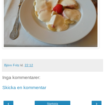
Björn Fritz
kl.
22:12
Inga kommentarer:
Skicka en kommentar
‹
›
Startsida