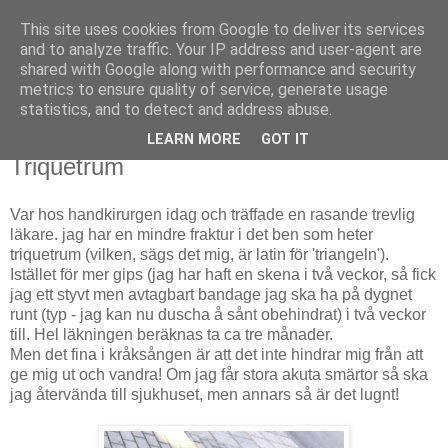
This site uses cookies from Google to deliver its services
Björn Fritz
and to analyze traffic. Your IP address and user-agent are
shared with Google along with performance and security
metrics to ensure quality of service, generate usage
vad än som faller mig in
statistics, and to detect and address abuse.
LEARN MORE
GOT IT
måndag, juni 17, 2019
Triquetrum
Var hos handkirurgen idag och träffade en rasande trevlig
läkare. jag har en mindre fraktur i det ben som heter
triquetrum (vilken, sägs det mig, är latin för 'triangeln').
Istället för mer gips (jag har haft en skena i två veckor, så fick
jag ett styvt men avtagbart bandage jag ska ha på dygnet
runt (typ - jag kan nu duscha å sånt obehindrat) i två veckor
till. Hel läkningen beräknas ta ca tre månader.
Men det fina i kråksången är att det inte hindrar mig från att
ge mig ut och vandra! Om jag får stora akuta smärtor så ska
jag återvända till sjukhuset, men annars så är det lugnt!