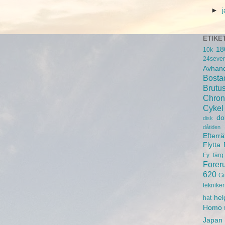
►
ETIKE
18
10k
24seve
Avhand
Bosta
Brutu
Chron
Cykel
do
disk
dåtiden
Efterrä
Flytta
Fy
färg
Forer
620
Gi
tekniker
hel
hat
Homo
Japan