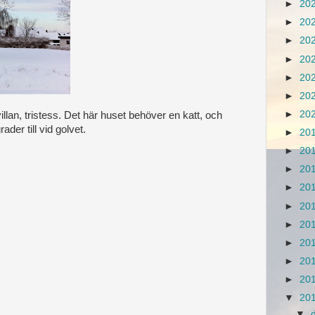
►
20
►
20
►
20
►
20
►
20
►
20
►
20
villan, tristess. Det här huset behöver en katt, och
ader till vid golvet.
►
20
►
20
►
20
►
20
►
20
►
20
►
20
►
20
►
20
▼
20
▼