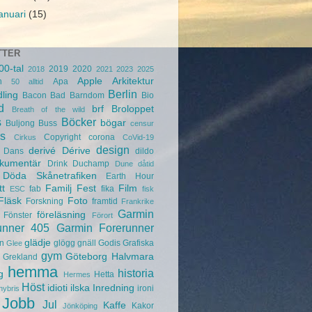
januari
(15)
TTER
00-tal
2019
2020
2018
2021
2023
2025
Apple
Arkitektur
n
Apa
50
alltid
Berlin
ling
Bacon
Bad
Barndom
Bio
d
brf
Broloppet
Breath of the wild
s
Böcker
bögar
Buljong
Buss
censur
s
Copyright
corona
Cirkus
CoVid-19
design
derivé
Dérive
Dans
dildo
kumentär
Drink
Duchamp
Dune
dåtid
Döda Skånetrafiken
Earth Hour
tt
Familj
Fest
Film
fab
fika
ESC
fisk
Fläsk
Foto
Forskning
framtid
Frankrike
Garmin
föreläsning
Fönster
Förort
unner 405
Garmin Forerunner
glädje
n
glögg
gnäll
Godis
Grafiska
Glee
gym
Göteborg
Halvmara
Grekland
hemma
historia
g
Hetta
Hermes
Höst
idioti
ilska
Inredning
ironi
hybris
Jobb
Jul
Kaffe
Kakor
Jönköping