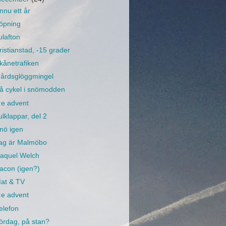
nnu ett år
öpning
ulafton
ristianstad, -15 grader
kånetrafiken
årdsglöggmingel
å cykel i snömodden
:e advent
ulklappar, del 2
nö igen
ag är Malmöbo
aquel Welch
acon (igen?)
at & TV
:e advent
elefon
ördag, på stan?