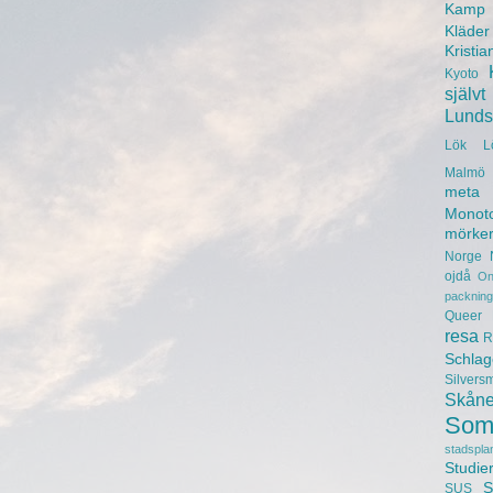
Kamp
Kläder
Kristia
Kyoto
självt
Lunds 
Lök
L
Malmö 
meta
Monot
mörke
Norge
ojdå
On
packning
Queer
resa
R
Schlag
Silvers
Skån
Som
stadspla
Studie
S
SUS