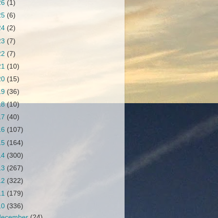
26
(1)
25
(6)
24
(2)
23
(7)
22
(7)
21
(10)
20
(15)
19
(36)
18
(10)
17
(40)
16
(107)
15
(164)
14
(300)
13
(267)
12
(322)
11
(179)
10
(336)
december
(24)