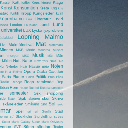
Katt
Klaga
Kassel
katter
Keps
kirurgi
Konst
Konsumtion
Kreta
Krig
kris
nstad
Kritik
Kropp
Kungsleden
kväll
Köpenhamn
Livet
Litteratur
Lisa
Lund
Lunch
London
livstid
Louisiana
universitet
LUX
Lycka
lyxproblem
Löpning
Malmö
öplabbet
Mat
Malmöfestival
Live
Matematik
Minnen
MKB
Mode
Moderna Museet
Musik
oni
morgon
Män
MSO
Mås
r
Natt
Natur
Möten
New York
Nike+
No
Nöjen
Nu
Nyheter
Nässjö
nöje
Nyår
Opera
Osaka
Oxveckor
ce in a lifetime
Paris
Planer
Politik
Polen
Pr0n
Påsk
Regn
remicade
Radio
Rep
Recept
Rom
ibban
router
Russell
Russia
samtiden
semester
er
Sex
shopping
Sjuk
skor
Skriva
mide
skogen
Sixten
e
Sol
skåneleden
Småland
Snö
solo
mar
Spel
Stad
sri sri Gunilla
Stockholm
Storytelling
stress
nering
stf
r
Super Mario Galaxy
Super Mario Odyssey
verige
Sömn
söndag
SVT
Teater