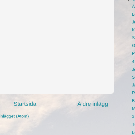
Ä
L
J
K
S
G
P
4
J
S
J
R
B
Startsida
Äldre inlägg
M
inlägget (Atom)
3
T
L