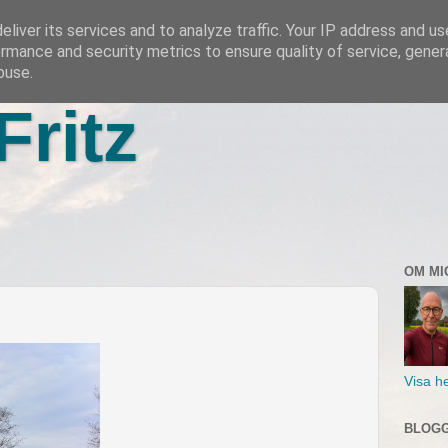
liver its services and to analyze traffic. Your IP address and u
rmance and security metrics to ensure quality of service, gene
buse.
Fritz
OM MI
Visa he
BLOGG