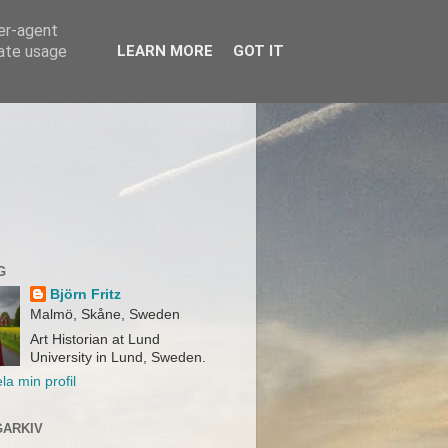
ser-agent
rate usage
LEARN MORE
GOT IT
G
Björn Fritz
Malmö, Skåne, Sweden
Art Historian at Lund
University in Lund, Sweden.
la min profil
ARKIV