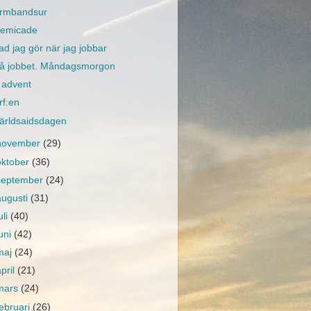
rmbandsur
emicade
ad jag gör när jag jobbar
å jobbet. Måndagsmorgon
 advent
rf:en
ärldsaidsdagen
november
(29)
oktober
(36)
september
(24)
augusti
(31)
uli
(40)
juni
(42)
maj
(24)
april
(21)
mars
(24)
februari
(26)