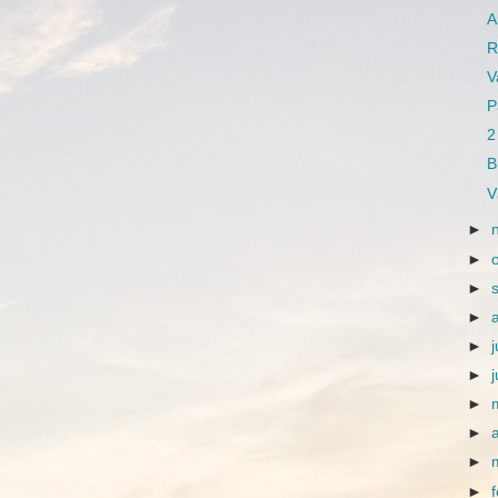
A
R
V
P
2
B
V
►
►
►
►
►
j
►
►
►
►
►