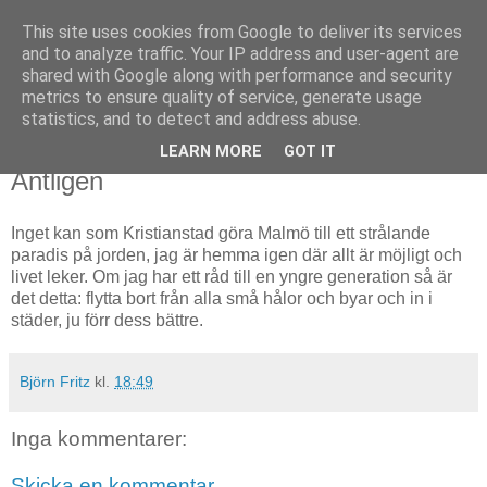
This site uses cookies from Google to deliver its services
Björn Fritz
and to analyze traffic. Your IP address and user-agent are
shared with Google along with performance and security
metrics to ensure quality of service, generate usage
vad än som faller mig in
statistics, and to detect and address abuse.
LEARN MORE
GOT IT
måndag, januari 09, 2012
Äntligen
Inget kan som Kristianstad göra Malmö till ett strålande
paradis på jorden, jag är hemma igen där allt är möjligt och
livet leker. Om jag har ett råd till en yngre generation så är
det detta: flytta bort från alla små hålor och byar och in i
städer, ju förr dess bättre.
Björn Fritz
kl.
18:49
Inga kommentarer:
Skicka en kommentar