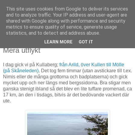
This site uses cookies from Google to deliver its services
Björn Fritz
and to analyze traffic. Your IP address and user-agent are
shared with Google along with performance and security
metrics to ensure quality of service, generate usage
vad än som faller mig in
statistics, and to detect and address abuse.
LEARN MORE
GOT IT
torsdag, augusti 07, 2014
Mera utflykt
I dag gick vi på Kullaberg;
från Arild, över Kullen till Mölle
(på Skåneleden)
. Det tog fem timmar (utan avstickare till t.ex.
Nimis eller de många grottorna och badplatserna) och gick
mycket upp och ner längs med bergssidorna. Bra stigar men
ganska stenigt ibland så det blev en lite tuffare promenad, ca
17 km, än den i tisdags, bitvis är det bedövande vackert där
ute.