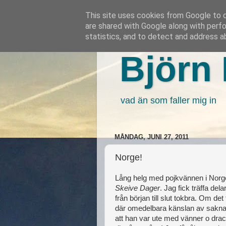
This site uses cookies from Google to de
are shared with Google along with perfo
statistics, and to detect and address a
Björn 
vad än som faller mig in
MÅNDAG, JUNI 27, 2011
Norge!
Lång helg med pojkvännen i Norge
Skeive Dager
. Jag fick träffa de
från början till slut tokbra. Om de
där omedelbara känslan av saknad
att han var ute med vänner o drack