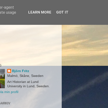
ser-agent
rate usage
LEARN MORE
GOT IT
G
Björn Fritz
Malmö, Skåne, Sweden
Art Historian at Lund
University in Lund, Sweden.
la min profil
ARKIV