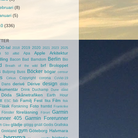
februari
(8)
januari
(5)
10
(336)
TTER
00-tal
2019
2020
2018
2021
2023
2025
Apple
Arkitektur
n
Apa
50
alltid
Berlin
ling
Bacon
Bad
Barndom
Bio
d
brf
Broloppet
Breath of the wild
s
Böcker
bögar
Buljong
Buss
censur
s
Copyright
corona
Cirkus
CoVid-19
design
derivé
Dérive
Dans
dildo
kumentär
Drink
Duchamp
Dune
dåtid
Döda Skånetrafiken
Earth Hour
tt
Familj
Fest
Film
fab
fika
ESC
fisk
Fläsk
Foto
Forskning
framtid
Frankrike
Garmin
föreläsning
Fönster
Förort
unner 405
Garmin Forerunner
glädje
n
glögg
gnäll
Godis
Grafiska
Glee
gym
Göteborg
Halvmara
Grekland
hemma