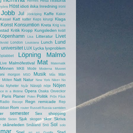
historia
g
Hetta
Hermes
Höst
idioti
ilska
Inredning
ironi
hybris
Jobb
Jul
Kaffe
Kakor
Jönköping
Katt
Klaga
Kassel
katter
Keps
kirurgi
Konst
Konsumtion
Kreta
Krig
kris
nstad
Kritik
Kropp
Kungsleden
kväll
Köpenhamn
Livet
Litteratur
Lisa
Lund
Lunch
London
livstid
Louisiana
universitet
LUX
Lycka
lyxproblem
Löpning
Malmö
öplabbet
Mat
Malmöfestival
Live
Matematik
Minnen
MKB
Mode
Moderna Museet
Musik
oni
morgon
Män
MSO
Mås
r
Natt
Natur
Möten
New York
Nike+
No
Nöjen
Nu
Nyheter
Nässjö
nöje
Nyår
Opera
Osaka
Oxveckor
ce in a lifetime
Paris
Planer
Politik
Polen
Pr0n
Påsk
Regn
remicade
Radio
Rep
Recept
Rom
ibban
router
Russell
Russia
samtiden
semester
er
Sex
shopping
Sjuk
skor
Skriva
mide
skogen
Sixten
e
Sol
skåneleden
Småland
Snö
solo
mar
Spel
Stad
sri sri Gunilla