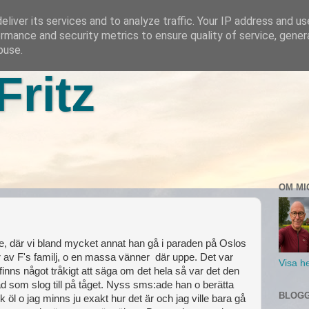
liver its services and to analyze traffic. Your IP address and u
rmance and security metrics to ensure quality of service, gene
buse.
Fritz
OM MI
, där vi bland mycket annat han gå i paraden på Oslos
lar av F's familj, o en massa vänner där uppe. Det var
Visa he
t finns något tråkigt att säga om det hela så var det den
 som slog till på tåget. Nyss sms:ade han o berätta
BLOGG
 öl o jag minns ju exakt hur det är och jag ville bara gå