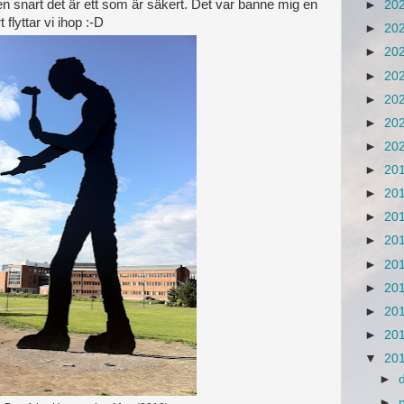
en snart det är ett som är säkert. Det var banne mig en
►
20
flyttar vi ihop :-D
►
20
►
20
►
20
►
20
►
20
►
20
►
20
►
20
►
20
►
20
►
20
►
20
►
20
►
20
▼
20
►
►