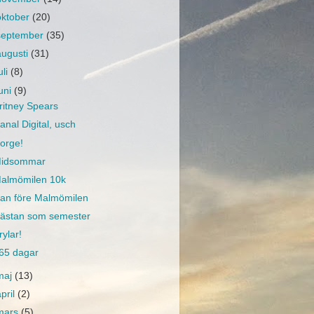
oktober
(20)
september
(35)
augusti
(31)
uli
(8)
juni
(9)
ritney Spears
anal Digital, usch
orge!
idsommar
almömilen 10k
an före Malmömilen
ästan som semester
rylar!
65 dagar
maj
(13)
april
(2)
mars
(5)