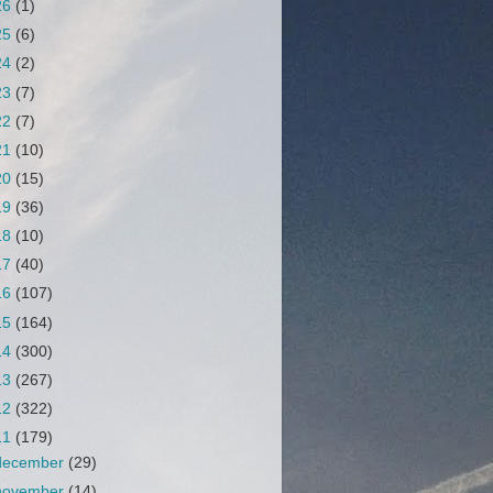
26
(1)
25
(6)
24
(2)
23
(7)
22
(7)
21
(10)
20
(15)
19
(36)
18
(10)
17
(40)
16
(107)
15
(164)
14
(300)
13
(267)
12
(322)
11
(179)
december
(29)
november
(14)