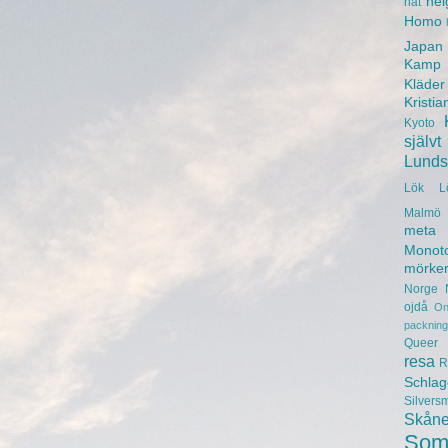
hel
hat
Homo
Japan
Kamp
Kläder
Kristia
Kyoto
självt
Lunds 
Lök
L
Malmö 
meta
Monot
mörke
Norge
ojdå
On
packning
Queer
resa
R
Schlag
Silvers
Skån
Som