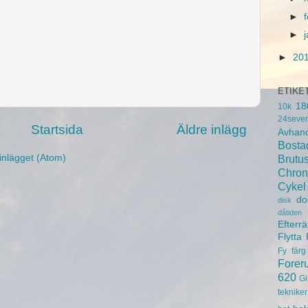
►
►
►
20
ETIKE
18
10k
24seve
Startsida
Äldre inlägg
Avhand
Bosta
inlägget (Atom)
Brutu
Chron
Cykel
do
disk
dåtiden
Efterrä
Flytta
Fy
färg
Forer
620
Gi
tekniker