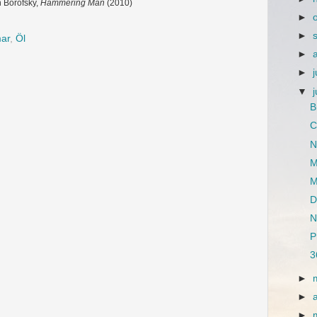
 Borofsky,
Hammering Man
(2010)
►
►
ar
,
Öl
►
►
j
▼
B
C
N
M
M
D
N
P
3
►
►
►