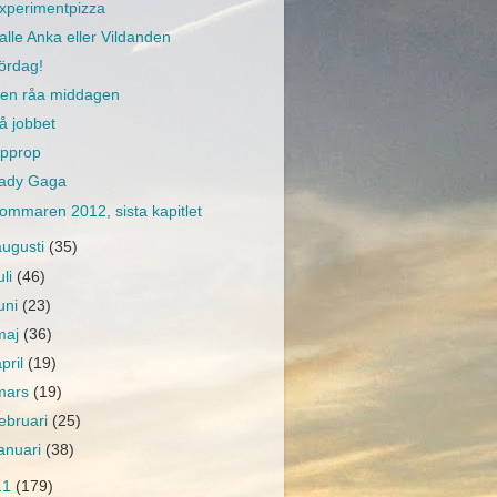
xperimentpizza
alle Anka eller Vildanden
ördag!
en råa middagen
å jobbet
pprop
ady Gaga
ommaren 2012, sista kapitlet
augusti
(35)
uli
(46)
juni
(23)
maj
(36)
april
(19)
mars
(19)
februari
(25)
januari
(38)
11
(179)