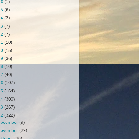
26
(1)
25
(6)
24
(2)
23
(7)
22
(7)
21
(10)
20
(15)
19
(36)
18
(10)
17
(40)
16
(107)
15
(164)
14
(300)
13
(267)
12
(322)
december
(9)
november
(29)
oktober
(20)