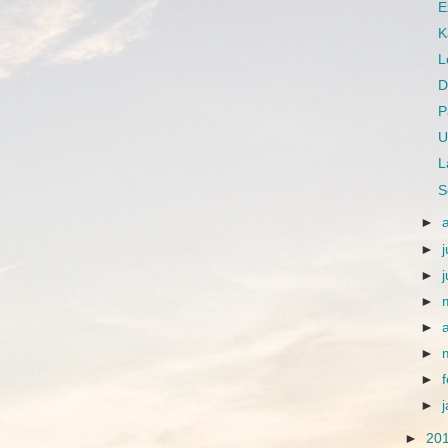
E
K
L
D
P
U
L
S
►
►
j
►
►
►
►
►
►
►
20