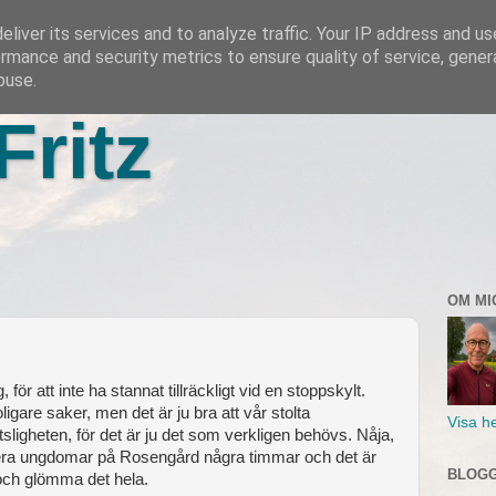
liver its services and to analyze traffic. Your IP address and u
rmance and security metrics to ensure quality of service, gene
buse.
Fritz
OM MI
för att inte ha stannat tillräckligt vid en stoppskylt.
ligare saker, men det är ju bra att vår stolta
Visa he
sligheten, för det är ju det som verkligen behövs. Nåja,
ssera ungdomar på Rosengård några timmar och det är
BLOGG
 och glömma det hela.