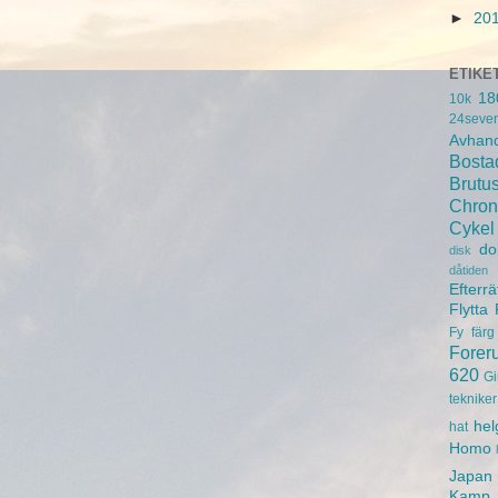
►
20
ETIKE
18
10k
24seve
Avhand
Bosta
Brutu
Chron
Cykel
do
disk
dåtiden
Efterrä
Flytta
Fy
färg
Forer
620
Gi
tekniker
hel
hat
Homo
Japan
Kamp