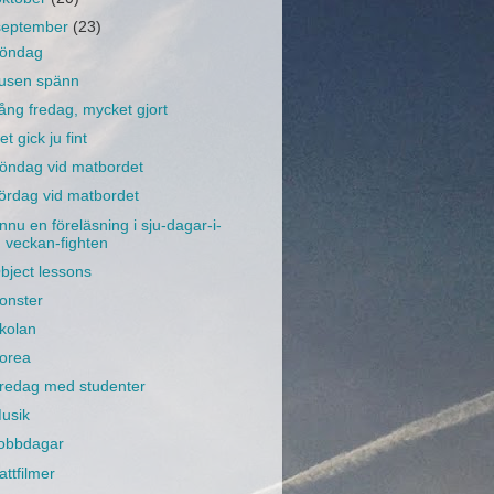
september
(23)
öndag
usen spänn
ång fredag, mycket gjort
et gick ju fint
öndag vid matbordet
ördag vid matbordet
nnu en föreläsning i sju-dagar-i-
veckan-fighten
bject lessons
onster
kolan
orea
redag med studenter
usik
obbdagar
attfilmer