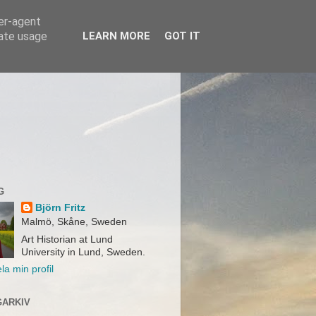
ser-agent
rate usage
LEARN MORE
GOT IT
G
Björn Fritz
Malmö, Skåne, Sweden
Art Historian at Lund
University in Lund, Sweden.
la min profil
ARKIV