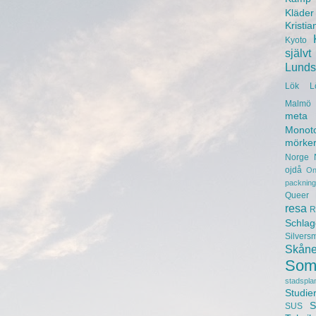
Kläder
Kristia
Kyoto
självt
Lunds 
Lök
L
Malmö 
meta
Monot
mörke
Norge
ojdå
On
packning
Queer
resa
R
Schlag
Silvers
Skån
Som
stadspla
Studie
S
SUS