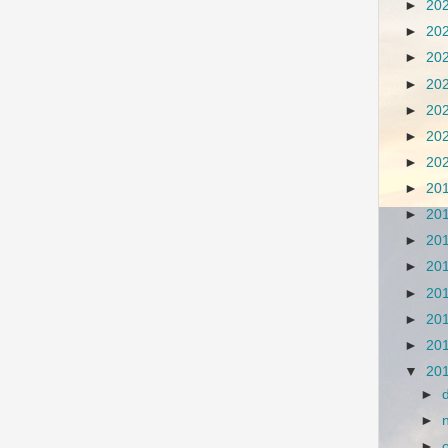
►
20
►
20
►
20
►
20
►
20
►
20
►
20
►
20
►
20
►
20
►
20
►
20
►
20
►
20
▼
20
►
►
►