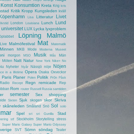
Konst
Konsumtion
Kreta
Krig
kris
nstad
Kritik
Kropp
Kungsleden
kväll
Köpenhamn
Livet
Litteratur
Lisa
Lund
Lunch
London
livstid
Louisiana
universitet
LUX
Lycka
lyxproblem
Löpning
Malmö
öplabbet
Mat
Malmöfestival
Live
Matematik
Minnen
MKB
Mode
Moderna Museet
Musik
oni
morgon
Män
MSO
Mås
r
Natt
Natur
Möten
New York
Nike+
No
Nöjen
Nu
Nyheter
Nässjö
nöje
Nyår
Opera
Osaka
Oxveckor
ce in a lifetime
Paris
Planer
Politik
Polen
Pr0n
Påsk
Regn
remicade
Radio
Rep
Recept
Rom
ibban
router
Russell
Russia
samtiden
semester
er
Sex
shopping
Sjuk
skor
Skriva
mide
skogen
Sixten
e
Sol
skåneleden
Småland
Snö
solo
mar
Spel
Stad
sri sri Gunilla
Stockholm
Storytelling
stress
nering
stf
r
Super Mario Galaxy
Super Mario Odyssey
verige
Sömn
söndag
SVT
Teater