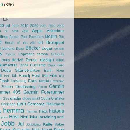
10
(336)
TTER
00-tal
2019
2020
2018
2021
2023
2025
Apple
Arkitektur
n
Apa
50
alltid
Berlin
ling
Bacon
Bad
Barndom
Bio
d
brf
Broloppet
Breath of the wild
s
Böcker
bögar
Buljong
Buss
censur
s
Copyright
corona
Cirkus
CoVid-19
design
derivé
Dérive
Dans
dildo
kumentär
Drink
Duchamp
Dune
dåtid
Döda Skånetrafiken
Earth Hour
tt
Familj
Fest
Film
fab
fika
ESC
fisk
Fläsk
Foto
Forskning
framtid
Frankrike
Garmin
föreläsning
Fönster
Förort
unner 405
Garmin Forerunner
glädje
n
glögg
gnäll
Godis
Grafiska
Glee
gym
Göteborg
Halvmara
Grekland
hemma
historia
g
Hetta
Hermes
Höst
idioti
ilska
Inredning
ironi
hybris
Jobb
Jul
Kaffe
Kakor
Jönköping
Katt
Klaga
Kassel
katter
Keps
kirurgi