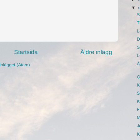
▼
S
T
L
D
S
Startsida
Äldre inlägg
L
Ä
inlägget (Atom)
O
K
S
K
F
M
J
K