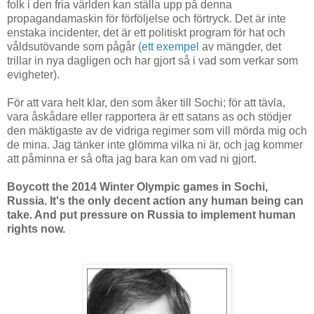
folk i den fria världen kan ställa upp på denna
propagandamaskin för förföljelse och förtryck. Det är inte
enstaka incidenter, det är ett politiskt program för hat och
våldsutövande som pågår (
ett exempel
av mängder, det
trillar in nya dagligen och har gjort så i vad som verkar som
evigheter).
För att vara helt klar, den som åker till Sochi; för att tävla,
vara åskådare eller rapportera är ett satans as och stödjer
den mäktigaste av de vidriga regimer som vill mörda mig och
de mina. Jag tänker inte glömma vilka ni är, och jag kommer
att påminna er så ofta jag bara kan om vad ni gjort.
Boycott the 2014 Winter Olympic games in Sochi,
Russia. It's the only decent action any human being can
take. And put pressure on Russia to implement human
rights now.