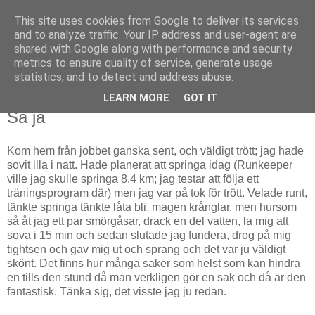
This site uses cookies from Google to deliver its services
Björn Fritz
and to analyze traffic. Your IP address and user-agent are
shared with Google along with performance and security
metrics to ensure quality of service, generate usage
vad än som faller mig in
statistics, and to detect and address abuse.
LEARN MORE
GOT IT
onsdag, juni 15, 2016
Så ja
Kom hem från jobbet ganska sent, och väldigt trött; jag hade
sovit illa i natt. Hade planerat att springa idag (Runkeeper
ville jag skulle springa 8,4 km; jag testar att följa ett
träningsprogram där) men jag var på tok för trött. Velade runt,
tänkte springa tänkte låta bli, magen krånglar, men hursom
så åt jag ett par smörgåsar, drack en del vatten, la mig att
sova i 15 min och sedan slutade jag fundera, drog på mig
tightsen och gav mig ut och sprang och det var ju väldigt
skönt. Det finns hur många saker som helst som kan hindra
en tills den stund då man verkligen gör en sak och då är den
fantastisk. Tänka sig, det visste jag ju redan.