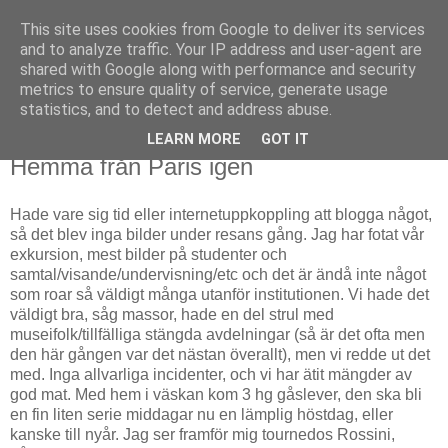
This site uses cookies from Google to deliver its services
Björn Fritz
and to analyze traffic. Your IP address and user-agent are
shared with Google along with performance and security
metrics to ensure quality of service, generate usage
vad än som faller mig in
statistics, and to detect and address abuse.
LEARN MORE
GOT IT
måndag, oktober 21, 2013
Hemma från Paris igen
Hade vare sig tid eller internetuppkoppling att blogga något,
så det blev inga bilder under resans gång. Jag har fotat vår
exkursion, mest bilder på studenter och
samtal/visande/undervisning/etc och det är ändå inte något
som roar så väldigt många utanför institutionen. Vi hade det
väldigt bra, såg massor, hade en del strul med
museifolk/tillfälliga stängda avdelningar (så är det ofta men
den här gången var det nästan överallt), men vi redde ut det
med. Inga allvarliga incidenter, och vi har ätit mängder av
god mat. Med hem i väskan kom 3 hg gåslever, den ska bli
en fin liten serie middagar nu en lämplig höstdag, eller
kanske till nyår. Jag ser framför mig tournedos Rossini,