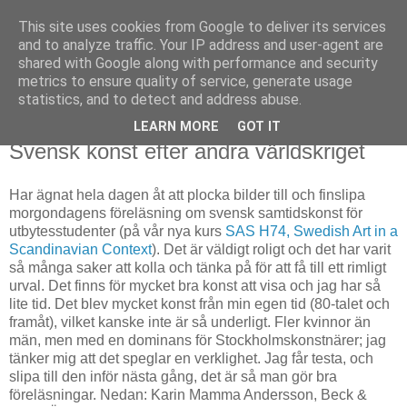
This site uses cookies from Google to deliver its services
Björn Fritz
and to analyze traffic. Your IP address and user-agent are
shared with Google along with performance and security
metrics to ensure quality of service, generate usage
vad än som faller mig in
statistics, and to detect and address abuse.
LEARN MORE
GOT IT
måndag, maj 19, 2014
Svensk konst efter andra världskriget
Har ägnat hela dagen åt att plocka bilder till och finslipa
morgondagens föreläsning om svensk samtidskonst för
utbytesstudenter (på vår nya kurs
SAS H74, Swedish Art in a
Scandinavian Context
). Det är väldigt roligt och det har varit
så många saker att kolla och tänka på för att få till ett rimligt
urval. Det finns för mycket bra konst att visa och jag har så
lite tid. Det blev mycket konst från min egen tid (80-talet och
framåt), vilket kanske inte är så underligt. Fler kvinnor än
män, men med en dominans för Stockholmskonstnärer; jag
tänker mig att det speglar en verklighet. Jag får testa, och
slipa till den inför nästa gång, det är så man gör bra
föreläsningar. Nedan: Karin Mamma Andersson, Beck &