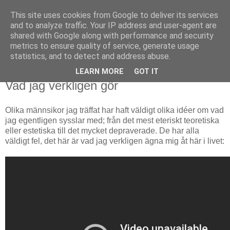
This site uses cookies from Google to deliver its services
Björn Fritz
and to analyze traffic. Your IP address and user-agent are
shared with Google along with performance and security
metrics to ensure quality of service, generate usage
vad än som faller mig in
statistics, and to detect and address abuse.
LEARN MORE
GOT IT
tisdag, maj 06, 2014
Vad jag verkligen gör
Olika männsikor jag träffat har haft väldigt olika idéer om vad
jag egentligen sysslar med; från det mest eteriskt teoretiska
eller estetiska till det mycket depraverade. De har alla
väldigt fel, det här är vad jag verkligen ägna mig åt här i livet: