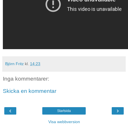
Björn Fritz
kl.
14:23
Inga kommentarer:
Skicka en kommentar
‹
›
Startsida
Visa webbversion