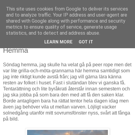
This site uses cookies from Google to deliver its services
Björn Fritz
and to analyze traffic. Your IP address and user-agent are
shared with Google along with performance and security
metrics to ensure quality of service, generate usage
vad än som faller mig in
statistics, and to detect and address abuse.
LEARN MORE
GOT IT
söndag, juni 14, 2015
Hemma
Söndag hemma, jag skulle ha velat gå på peer rope men det
var lite grilla-och-möta-grannarna här hemma samtidigt som
jag inte riktigt kunde avstå från; jag vill gärna lära känna
resten av folket i huset. Fast i slutändan blev vi ganska få.
Tentarättning och lite byråkrati återstår innan semestern och
jag ska jobba på som bara den med att få den saken klar.
Borde antagligen bara ha rättat tentor hela dagen idag men
även jag behöver vila ut mellan varven. Löjligt vacker
solnedgång utanför mitt sovrumsfönster nyss, svårt att fånga
på bild.