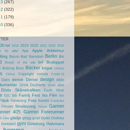
13
(267)
12
(322)
11
(179)
10
(336)
TTER
00-tal
2019
2020
2018
2021
2023
2025
Apple
Arkitektur
n
Apa
50
alltid
Berlin
ling
Bacon
Bad
Barndom
Bio
d
brf
Broloppet
Breath of the wild
s
Böcker
bögar
Buljong
Buss
censur
s
Copyright
corona
Cirkus
CoVid-19
design
derivé
Dérive
Dans
dildo
kumentär
Drink
Duchamp
Dune
dåtid
Döda Skånetrafiken
Earth Hour
tt
Familj
Fest
Film
fab
fika
ESC
fisk
Fläsk
Foto
Forskning
framtid
Frankrike
Garmin
föreläsning
Fönster
Förort
unner 405
Garmin Forerunner
glädje
n
glögg
gnäll
Godis
Grafiska
Glee
gym
Göteborg
Halvmara
Grekland