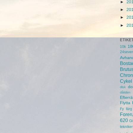
►
20
►
20
►
20
►
20
ETIKE
18
10k
24seve
Avhand
Bosta
Brutu
Chron
Cykel
do
disk
dåtiden
Efterrä
Flytta
Fy
färg
Forer
620
Gi
tekniker