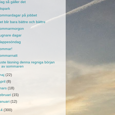
dag så gäller det
tspark
ommardagar på jobbet
et blir bara bättre och bättre
ommarmorgon
ugnare dagar
lappesöndag
ommar!
ommarnatt
uste läsning denna regniga början
av sommaren
maj
(22)
april
(8)
mars
(18)
februari
(15)
januari
(12)
14
(300)