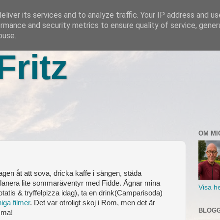
liver its services and to analyze traffic. Your IP address and u
rmance and security metrics to ensure quality of service, gene
buse.
Fritz
OM MI
gen åt att sova, dricka kaffe i sängen, städa
 planera lite sommaräventyr med Fidde. Ägnar mina
Visa he
(potatis & tryffelpizza idag), ta en drink(Camparisoda)
iga filmer
. Det var otroligt skoj i Rom, men det är
BLOGG
emma!