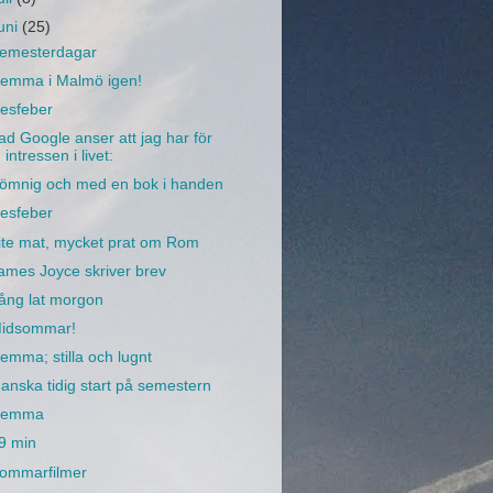
juni
(25)
emesterdagar
emma i Malmö igen!
esfeber
ad Google anser att jag har för
intressen i livet:
ömnig och med en bok i handen
esfeber
ite mat, mycket prat om Rom
ames Joyce skriver brev
ång lat morgon
idsommar!
emma; stilla och lugnt
anska tidig start på semestern
emma
9 min
ommarfilmer