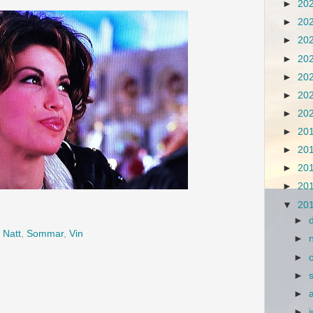
►
20
►
20
►
20
►
20
►
20
►
20
►
20
►
20
►
20
►
20
►
20
▼
20
►
,
Natt
,
Sommar
,
Vin
►
►
►
►
►
j