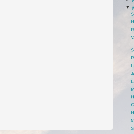
▼
S
H
R
V
S
R
L
J
L
M
H
G
H
5
S