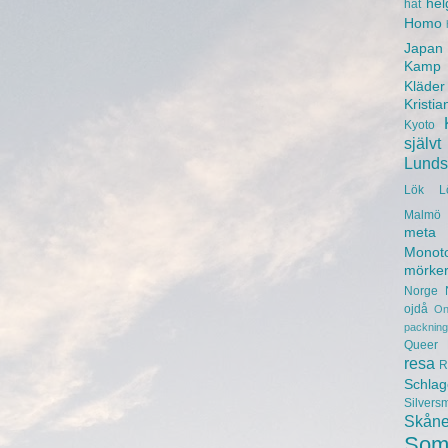
hel
hat
Homo
Japan
Kamp
Kläder
Kristia
Kyoto
självt
Lunds 
Lök
L
Malmö 
meta
Monot
mörke
Norge
ojdå
On
packning
Queer
resa
R
Schlag
Silvers
Skån
Som