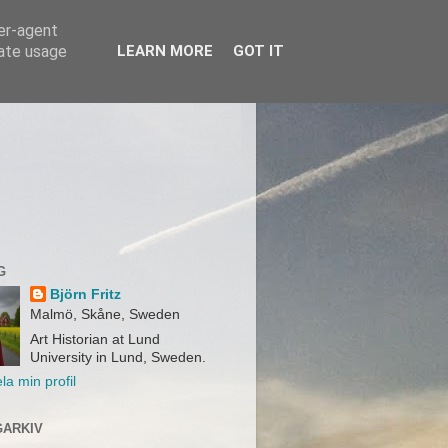
ser-agent
rate usage
LEARN MORE
GOT IT
G
Björn Fritz
Malmö, Skåne, Sweden
Art Historian at Lund
University in Lund, Sweden.
la min profil
ARKIV