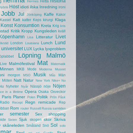
hemma
historia
g
Hetta
Hermes
Höst
idioti
ilska
Inredning
ironi
hybris
Jobb
Jul
Kaffe
Kakor
Jönköping
Katt
Klaga
Kassel
katter
Keps
kirurgi
Konst
Konsumtion
Kreta
Krig
kris
nstad
Kritik
Kropp
Kungsleden
kväll
Köpenhamn
Livet
Litteratur
Lisa
Lund
Lunch
London
livstid
Louisiana
universitet
LUX
Lycka
lyxproblem
Löpning
Malmö
öplabbet
Mat
Malmöfestival
Live
Matematik
Minnen
MKB
Mode
Moderna Museet
Musik
oni
morgon
Män
MSO
Mås
r
Natt
Natur
Möten
New York
Nike+
No
Nöjen
Nu
Nyheter
Nässjö
nöje
Nyår
Opera
Osaka
Oxveckor
ce in a lifetime
Paris
Planer
Politik
Polen
Pr0n
Påsk
Regn
remicade
Radio
Rep
Recept
Rom
ibban
router
Russell
Russia
samtiden
semester
er
Sex
shopping
Sjuk
skor
Skriva
mide
skogen
Sixten
e
Sol
skåneleden
Småland
Snö
solo
mar
Spel
Stad