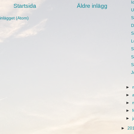
I
Startsida
Äldre inlägg
U
S
inlägget (Atom)
D
S
L
S
S
S
J
►
►
►
►
►
►
20