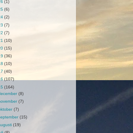
26
(1)
25
(6)
24
(2)
23
(7)
22
(7)
21
(10)
20
(15)
19
(36)
18
(10)
17
(40)
16
(107)
15
(164)
december
(8)
november
(7)
oktober
(7)
september
(15)
augusti
(19)
uli
(8)