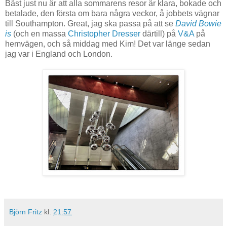
Bäst just nu är att alla sommarens resor är klara, bokade och
betalade, den första om bara några veckor, å jobbets vägnar
till Southampton. Great, jag ska passa på att se
David Bowie
is
(och en massa
Christopher Dresser
därtill) på
V&A
på
hemvägen, och så middag med Kim! Det var länge sedan
jag var i England och London.
Björn Fritz
kl.
21:57