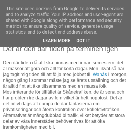
This site uses cookies from Google to deliver its services
Björn Fritz
and to analyze traffic. Your IP address and user-agent are
shared with Google along with performance and security
metrics to ensure quality of service, generate usage
vad än som faller mig in
statistics, and to detect and address abuse.
LEARN MORE
GOT IT
torsdag, maj 23, 2013
Det är den där tiden på terminen igen
Den där tiden då allt ska hinnas med innan semestern, det
är massor att göra och allt för korta dagar. Men likväl så har
jag tagit mig tiden till att följa med jobbet till
Wanås
i morgon,
någon gång i sommar måste jag se årets utställning och det
är alltid fint att åka tillsammans med en massa folk.
Mes irriterande för tillfället är Skånetrafiken, de är sena och
har problem tre dagar av fem vilket är helt hopplöst. Det är
definitivt dags att dumpa de där fantasierna om
privatiseringar och återta kontrollen över kollektivtrafiken.
Alternativet är mångdubblad biltrafik, vilket betyder att stora
delar av våra innerstäder behöver rivas för att öka
framkomligheten med bil.