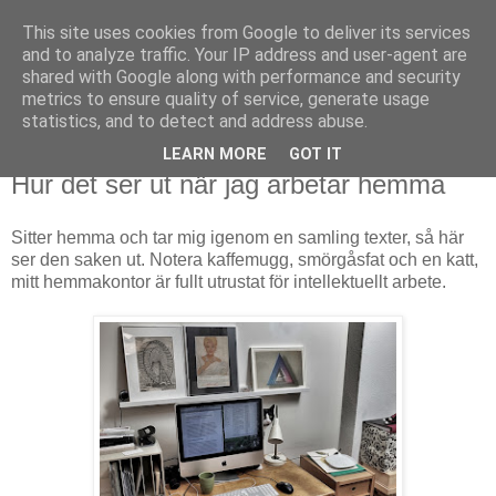
This site uses cookies from Google to deliver its services
Björn Fritz
and to analyze traffic. Your IP address and user-agent are
shared with Google along with performance and security
metrics to ensure quality of service, generate usage
vad än som faller mig in
statistics, and to detect and address abuse.
LEARN MORE
GOT IT
onsdag, maj 15, 2013
Hur det ser ut när jag arbetar hemma
Sitter hemma och tar mig igenom en samling texter, så här
ser den saken ut. Notera kaffemugg, smörgåsfat och en katt,
mitt hemmakontor är fullt utrustat för intellektuellt arbete.