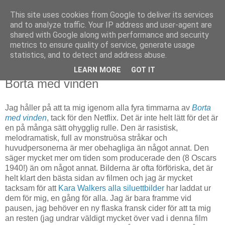
This site uses cookies from Google to deliver its services
Björn Fritz
and to analyze traffic. Your IP address and user-agent are
shared with Google along with performance and security
metrics to ensure quality of service, generate usage
vad än som faller mig in
statistics, and to detect and address abuse.
LEARN MORE
GOT IT
måndag, juli 29, 2013
Borta med vinden
Jag håller på att ta mig igenom alla fyra timmarna av
Borta
med vinden
, tack för den Netflix. Det är inte helt lätt för det är
en på många sätt ohygglig rulle. Den är rasistisk,
melodramatisk, full av monstruösa stråkar och
huvudpersonerna är mer obehagliga än något annat. Den
säger mycket mer om tiden som producerade den (8 Oscars
1940!) än om något annat. Bilderna är ofta förföriska, det är
helt klart den bästa sidan av filmen och jag är mycket
tacksam för att
Kara Walkers alla siluettbilder
har laddat ur
dem för mig, en gång för alla. Jag är bara framme vid
pausen, jag behöver en ny flaska fransk cider för att ta mig
an resten (jag undrar väldigt mycket över vad i denna film