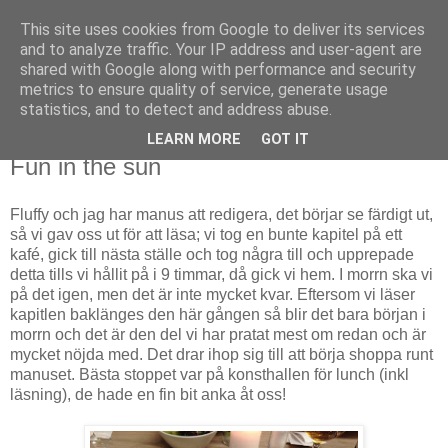
This site uses cookies from Google to deliver its services
Björn Fritz
and to analyze traffic. Your IP address and user-agent are
shared with Google along with performance and security
metrics to ensure quality of service, generate usage
vad än som faller mig in
statistics, and to detect and address abuse.
LEARN MORE
GOT IT
tisdag, juli 23, 2013
Fun in the sun
Fluffy och jag har manus att redigera, det börjar se färdigt ut,
så vi gav oss ut för att läsa; vi tog en bunte kapitel på ett
kafé, gick till nästa ställe och tog några till och upprepade
detta tills vi hållit på i 9 timmar, då gick vi hem. I morrn ska vi
på det igen, men det är inte mycket kvar. Eftersom vi läser
kapitlen baklänges den här gången så blir det bara början i
morrn och det är den del vi har pratat mest om redan och är
mycket nöjda med. Det drar ihop sig till att börja shoppa runt
manuset. Bästa stoppet var på konsthallen för lunch (inkl
läsning), de hade en fin bit anka åt oss!