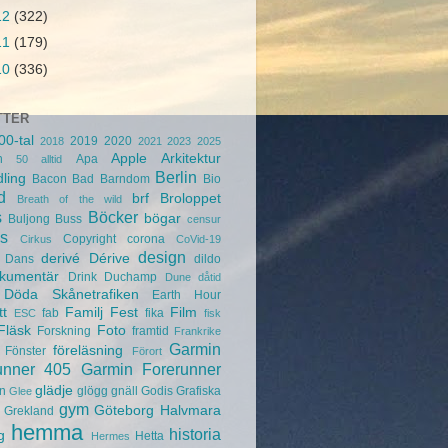
12
(322)
11
(179)
10
(336)
TTER
00-tal
2019
2020
2018
2021
2023
2025
Apple
Arkitektur
n
Apa
50
alltid
Berlin
ling
Bacon
Bad
Barndom
Bio
d
brf
Broloppet
Breath of the wild
s
Böcker
bögar
Buljong
Buss
censur
s
Copyright
corona
Cirkus
CoVid-19
design
derivé
Dérive
Dans
dildo
kumentär
Drink
Duchamp
Dune
dåtid
Döda Skånetrafiken
Earth Hour
tt
Familj
Fest
Film
fab
fika
ESC
fisk
Fläsk
Foto
Forskning
framtid
Frankrike
Garmin
föreläsning
Fönster
Förort
unner 405
Garmin Forerunner
glädje
n
glögg
gnäll
Godis
Grafiska
Glee
gym
Göteborg
Halvmara
Grekland
hemma
historia
g
Hetta
Hermes