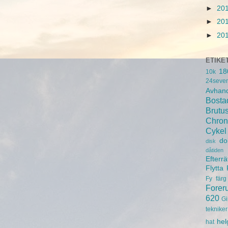
►
20
►
20
►
20
ETIKE
18
10k
24seve
Avhand
Bosta
Brutu
Chron
Cykel
do
disk
dåtiden
Efterrä
Flytta
Fy
färg
Forer
620
Gi
tekniker
hel
hat