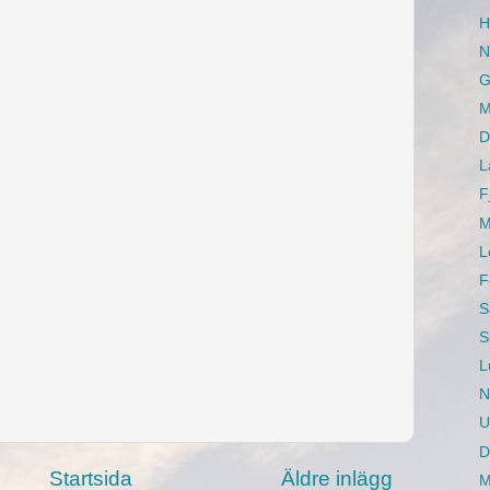
H
N
G
M
D
L
F
M
L
F
S
S
L
N
U
D
Startsida
Äldre inlägg
M