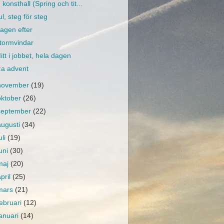
konsthall (Spring och tit...
ul, steg för steg
agen efter
tormvindar
itt i jobbet, hela dagen
:a advent
november
(19)
oktober
(26)
september
(22)
augusti
(34)
uli
(19)
juni
(30)
maj
(20)
april
(25)
mars
(21)
februari
(12)
januari
(14)