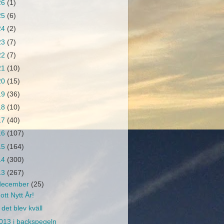
26
(1)
25
(6)
24
(2)
23
(7)
22
(7)
21
(10)
20
(15)
19
(36)
18
(10)
17
(40)
16
(107)
15
(164)
14
(300)
13
(267)
december
(25)
ott Nytt År!
 det blev kväll
013 i backspegeln