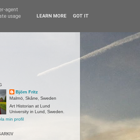
ser-agent
rate usage
LEARN MORE
GOT IT
G
Björn Fritz
Malmö, Skåne, Sweden
Art Historian at Lund
University in Lund, Sweden.
la min profil
ARKIV