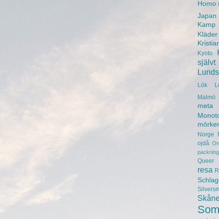
Homo
Japan
Kamp
Kläder
Kristia
Kyoto
självt
Lunds 
Lök
L
Malmö 
meta
Monot
mörke
Norge
ojdå
On
packning
Queer
resa
R
Schlag
Silvers
Skån
Som