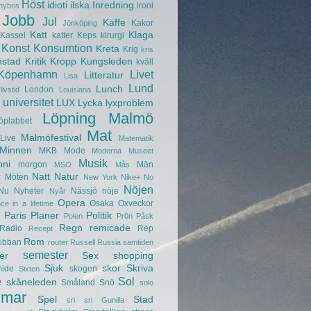
Höst
idioti
ilska
Inredning
ironi
hybris
Jobb
Jul
Kaffe
Kakor
Jönköping
Katt
Klaga
Kassel
katter
Keps
kirurgi
Konst
Konsumtion
Kreta
Krig
kris
nstad
Kritik
Kropp
Kungsleden
kväll
Köpenhamn
Livet
Litteratur
Lisa
Lund
Lunch
London
livstid
Louisiana
universitet
LUX
Lycka
lyxproblem
Löpning
Malmö
öplabbet
Mat
Malmöfestival
Live
Matematik
Minnen
MKB
Mode
Moderna Museet
Musik
oni
morgon
Män
MSO
Mås
r
Natt
Natur
Möten
New York
Nike+
No
Nöjen
Nu
Nyheter
Nässjö
nöje
Nyår
Opera
Osaka
Oxveckor
ce in a lifetime
Paris
Planer
Politik
Polen
Pr0n
Påsk
Regn
remicade
Radio
Rep
Recept
Rom
ibban
router
Russell
Russia
samtiden
semester
er
Sex
shopping
Sjuk
skor
Skriva
mide
skogen
Sixten
e
Sol
skåneleden
Småland
Snö
solo
mar
Spel
Stad
sri sri Gunilla