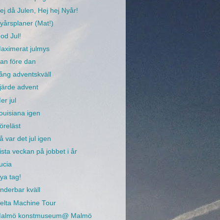
ej då Julen, Hej hej Nyår!
yårsplaner (Mat!)
od Jul!
aximerat julmys
an före dan
ång adventskväll
järde advent
er jul
ouisiana igen
öreläst
å var det jul igen
ista veckan på jobbet i år
ucia
ya tag!
nderbar kväll
elta Machine Tour
almö konstmuseum@ Malmö