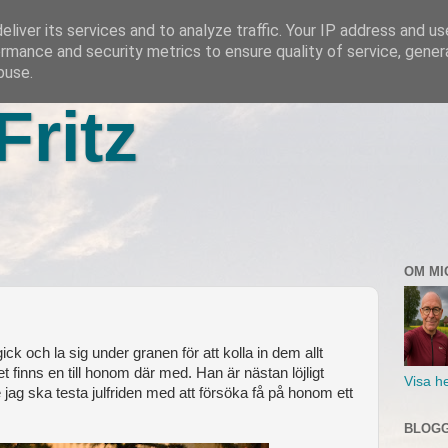
liver its services and to analyze traffic. Your IP address and u
rmance and security metrics to ensure quality of service, gene
buse.
Fritz
OM MI
ick och la sig under granen för att kolla in dem allt
 finns en till honom där med. Han är nästan löjligt
Visa he
nte jag ska testa julfriden med att försöka få på honom ett
BLOGG