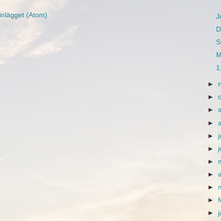
inlägget (Atom)
J
D
S
M
1
►
►
►
►
►
j
►
►
►
►
►
►