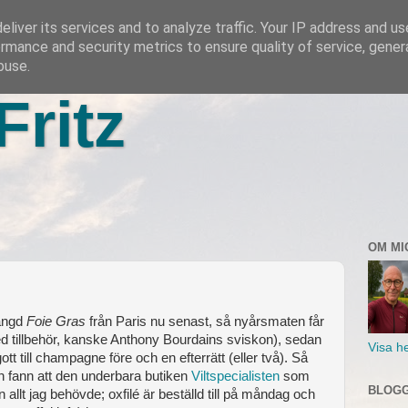
liver its services and to analyze traffic. Your IP address and u
rmance and security metrics to ensure quality of service, gene
buse.
Fritz
OM MI
mängd
Foie Gras
från Paris nu senast, så nyårsmaten får
med tillbehör, kanske Anthony Bourdains sviskon), sedan
Visa he
 gott till champagne före och en efterrätt (eller två). Så
 och fann att den underbara butiken
Viltspecialisten
som
BLOGG
n allt jag behövde; oxfilé är beställd till på måndag och