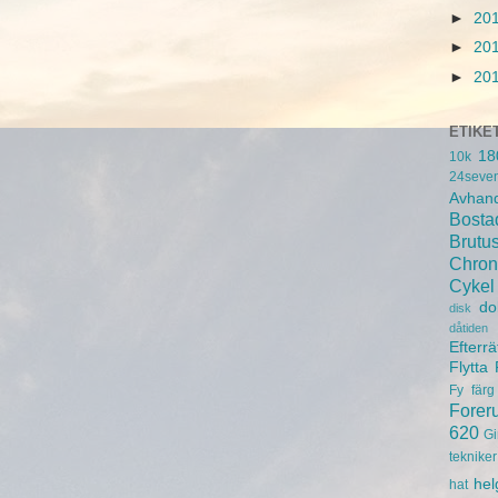
►
20
►
20
►
20
ETIKE
18
10k
24seve
Avhand
Bosta
Brutu
Chron
Cykel
do
disk
dåtiden
Efterrä
Flytta
Fy
färg
Forer
620
Gi
tekniker
hel
hat