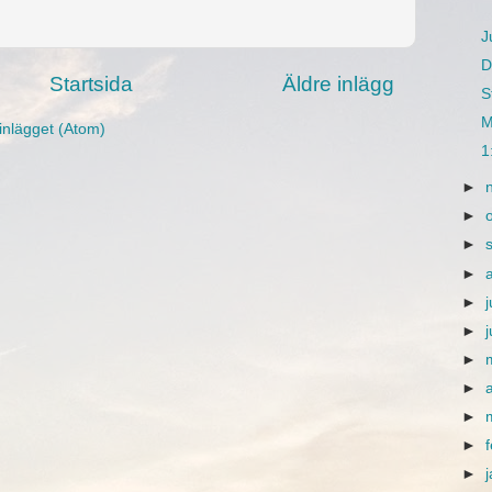
J
D
Startsida
Äldre inlägg
S
M
inlägget (Atom)
1
►
►
►
►
►
j
►
►
►
►
►
►