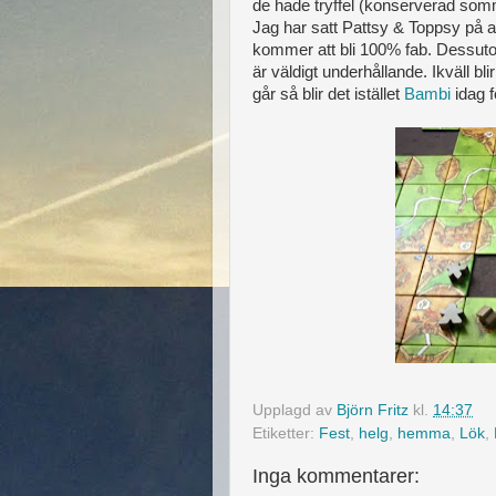
de hade tryffel (konserverad som
Jag har satt Pattsy & Toppsy på att
kommer att bli 100% fab. Dessuto
är väldigt underhållande. Ikväll bli
går så blir det istället
Bambi
idag f
Upplagd av
Björn Fritz
kl.
14:37
Etiketter:
Fest
,
helg
,
hemma
,
Lök
,
Inga kommentarer: