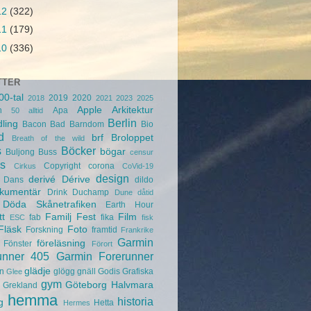
12
(322)
11
(179)
10
(336)
TTER
00-tal
2019
2020
2018
2021
2023
2025
Apple
Arkitektur
n
Apa
50
alltid
Berlin
ling
Bacon
Bad
Barndom
Bio
d
brf
Broloppet
Breath of the wild
s
Böcker
bögar
Buljong
Buss
censur
s
Copyright
corona
Cirkus
CoVid-19
design
derivé
Dérive
Dans
dildo
kumentär
Drink
Duchamp
Dune
dåtid
Döda Skånetrafiken
Earth Hour
tt
Familj
Fest
Film
fab
fika
ESC
fisk
Fläsk
Foto
Forskning
framtid
Frankrike
Garmin
föreläsning
Fönster
Förort
unner 405
Garmin Forerunner
glädje
n
glögg
gnäll
Godis
Grafiska
Glee
gym
Göteborg
Halvmara
Grekland
hemma
historia
g
Hetta
Hermes