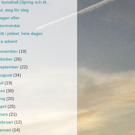
konsthall (Spring och tit...
ul, steg för steg
agen efter
tormvindar
itt i jobbet, hela dagen
:a advent
november
(19)
oktober
(26)
september
(22)
augusti
(34)
uli
(19)
juni
(30)
maj
(20)
april
(25)
mars
(21)
februari
(12)
januari
(14)