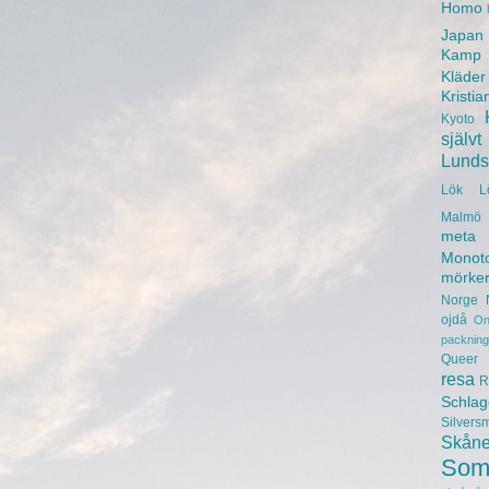
Homo
Japan
Kamp
Kläder
Kristia
Kyoto
självt
Lunds 
Lök
L
Malmö 
meta
Monot
mörke
Norge
ojdå
On
packning
Queer
resa
R
Schlag
Silvers
Skån
Som