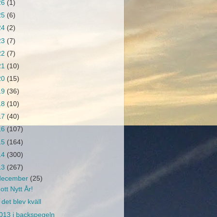
26
(1)
25
(6)
24
(2)
23
(7)
22
(7)
21
(10)
20
(15)
19
(36)
18
(10)
17
(40)
16
(107)
15
(164)
14
(300)
13
(267)
december
(25)
ott Nytt År!
 det blev kväll
013 i backspegeln