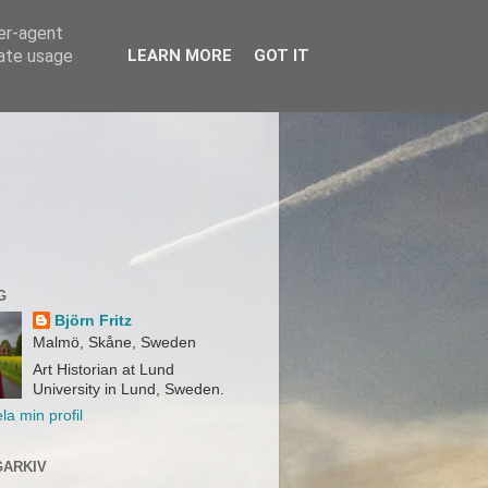
ser-agent
rate usage
LEARN MORE
GOT IT
G
Björn Fritz
Malmö, Skåne, Sweden
Art Historian at Lund
University in Lund, Sweden.
la min profil
ARKIV