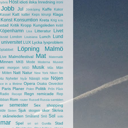
Höst
idioti
ilska
Inredning
ironi
hybris
Jobb
Jul
Kaffe
Kakor
Jönköping
Katt
Klaga
Kassel
katter
Keps
kirurgi
Konst
Konsumtion
Kreta
Krig
kris
nstad
Kritik
Kropp
Kungsleden
kväll
Köpenhamn
Livet
Litteratur
Lisa
Lund
Lunch
London
livstid
Louisiana
universitet
LUX
Lycka
lyxproblem
Löpning
Malmö
öplabbet
Mat
Malmöfestival
Live
Matematik
Minnen
MKB
Mode
Moderna Museet
Musik
oni
morgon
Män
MSO
Mås
r
Natt
Natur
Möten
New York
Nike+
No
Nöjen
Nu
Nyheter
Nässjö
nöje
Nyår
Opera
Osaka
Oxveckor
ce in a lifetime
Paris
Planer
Politik
Polen
Pr0n
Påsk
Regn
remicade
Radio
Rep
Recept
Rom
ibban
router
Russell
Russia
samtiden
semester
er
Sex
shopping
Sjuk
skor
Skriva
mide
skogen
Sixten
e
Sol
skåneleden
Småland
Snö
solo
mar
Spel
Stad
sri sri Gunilla