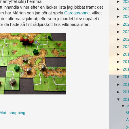
martryffel iofs) hemma.
►
20
 inhandla viner efter en läcker lista jag jobbat fram; det
►
20
m har Mårten och jag börjat spela
Carcassonne
, vilket
►
20
r det alternativ julmat; eftersom julbordet blev uppätet i
►
20
ör de hade så fint rådjurskött hos viltspecialisten.
►
20
►
20
►
20
►
20
►
20
►
20
►
20
►
20
►
20
▼
20
▼
G
Mat
,
shopping
Å
2