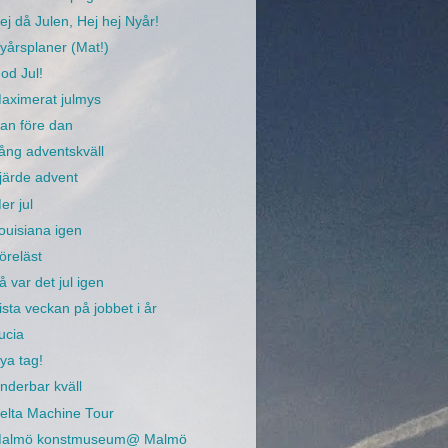
ej då Julen, Hej hej Nyår!
yårsplaner (Mat!)
od Jul!
aximerat julmys
an före dan
ång adventskväll
järde advent
er jul
ouisiana igen
öreläst
å var det jul igen
ista veckan på jobbet i år
ucia
ya tag!
nderbar kväll
elta Machine Tour
almö konstmuseum@ Malmö