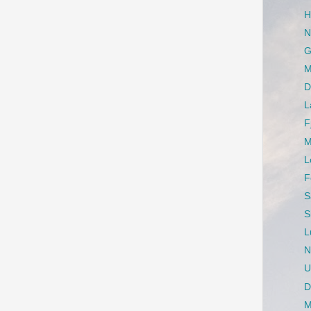
H
N
G
M
D
L
F
M
L
F
S
S
L
N
U
D
M