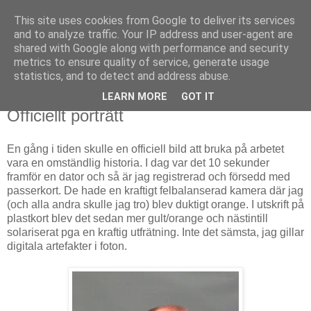
This site uses cookies from Google to deliver its services
Björn Fritz
and to analyze traffic. Your IP address and user-agent are
shared with Google along with performance and security
metrics to ensure quality of service, generate usage
vad än som faller mig in
statistics, and to detect and address abuse.
LEARN MORE
GOT IT
torsdag, september 23, 2010
Officiellt porträtt
En gång i tiden skulle en officiell bild att bruka på arbetet
vara en omständlig historia. I dag var det 10 sekunder
framför en dator och så är jag registrerad och försedd med
passerkort. De hade en kraftigt felbalanserad kamera där jag
(och alla andra skulle jag tro) blev duktigt orange. I utskrift på
plastkort blev det sedan mer gult/orange och nästintill
solariserat pga en kraftig utfrätning. Inte det sämsta, jag gillar
digitala artefakter i foton.