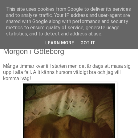
This site uses cookies from Google to deliver its services
Björn Fritz
and to analyze traffic. Your IP address and user-agent are
shared with Google along with performance and security
metrics to ensure quality of service, generate usage
vad än som faller mig in
statistics, and to detect and address abuse.
LEARN MORE
GOT IT
lördag, maj 12, 2012
Morgon i Göteborg
Många timmar kvar till starten men det är dags att masa sig
upp i alla fall. Allt känns hursom väldigt bra och jag vill
komma iväg!