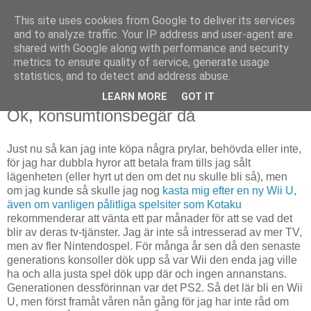
This site uses cookies from Google to deliver its services
Björn Fritz
and to analyze traffic. Your IP address and user-agent are
shared with Google along with performance and security
metrics to ensure quality of service, generate usage
vad än som faller mig in
statistics, and to detect and address abuse.
LEARN MORE
GOT IT
måndag, november 19, 2012
Ok, konsumtionsbegär då
Just nu så kan jag inte köpa några prylar, behövda eller inte,
för jag har dubbla hyror att betala fram tills jag sålt
lägenheten (eller hyrt ut den om det nu skulle bli så), men
om jag kunde så skulle jag nog
kasta mig efter en ny Wii U,
även om vanligen pålitliga spelsiter som Kotaku
rekommenderar att vänta ett par månader för att se vad det
blir av deras tv-tjänster. Jag är inte så intresserad av mer TV,
men av fler Nintendospel. För många år sen då den senaste
generations konsoller dök upp så var Wii den enda jag ville
ha och alla justa spel dök upp där och ingen annanstans.
Generationen dessförinnan var det PS2. Så det lär bli en Wii
U, men först framåt våren nån gång för jag har inte råd om