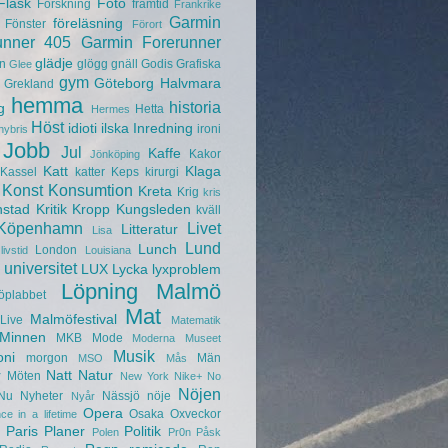
Fläsk
Foto
Forskning
framtid
Frankrike
Garmin
föreläsning
Fönster
Förort
unner 405
Garmin Forerunner
glädje
n
glögg
gnäll
Godis
Grafiska
Glee
gym
Göteborg
Halvmara
Grekland
hemma
historia
g
Hetta
Hermes
Höst
idioti
ilska
Inredning
ironi
hybris
Jobb
Jul
Kaffe
Kakor
Jönköping
Katt
Klaga
Kassel
katter
Keps
kirurgi
Konst
Konsumtion
Kreta
Krig
kris
nstad
Kritik
Kropp
Kungsleden
kväll
Köpenhamn
Livet
Litteratur
Lisa
Lund
Lunch
London
livstid
Louisiana
universitet
LUX
Lycka
lyxproblem
Löpning
Malmö
öplabbet
Mat
Malmöfestival
Live
Matematik
Minnen
MKB
Mode
Moderna Museet
Musik
oni
morgon
Män
MSO
Mås
r
Natt
Natur
Möten
New York
Nike+
No
Nöjen
Nu
Nyheter
Nässjö
nöje
Nyår
Opera
Osaka
Oxveckor
ce in a lifetime
Paris
Planer
Politik
Polen
Pr0n
Påsk