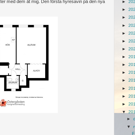
akter med dem åt mig. Den första hyresavin på den nya
►
20
►
20
►
20
►
20
►
20
►
20
►
20
►
20
►
20
►
20
►
20
►
20
►
20
►
20
▼
20
►
▼
F