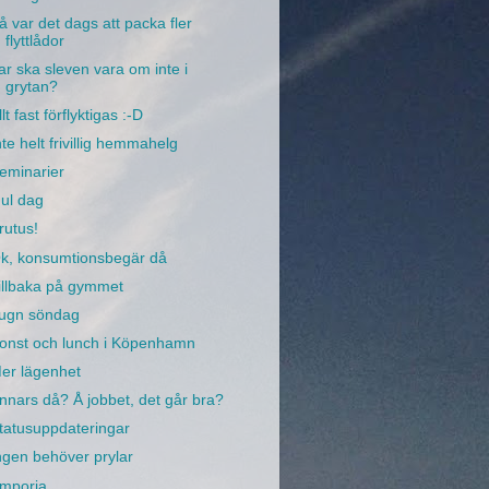
å var det dags att packa fler
flyttlådor
ar ska sleven vara om inte i
grytan?
llt fast förflyktigas :-D
nte helt frivillig hemmahelg
eminarier
ul dag
rutus!
k, konsumtionsbegär då
illbaka på gymmet
ugn söndag
onst och lunch i Köpenhamn
er lägenhet
nnars då? Å jobbet, det går bra?
tatusuppdateringar
ngen behöver prylar
mporia