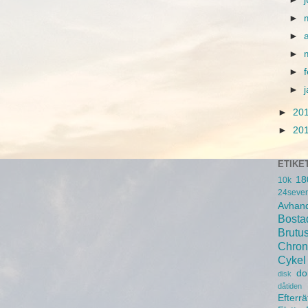
►
►
►
►
►
►
20
►
20
ETIKE
18
10k
24seve
Avhand
Bosta
Brutu
Chron
Cykel
do
disk
dåtiden
Efterrä