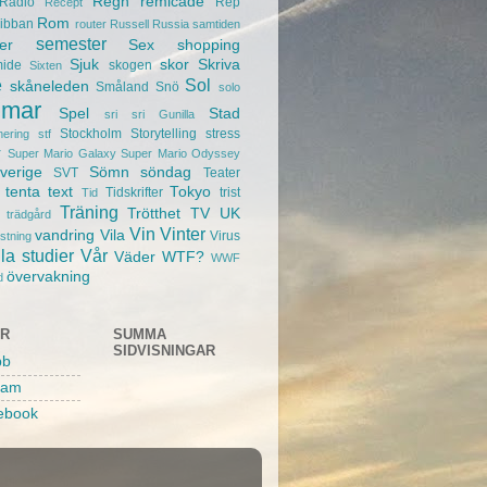
Regn
remicade
Radio
Rep
Recept
Rom
ibban
router
Russell
Russia
samtiden
semester
er
Sex
shopping
Sjuk
skor
Skriva
mide
skogen
Sixten
e
Sol
skåneleden
Småland
Snö
solo
mar
Spel
Stad
sri sri Gunilla
Stockholm
Storytelling
stress
nering
stf
r
Super Mario Galaxy
Super Mario Odyssey
verige
Sömn
söndag
SVT
Teater
tenta
text
Tokyo
Tidskrifter
trist
Tid
Träning
Trötthet
TV
UK
trädgård
Vin
Vinter
vandring
Vila
Virus
ustning
la studier
Vår
Väder
WTF?
WWF
övervakning
d
AR
SUMMA
SIDVISNINGAR
bb
ram
ebook