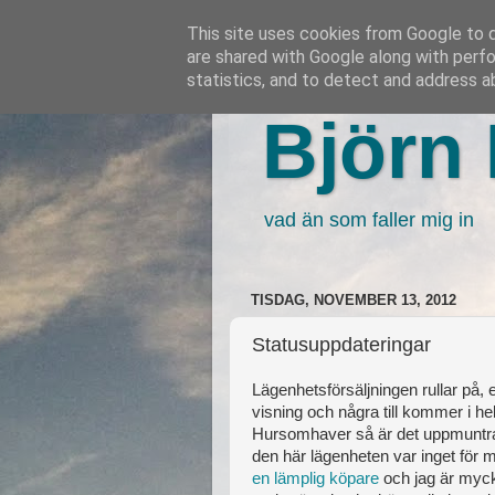
This site uses cookies from Google to de
are shared with Google along with perfo
statistics, and to detect and address a
Björn 
vad än som faller mig in
TISDAG, NOVEMBER 13, 2012
Statusuppdateringar
Lägenhetsförsäljningen rullar på, e
visning och några till kommer i h
Hursomhaver så är det uppmuntrand
den här lägenheten var inget för m
en lämplig köpare
och jag är myck