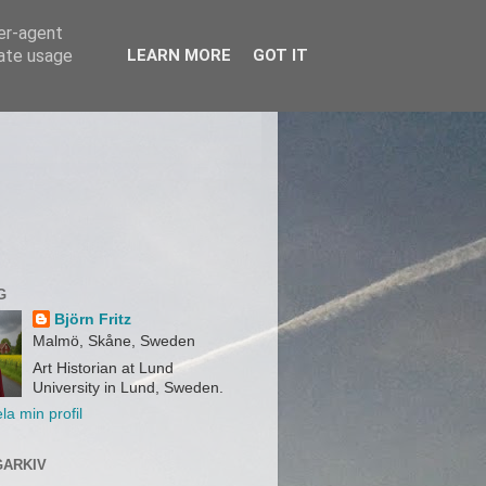
ser-agent
rate usage
LEARN MORE
GOT IT
G
Björn Fritz
Malmö, Skåne, Sweden
Art Historian at Lund
University in Lund, Sweden.
la min profil
ARKIV