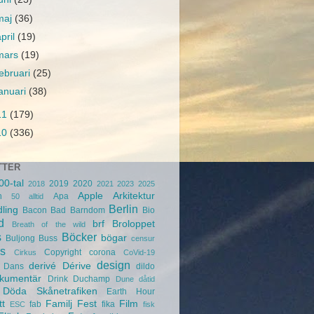
maj
(36)
april
(19)
mars
(19)
februari
(25)
januari
(38)
11
(179)
10
(336)
TTER
00-tal
2019
2020
2018
2021
2023
2025
Apple
Arkitektur
n
Apa
50
alltid
Berlin
ling
Bacon
Bad
Barndom
Bio
d
brf
Broloppet
Breath of the wild
s
Böcker
bögar
Buljong
Buss
censur
s
Copyright
corona
Cirkus
CoVid-19
design
derivé
Dérive
Dans
dildo
kumentär
Drink
Duchamp
Dune
dåtid
Döda Skånetrafiken
Earth Hour
tt
Familj
Fest
Film
fab
fika
ESC
fisk