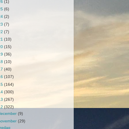
26
(1)
25
(6)
24
(2)
23
(7)
22
(7)
21
(10)
20
(15)
19
(36)
18
(10)
17
(40)
16
(107)
15
(164)
14
(300)
13
(267)
12
(322)
december
(9)
november
(29)
redag