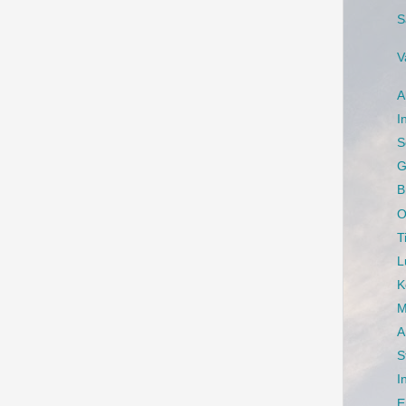
S
V
A
I
S
G
B
O
T
L
K
M
A
S
I
E