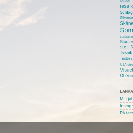
Queer
resa
R
Schlag
Silvers
Skån
Som
stadspla
Studie
S
SUS
Teknik
Tristess
USA
utr
Visuel
Öl
Ölan
LÄNK
Mitt jo
Instag
På fac