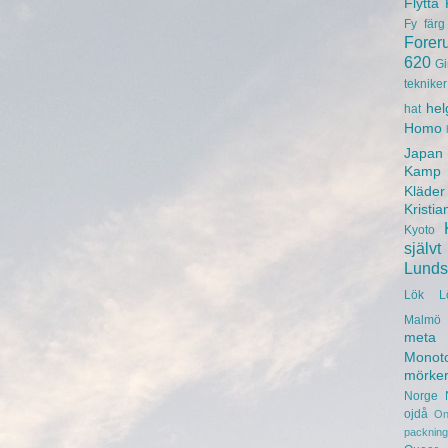
Flytta
Fy
färg
Forer
620
Gi
tekniker
hel
hat
Homo
Japan
Kamp
Kläder
Kristia
Kyoto
självt
Lunds 
Lök
L
Malmö 
meta
Monot
mörke
Norge
ojdå
On
packning