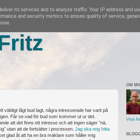
liver its services and to analyze traffic. Your IP address and u
rmance and security metrics to ensure quality of service, gene
buse.
Fritz
OM MI
tt väldigt lågt bud lagt, några intresserade har varit på
elgen. Får se vad för bud som kommer ut ur det.
Visa he
e att det finns ett intresse och att ingen säger "nä,
ig" utan att de fortsätter i processen.
Jag ska nog hitta
BLOGG
et glad åt att ha en bra mäklare som håller mig