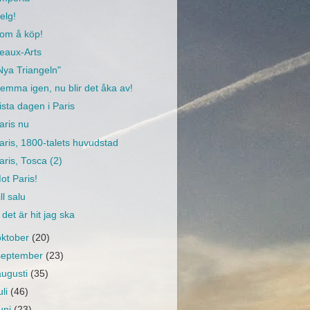
elg!
om å köp!
eaux-Arts
Nya Triangeln"
emma igen, nu blir det åka av!
ista dagen i Paris
aris nu
aris, 1800-talets huvudstad
aris, Tosca (2)
ot Paris!
ill salu
 det är hit jag ska
oktober
(20)
september
(23)
augusti
(35)
uli
(46)
juni
(23)