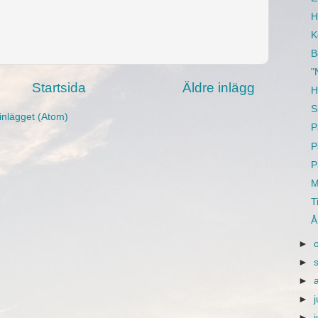
H
K
B
"
Startsida
Äldre inlägg
H
S
inlägget (Atom)
P
P
P
M
T
Å
►
►
►
►
j
►