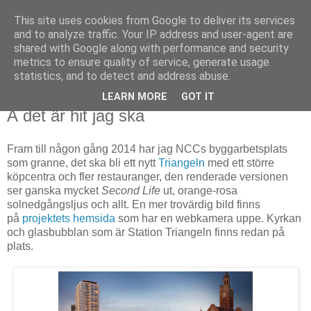
This site uses cookies from Google to deliver its services
Björn Fritz
and to analyze traffic. Your IP address and user-agent are
shared with Google along with performance and security
metrics to ensure quality of service, generate usage
vad än som faller mig in
statistics, and to detect and address abuse.
LEARN MORE
GOT IT
torsdag, november 01, 2012
Å det är hit jag ska
Fram till någon gång 2014 har jag NCCs byggarbetsplats
som granne, det ska bli ett nytt
Triangeln
med ett större
köpcentra och fler restauranger, den renderade versionen
ser ganska mycket
Second Life
ut, orange-rosa
solnedgångsljus och allt. En mer trovärdig bild finns
på
projektets hemsida
som har en webkamera uppe. Kyrkan
och glasbubblan som är Station Triangeln finns redan på
plats.