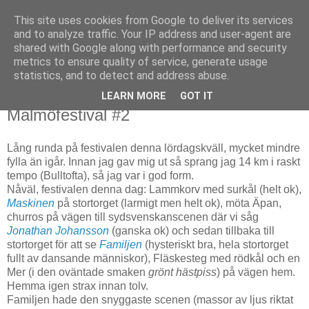
This site uses cookies from Google to deliver its services
Björn Fritz
and to analyze traffic. Your IP address and user-agent are
shared with Google along with performance and security
metrics to ensure quality of service, generate usage
vad än som faller mig in
statistics, and to detect and address abuse.
LEARN MORE
GOT IT
lördag, augusti 21, 2010
Malmöfestival #2
Lång runda på festivalen denna lördagskväll, mycket mindre
fylla än igår. Innan jag gav mig ut så sprang jag 14 km i raskt
tempo (Bulltofta), så jag var i god form.
Nåväl, festivalen denna dag: Lammkorv med surkål (helt ok),
Maskinen
på stortorget (larmigt men helt ok), möta Äpan,
churros på vägen till sydsvenskanscenen där vi såg
Jonathan Johansson
(ganska ok) och sedan tillbaka till
stortorget för att se
Familjen
(hysteriskt bra, hela stortorget
fullt av dansande människor), Fläskesteg med rödkål och en
Mer (i den oväntade smaken
grönt hästpiss
) på vägen hem.
Hemma igen strax innan tolv.
Familjen hade den snyggaste scenen (massor av ljus riktat