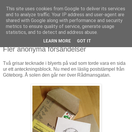
This site uses cookies from Google to deliver its services
Björn Fritz
and to analyze traffic. Your IP address and user-agent are
shared with Google along with performance and security
metrics to ensure quality of service, generate usage
vad än som faller mig in
statistics, and to detect and address abuse.
LEARN MORE
GOT IT
onsdag, april 03, 2013
Fler anonyma försändelser
Två grisar tecknade i blyerts på vad som torde vara en sida
ur ett anteckningsblock. Nu med en läslig poststämpel från
Göteborg. Å solen den går ner över Rådmansgatan.